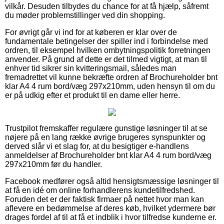
vilkår. Desuden tilbydes du chance for at få hjælp, såfremt
du møder problemstillinger ved din shopping.
For øvrigt går vi ind for at køberen er klar over de
fundamentale betingelser der spiller ind i forbindelse med
ordren, til eksempel hvilken ombytningspolitik forretningen
anvender. På grund af dette er det tilmed vigtigt, at man til
enhver tid sikrer sin kvitteringsmail, således man
fremadrettet vil kunne bekræfte ordren af Brochureholder bnt
klar A4 4 rum bord/væg 297x210mm, uden hensyn til om du
er på udkig efter et produkt til en dame eller herre.
Trustpilot fremskaffer regulære gunstige løsninger til at se
nøjere på en lang række øvrige brugeres synspunkter og
derved slår vi et slag for, at du besigtiger e-handlens
anmeldelser af Brochureholder bnt klar A4 4 rum bord/væg
297x210mm før du handler.
Facebook medfører også altid hensigtsmæssige løsninger til
at få en idé om online forhandlerens kundetilfredshed.
Foruden det er der faktisk firmaer på nettet hvor man kan
aflevere en bedømmelse af deres køb, hvilket ydermere bør
drages fordel af til at få et indblik i hvor tilfredse kunderne er.