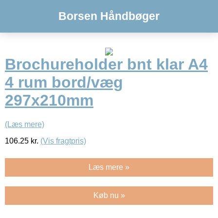
Borsen Håndbøger
Brochureholder bnt klar A4
4 rum bord/væg
297x210mm
(Læs mere)
106.25
kr.
(Vis fragtpris)
Læs mere »
Køb nu »