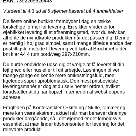
EAN:
7392265526443
Vurderet til
4.3
ud af 5 stjerner baseret på
4
anmeldelser
De fleste online butikker frembyder i dag en række
forskellige former for levering. En sikker vinder er for
øjeblikket levering til et afhentningssted, hvor du selv kan
afhente de nyindkøbte produkter når det passer dig. Denne
er nemlig i høj grad simpel, samt i mange tilfælde endda den
prisbilligste metode til levering ved køb af Brochureholder
bnt klar A4 4 rum bord/væg 297x210mm.
Du burde endvidere udse dig at vælge at få leveret til din
lejlighed eller hus eller til dit arbejde. Løsningen bliver
mange gange en kende mere omkostningsfuld, men
ligeledes super uproblematisk. Den mest prisbevidste
leveringsmanér er dog at du selv henter ordren, hvilket
forudsætter at du har bopæl i nærheden af webshoppens
adresse.
Fragttiden på Kontorartikler / Skiltning / Skilte, rammer og
mere kan være ekstremt aktuel når man behøver dine nye
produkter omgående, så i det øjemed er det forholdsvis
essentielt at man finder tidshorisonten for levering for det
relevante produkt.