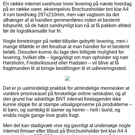
En række internet varehuse lover levering på næste hverdag
på en række varer, eksempelvis Brochureholder bnt klar A4
4 rum bord/væg 297x210mm, men vær vagtsom da det
afhænger af at handlen gemmenføres inden et bestemt
tidspunkt, så de højst sandsynligt kan nå at få pakken afsted
før de logistikansatte har fri.
Nogle forretninger på nettet tilbyder gebyrfri levering, men i
mange tilfælde er det forudsat at man handler for et bestemt
beløb. Desuden kunne du tage den billigste mulighed for
levering, hvilket ofte – ligegyldigt om man opholder sig nær
Hørsholm, Frederikssund eller Hadsten – vil blive at få
fragtmanden til at bringe bestillingen til et udleveringssted.
Det er jo ualmindeligt praktisk for almindelige mennesker at
vurdere prisniveauet på forskellige online selskaber, og af
den grund har adskillige BNT internet foretagender ikke
kunne slippe for at stampe udsalgspriserne på produkterne –
til børn, og samtidig til damer og herrer – helt i bund, og
endda nogle gange love gratis fragt.
Men det kan stadigvæk vise sig gavnligt at undersøge nogle
internet firmaer efter tilbud på Brochureholder bnt klar A4 4