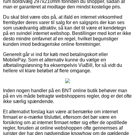
rum bord/væg 297x210mm forinden du shopper, sådan at
man er garanteret at modtage den mindst kostelige pris.
Du skal blot være obs på, at ifald en internet virksomhed
frembyder deres varer til salg for en salgspris der kan ses
som usædvanlig attraktiv, så kan det tit være et kendetegn
på en svindel internet webshop. Bestillinger med kort er ikke
desto mindre omfavnet af en regel, hvilket begunstiger
kunden imod bedrageriske online forretninger.
Generelt går vi ind for køb med betalingskort eller
MobilePay. Som et alternativ kunne du vælge en
afbetalingsløsning fra eksempelvis ViaBill, for så vidt du
hellere vil klare beløbet af flere omgange.
Inden nogen handler på en BNT online butik behøver man
på en vis måde betragte webshoppens regler, dog er det ofte
ikke særlig spændende.
Et alternativt forslag kan være at bemærke om internet
firmaet er e-mærke tilsluttet, eftersom det bør være en
forsikring om at internet firmaet retter sig efter de opstillede
regler, foruden at online webshoppen ofte gennemses af
jurister der har den nødvendige knowhow om de gældende