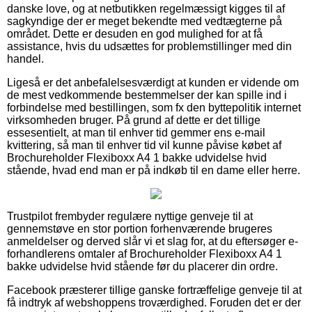
danske love, og at netbutikken regelmæssigt kigges til af
sagkyndige der er meget bekendte med vedtægterne på
området. Dette er desuden en god mulighed for at få
assistance, hvis du udsættes for problemstillinger med din
handel.
Ligeså er det anbefalelsesværdigt at kunden er vidende om
de mest vedkommende bestemmelser der kan spille ind i
forbindelse med bestillingen, som fx den byttepolitik internet
virksomheden bruger. På grund af dette er det tillige
essesentielt, at man til enhver tid gemmer ens e-mail
kvittering, så man til enhver tid vil kunne påvise købet af
Brochureholder Flexiboxx A4 1 bakke udvidelse hvid
stående, hvad end man er på indkøb til en dame eller herre.
Trustpilot frembyder regulære nyttige genveje til at
gennemstøve en stor portion forhenværende brugeres
anmeldelser og derved slår vi et slag for, at du eftersøger e-
forhandlerens omtaler af Brochureholder Flexiboxx A4 1
bakke udvidelse hvid stående før du placerer din ordre.
Facebook præsterer tillige ganske fortræffelige genveje til at
få indtryk af webshoppens troværdighed. Foruden det er der