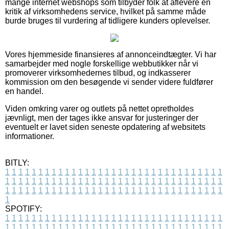
mange internet webshops som tilbyder folk at aflevere en
kritik af virksomhedens service, hvilket på samme måde
burde bruges til vurdering af tidligere kunders oplevelser.
Vores hjemmeside finansieres af annonceindtægter. Vi har
samarbejder med nogle forskellige webbutikker når vi
promoverer virksomhedernes tilbud, og indkasserer
kommission om den besøgende vi sender videre fuldfører
en handel.
Viden omkring varer og outlets på nettet opretholdes
jævnligt, men der tages ikke ansvar for justeringer der
eventuelt er lavet siden seneste opdatering af websitets
informationer.
BITLY:
1
1
1
1
1
1
1
1
1
1
1
1
1
1
1
1
1
1
1
1
1
1
1
1
1
1
1
1
1
1
1
1
1
1
1
1
1
1
1
1
1
1
1
1
1
1
1
1
1
1
1
1
1
1
1
1
1
1
1
1
1
1
1
1
1
1
1
1
1
1
1
1
1
1
1
1
1
1
1
1
1
1
1
1
1
1
1
1
1
1
1
1
1
1
1
1
1
1
1
1
SPOTIFY:
1
1
1
1
1
1
1
1
1
1
1
1
1
1
1
1
1
1
1
1
1
1
1
1
1
1
1
1
1
1
1
1
1
1
1
1
1
1
1
1
1
1
1
1
1
1
1
1
1
1
1
1
1
1
1
1
1
1
1
1
1
1
1
1
1
1