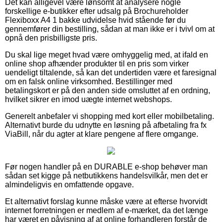
Det kan alligevel være lønsomt at analysere nogle
forskellige e-butikker efter udsalg på Brochureholder
Flexiboxx A4 1 bakke udvidelse hvid stående før du
gennemfører din bestilling, sådan at man ikke er i tvivl om at
opnå den prisbilligste pris.
Du skal lige meget hvad være omhyggelig med, at ifald en
online shop afhænder produkter til en pris som virker
uendeligt tiltalende, så kan det undertiden være et faresignal
om en falsk online virksomhed. Bestillinger med
betalingskort er på den anden side omsluttet af en ordning,
hvilket sikrer en imod uægte internet webshops.
Generelt anbefaler vi shopping med kort eller mobilbetaling.
Alternativt burde du udnytte en løsning på afbetaling fra fx
ViaBill, når du agter at klare pengene af flere omgange.
Før nogen handler på en DURABLE e-shop behøver man
sådan set kigge på netbutikkens handelsvilkår, men det er
almindeligvis en omfattende opgave.
Et alternativt forslag kunne måske være at efterse hvorvidt
internet forretningen er medlem af e-mærket, da det længe
har været en påvisning af at online forhandleren forstår de