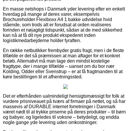
En masse netshops i Danmark yder levering efter en enkelt
hverdag på mange af deres varer, eksempelvis
Brochureholder Flexiboxx A4 1 bakke udvidelse hvid
stående, som trods alt er forudsat at orden realiseres
forinden et nøjagtigt tidspunkt, sådan at de med sikkerhed
kan nå at få dit nye produkt ekspederet inden
logistikmedarbejderne holder fyraften.
En række netbutikker frembyder gratis fragt, men i de fleste
tilfælde er det så præmissen at man aftager for et konkret
beløb. Alternativt må man tage den mindst kostelige
fragttype, der i mange tilfælde – uanset om du bor nær
Kolding, Odder eller Svenstrup – er at få fragtmanden til at
køre bestillingen til et afhentningssted.
Det er efterhånden ualmindeligt hensigtsmæssigt for folk at
vurdere prisniveauet på tværs af firmaer på nettet, og så har
massevis af DURABLE internet forretninger i Danmark
været nødt til at trykke priserne på deres produkter – til børn
og babyer, og ligeledes til voksne – betydeligt, og endda
nogle gange yde levering uden omkostninger.