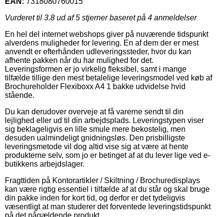
EAN:
7318080760015
Vurderet til
3.8
ud af 5 stjerner baseret på
4
anmeldelser
En hel del internet webshops giver på nuværende tidspunkt
alverdens muligheder for levering. En af dem der er mest
anvendt er efterhånden udleveringssteder, hvor du kan
afhente pakken når du har mulighed for det.
Leveringsformen er jo virkelig fleksibel, samt i mange
tilfælde tillige den mest betalelige leveringsmodel ved køb af
Brochureholder Flexiboxx A4 1 bakke udvidelse hvid
stående.
Du kan derudover overveje at få varerne sendt til din
lejlighed eller ud til din arbejdsplads. Leveringstypen viser
sig beklageligvis en lille smule mere bekostelig, men
desuden ualmindeligt gnidningsløs. Den prisbilligste
leveringsmetode vil dog altid vise sig at være at hente
produkterne selv, som jo er betinget af at du lever lige ved e-
butikkens arbejdslager.
Fragttiden på Kontorartikler / Skiltning / Brochuredisplays
kan være rigtig essentiel i tilfælde af at du står og skal bruge
din pakke inden for kort tid, og derfor er det tydeligvis
væsentligt at man studerer det forventede leveringstidspunkt
på det pågældende produkt.