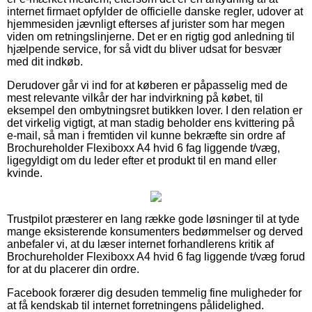
internet firmaet opfylder de officielle danske regler, udover at
hjemmesiden jævnligt efterses af jurister som har megen
viden om retningslinjerne. Det er en rigtig god anledning til
hjælpende service, for så vidt du bliver udsat for besvær
med dit indkøb.
Derudover går vi ind for at køberen er påpasselig med de
mest relevante vilkår der har indvirkning på købet, til
eksempel den ombytningsret butikken lover. I den relation er
det virkelig vigtigt, at man stadig beholder ens kvittering på
e-mail, så man i fremtiden vil kunne bekræfte sin ordre af
Brochureholder Flexiboxx A4 hvid 6 fag liggende t/væg,
ligegyldigt om du leder efter et produkt til en mand eller
kvinde.
Trustpilot præsterer en lang række gode løsninger til at tyde
mange eksisterende konsumenters bedømmelser og derved
anbefaler vi, at du læser internet forhandlerens kritik af
Brochureholder Flexiboxx A4 hvid 6 fag liggende t/væg forud
for at du placerer din ordre.
Facebook forærer dig desuden temmelig fine muligheder for
at få kendskab til internet forretningens pålidelighed.