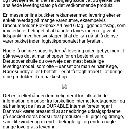
og i det øjemed er det selvfølgelig aktuelt at du tjekker den
anslåede leveringsdato på det vedkommende produkt.
En masse online butikker reklamerer med levering efter en
enkelt hverdag på mange varenumre, eksempelvis
Brochureholder Flexiboxx A4 hvid 6 fag liggende t/væg, som
imidlertid er betinget af at handlen laves inden et givent
tidspunkt, med hensynstagen til at de kan nå at få de nye
varer pakket inden logistikpersonalet har fyraften.
Nogle få online shops byder på levering uden gebyr, men tit
påkræves det at man shopper for en bestemt sum.
Derudover skulle du overveje den mest betalelige
leveringsmodel, som ofte – uanset om man er nær Køge,
Nørresundby eller Ebeltoft – er at få fragtfirmaet til at bringe
dine produkter til en pakkeshop.
Det er jo efterhånden temmelig nemt for folk at finde
information om priser fra forskellige internet foretagender, og
så har langt de fleste DURABLE internet forretninger i
Danmark været presset til at at nedbringe udsalgspriserne
på specielt deres bedst i test produkter – til piger og drenge,
samt til kvinder og mænd – betragteligt, og endda nogle
gange love gratis levering.