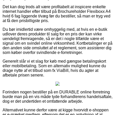
Det kan dog trods alt være profitabelt at inspicere enkelte
internet handler efter tilbud på Brochureholder Flexiboxx A4
hvid 6 fag liggende t/væg før du bestiller, så man er tryg ved
at få den prisbilligste pris.
Du bør imidlertid være omhyggelig med, at hvis en e-butik
udlover deres produkter til salg for en pris der kan virke
uendeligt fremragende, så er det i nogle tilfælde være et
signal om en svindel online virksomhed. Kortbetalinger er på
den anden side omsluttet af et reglement, som assisterer dig
som køber overfor svindlende e-forretninger.
Generelt slår vi et slag for køb med gængse betalingskort
eller mobilbetaling. Som en alternativ mulighed kunne du
drage nytte af et tilbud som fx ViaBill, hvis du agter at
afbetale prisen senere.
Forinden nogen bestiller på en DURABLE online forretning
burde man på en vis måde tyde forhandlerens handelsaftale,
dog er det undertiden et omfattende arbejde.
Alternativet kunne derfor være at kigge hvorvidt e-shoppen
er e-mærket medlem, eftersom det er en antydning af at