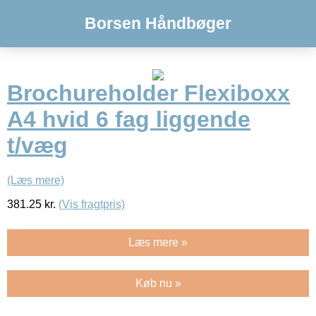
Borsen Håndbøger
Brochureholder Flexiboxx
A4 hvid 6 fag liggende
t/væg
(Læs mere)
381.25
kr.
(Vis fragtpris)
Læs mere »
Køb nu »