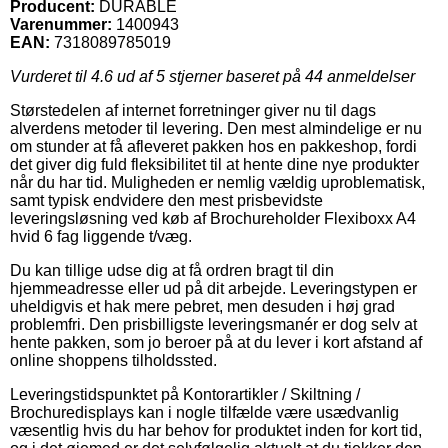
Producent:
DURABLE
Varenummer:
1400943
EAN:
7318089785019
Vurderet til
4.6
ud af 5 stjerner baseret på
44
anmeldelser
Størstedelen af internet forretninger giver nu til dags
alverdens metoder til levering. Den mest almindelige er nu
om stunder at få afleveret pakken hos en pakkeshop, fordi
det giver dig fuld fleksibilitet til at hente dine nye produkter
når du har tid. Muligheden er nemlig vældig uproblematisk,
samt typisk endvidere den mest prisbevidste
leveringsløsning ved køb af Brochureholder Flexiboxx A4
hvid 6 fag liggende t/væg.
Du kan tillige udse dig at få ordren bragt til din
hjemmeadresse eller ud på dit arbejde. Leveringstypen er
uheldigvis et hak mere pebret, men desuden i høj grad
problemfri. Den prisbilligste leveringsmanér er dog selv at
hente pakken, som jo beroer på at du lever i kort afstand af
online shoppens tilholdssted.
Leveringstidspunktet på Kontorartikler / Skiltning /
Brochuredisplays kan i nogle tilfælde være usædvanlig
væsentlig hvis du har behov for produktet inden for kort tid,