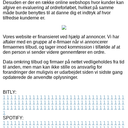
Desuden er der en række online webshops hvor kunder kan
afgive en evaluering af ordreforløbet, hvilket på samme
måde burde benyttes til at danne dig et indtryk af hvor
tilfredse kunderne er.
Vores website er finansieret ved hjælp af annoncer. Vi har
aftaler med en gruppe af e-firmaer når vi annoncerer
firmaernes tilbud, og tager imod kommission i tilfælde af at
den person vi sender videre gennemfører en ordre.
Data omkring tilbud og firmaer på nettet vedligeholdes fra tid
til anden, men man kan ikke stille os ansvarlig for
forandringer der muligvis er udarbejdet siden vi sidste gang
opdaterede de anvendte oplysninger.
BITLY:
1
1
1
1
1
1
1
1
1
1
1
1
1
1
1
1
1
1
1
1
1
1
1
1
1
1
1
1
1
1
1
1
1
1
1
1
1
1
1
1
1
1
1
1
1
1
1
1
1
1
1
1
1
1
1
1
1
1
1
1
1
1
1
1
1
1
1
1
1
1
1
1
1
1
1
1
1
1
1
1
1
1
1
1
1
1
1
1
1
1
1
1
1
1
1
1
1
1
1
1
SPOTIFY:
1
1
1
1
1
1
1
1
1
1
1
1
1
1
1
1
1
1
1
1
1
1
1
1
1
1
1
1
1
1
1
1
1