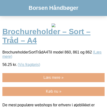
Borsen Håndbøger
Brochureholder – Sort –
Tråd – A4
BrochureholderSortTrådA4Til model 860, 861 og 862
(Læs
mere)
56.25
kr.
(Vis fragtpris)
Læs mere »
Køb nu »
De mest populære webshops for erhverv i øjeblikket er