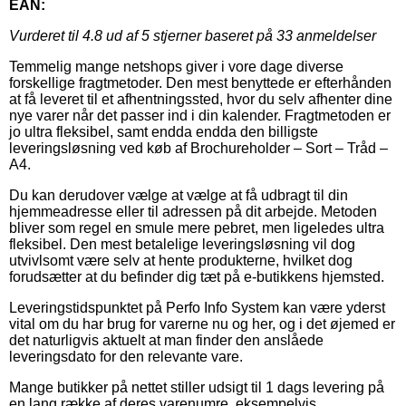
EAN:
Vurderet til
4.8
ud af 5 stjerner baseret på
33
anmeldelser
Temmelig mange netshops giver i vore dage diverse
forskellige fragtmetoder. Den mest benyttede er efterhånden
at få leveret til et afhentningssted, hvor du selv afhenter dine
nye varer når det passer ind i din kalender. Fragtmetoden er
jo ultra fleksibel, samt endda endda den billigste
leveringsløsning ved køb af Brochureholder – Sort – Tråd –
A4.
Du kan derudover vælge at vælge at få udbragt til din
hjemmeadresse eller til adressen på dit arbejde. Metoden
bliver som regel en smule mere pebret, men ligeledes ultra
fleksibel. Den mest betalelige leveringsløsning vil dog
utvivlsomt være selv at hente produkterne, hvilket dog
forudsætter at du befinder dig tæt på e-butikkens hjemsted.
Leveringstidspunktet på Perfo Info System kan være yderst
vital om du har brug for varerne nu og her, og i det øjemed er
det naturligvis aktuelt at man finder den anslåede
leveringsdato for den relevante vare.
Mange butikker på nettet stiller udsigt til 1 dags levering på
en lang række af deres varenumre, eksempelvis