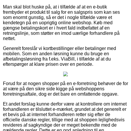
Man skal blot huske på, at i tilfælde af at en e-butik
frembyder et produkt til salg for en salgspris som kan ses
som enormt gunstig, så er det i nogle tilfælde være et
kendetegn på en uoprigtig online webshop. Køb med
gængse betalingskort er i hvert fald indbefattet af en
retningslinje, som støtter en imod uærlige forhandlere på
nettet.
Generelt foreslår vi kortbestillinger eller betalinger med
mobilen. Som en anden løsning kunne du bruge en
afbetalingsløsning fra f.eks. ViaBill, i tilfælde af at du
efterspørger at klare prisen over en periode.
Forud for at nogen shopper på en e-forretning behøver de for
at være på den sikre side kigge på webshoppens
forretningsaftale, dog er det bare en omfattende opgave.
Et andet forslag kunne derfor være at kontrollere om internet
forhandleren er tilsluttet e-mærket, grundet at det generelt er
et bevis på at internet forhandleren retter sig efter de
officielle danske regler, tillige med at shoppen lejlighedsvis
revideres af sagkyndige der er meget bekendte med de
gældende regler. Dette er en god anledning til en