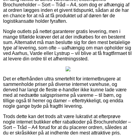
Brochureholder – Sort – Tråd – A4, som dog er afhængig af
at ordren lægges inden et givent tidspunkt, sådan at de har
en chance for at nå at få produktet ud af døren før de
logistikansatte holder fyraften.
Nogle outlets på nettet garanterer gratis levering, men i
mange tilfælde kræver det at der indkøbes for en bestemt
sum. Alternativt må man beslutte sig for den mest betalelige
type af levering, som ofte – uafhængig om man opholder sig
ved Aarhus, Varde eller Lystrup – vil blive at få fragtfirmaet til
at levere din ordre til et afhentningssted.
Det er efterhånden ultra smertefrit for internetbrugere at
sammenholde priser på diverse internet varehuse, og
derved har langt de fleste e-handler ikke kunne lade være
med at nedsætte salgspriserne på varerne – til børn, og
tillige også til herrer og damer – eftertrykkeligt, og endda
nogle gange byde på fragtfri levering.
Trods dette kan det trods alt være lukrativt at efterprøve
nogle internet butikker efter rabatkoder på Brochureholder –
Sort – Tråd – A4 forud for at du placerer ordren, således at
du er skråsikker på at indhente den mest attraktive pris.