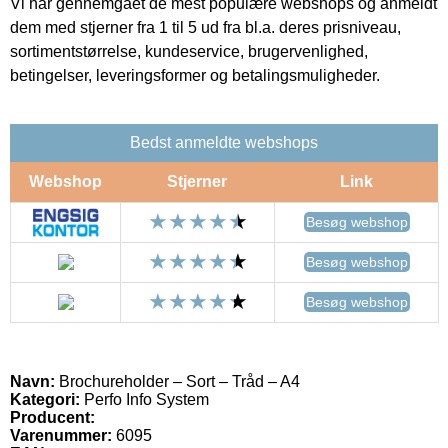
Vi har gennemgået de mest populære webshops og anmeldt
dem med stjerner fra 1 til 5 ud fra bl.a. deres prisniveau,
sortimentstørrelse, kundeservice, brugervenlighed,
betingelser, leveringsformer og betalingsmuligheder.
Bedst anmeldte webshops
Webshop
Stjerner
Link
Besøg webshop
Besøg webshop
Besøg webshop
Navn:
Brochureholder – Sort – Tråd – A4
Kategori:
Perfo Info System
Producent:
Varenummer:
6095