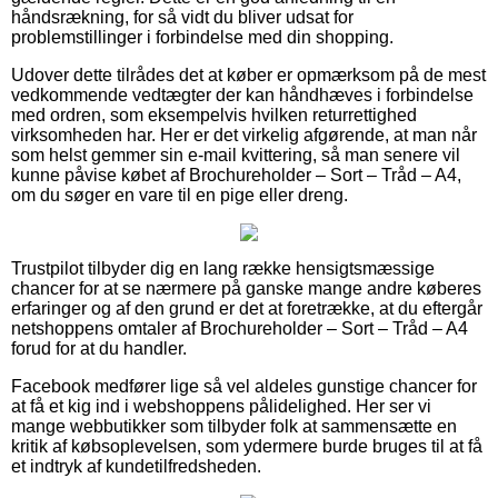
håndsrækning, for så vidt du bliver udsat for
problemstillinger i forbindelse med din shopping.
Udover dette tilrådes det at køber er opmærksom på de mest
vedkommende vedtægter der kan håndhæves i forbindelse
med ordren, som eksempelvis hvilken returrettighed
virksomheden har. Her er det virkelig afgørende, at man når
som helst gemmer sin e-mail kvittering, så man senere vil
kunne påvise købet af Brochureholder – Sort – Tråd – A4,
om du søger en vare til en pige eller dreng.
Trustpilot tilbyder dig en lang række hensigtsmæssige
chancer for at se nærmere på ganske mange andre køberes
erfaringer og af den grund er det at foretrække, at du eftergår
netshoppens omtaler af Brochureholder – Sort – Tråd – A4
forud for at du handler.
Facebook medfører lige så vel aldeles gunstige chancer for
at få et kig ind i webshoppens pålidelighed. Her ser vi
mange webbutikker som tilbyder folk at sammensætte en
kritik af købsoplevelsen, som ydermere burde bruges til at få
et indtryk af kundetilfredsheden.