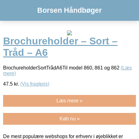
Borsen Håndbøger
Brochureholder – Sort –
Tråd – A6
BrochureholderSortTrådA6Til model 860, 861 og 862
(Læs
mere)
47.5
kr.
(Vis fragtpris)
Læs mere »
Køb nu »
De mest populære webshops for erhverv i øjeblikket er