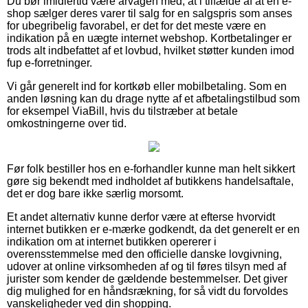
Du bør imidlertid være årvågen med, at i tilfælde af at en e-
shop sælger deres varer til salg for en salgspris som anses
for ubegribelig favorabel, er det for det meste være en
indikation på en uægte internet webshop. Kortbetalinger er
trods alt indbefattet af et lovbud, hvilket støtter kunden imod
fup e-forretninger.
Vi går generelt ind for kortkøb eller mobilbetaling. Som en
anden løsning kan du drage nytte af et afbetalingstilbud som
for eksempel ViaBill, hvis du tilstræber at betale
omkostningerne over tid.
Før folk bestiller hos en e-forhandler kunne man helt sikkert
gøre sig bekendt med indholdet af butikkens handelsaftale,
det er dog bare ikke særlig morsomt.
Et andet alternativ kunne derfor være at efterse hvorvidt
internet butikken er e-mærke godkendt, da det generelt er en
indikation om at internet butikken opererer i
overensstemmelse med den officielle danske lovgivning,
udover at online virksomheden af og til føres tilsyn med af
jurister som kender de gældende bestemmelser. Det giver
dig mulighed for en håndsrækning, for så vidt du forvoldes
vanskeligheder ved din shopping.