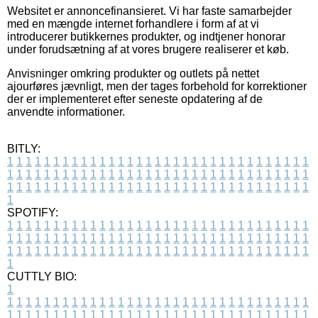
Websitet er annoncefinansieret. Vi har faste samarbejder
med en mængde internet forhandlere i form af at vi
introducerer butikkernes produkter, og indtjener honorar
under forudsætning af at vores brugere realiserer et køb.
Anvisninger omkring produkter og outlets på nettet
ajourføres jævnligt, men der tages forbehold for korrektioner
der er implementeret efter seneste opdatering af de
anvendte informationer.
BITLY:
1
1
1
1
1
1
1
1
1
1
1
1
1
1
1
1
1
1
1
1
1
1
1
1
1
1
1
1
1
1
1
1
1
1
1
1
1
1
1
1
1
1
1
1
1
1
1
1
1
1
1
1
1
1
1
1
1
1
1
1
1
1
1
1
1
1
1
1
1
1
1
1
1
1
1
1
1
1
1
1
1
1
1
1
1
1
1
1
1
1
1
1
1
1
1
1
1
1
1
1
SPOTIFY:
1
1
1
1
1
1
1
1
1
1
1
1
1
1
1
1
1
1
1
1
1
1
1
1
1
1
1
1
1
1
1
1
1
1
1
1
1
1
1
1
1
1
1
1
1
1
1
1
1
1
1
1
1
1
1
1
1
1
1
1
1
1
1
1
1
1
1
1
1
1
1
1
1
1
1
1
1
1
1
1
1
1
1
1
1
1
1
1
1
1
1
1
1
1
1
1
1
1
1
1
CUTTLY BIO:
1
1
1
1
1
1
1
1
1
1
1
1
1
1
1
1
1
1
1
1
1
1
1
1
1
1
1
1
1
1
1
1
1
1
1
1
1
1
1
1
1
1
1
1
1
1
1
1
1
1
1
1
1
1
1
1
1
1
1
1
1
1
1
1
1
1
1