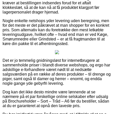
kræver at bestillingen indsendes forud for et aftalt
klokkeslæt, så at de kan nå at få produktet klargjort før
lagerpersonalet drager hjemad.
Nogle enkelte netshops yder levering uden beregning, men
for det meste er det påkrævet at man shopper for en konkret
pris. Som alternativ kan du foretrække den mest letkøbte
leveringsudgave, hvilket ofte – hvad end man er ved Køge,
Smørumnedre eller Grindsted – er at få fragtmanden til at
køre din pakke til et afhentningssted.
Det er jo temmelig gnidningsløst for internetbrugere at
sammenholde priser i blandt diverse webshops, og ergo har
adskillige e-forhandlere været nødt til at nedsætte
salgsværdien på en række af deres produkter – til drenge og
piger, samt også til damer og herrer – enormt, og endda
nogle gange yde gebyrfri levering.
Dog kan det ikke desto mindre være lønnende at se
nærmere på et par forskellige online selskaber efter udsalg
på Brochureholder – Sort – Tråd – A6 før du bestiller, sådan
at du er garanteret at opnå den laveste pris.