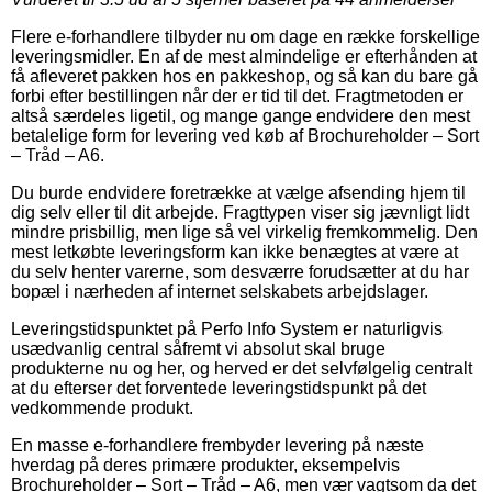
Flere e-forhandlere tilbyder nu om dage en række forskellige
leveringsmidler. En af de mest almindelige er efterhånden at
få afleveret pakken hos en pakkeshop, og så kan du bare gå
forbi efter bestillingen når der er tid til det. Fragtmetoden er
altså særdeles ligetil, og mange gange endvidere den mest
betalelige form for levering ved køb af Brochureholder – Sort
– Tråd – A6.
Du burde endvidere foretrække at vælge afsending hjem til
dig selv eller til dit arbejde. Fragttypen viser sig jævnligt lidt
mindre prisbillig, men lige så vel virkelig fremkommelig. Den
mest letkøbte leveringsform kan ikke benægtes at være at
du selv henter varerne, som desværre forudsætter at du har
bopæl i nærheden af internet selskabets arbejdslager.
Leveringstidspunktet på Perfo Info System er naturligvis
usædvanlig central såfremt vi absolut skal bruge
produkterne nu og her, og herved er det selvfølgelig centralt
at du efterser det forventede leveringstidspunkt på det
vedkommende produkt.
En masse e-forhandlere frembyder levering på næste
hverdag på deres primære produkter, eksempelvis
Brochureholder – Sort – Tråd – A6, men vær vagtsom da det