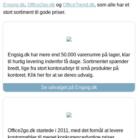
Engsig.dk
,
Office2go.dk
og
OfficeTrend.dk
, som alle har et
stort sortiment til gode priser.
Engsig.dk har mere end 50.000 varenumre på lager, klar
til hurtig levering indenfor få dage. Sortimentet spænder
bredt, lige fra stort kontorudstyr til små produkter på
kontoret. Klik her for at se deres udvalg.
Se udvalget på Engsig.dk
Office2go.dk startede i 2011, med det formål at levere
kontormøbler til meget konkurrencedygtige priser,