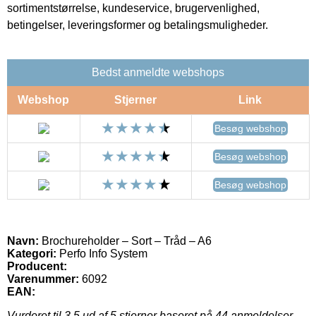
sortimentstørrelse, kundeservice, brugervenlighed,
betingelser, leveringsformer og betalingsmuligheder.
Bedst anmeldte webshops
Webshop
Stjerner
Link
Besøg webshop
Besøg webshop
Besøg webshop
Navn:
Brochureholder – Sort – Tråd – A6
Kategori:
Perfo Info System
Producent:
Varenummer:
6092
EAN:
Vurderet til
3.5
ud af 5 stjerner baseret på
44
anmeldelser