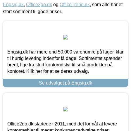
Engsig.dk
,
Office2go.dk
og
OfficeTrend.dk
, som alle har et
stort sortiment til gode priser.
Engsig.dk har mere end 50.000 varenumre på lager, klar
til hurtig levering indenfor få dage. Sortimentet spænder
bredt, lige fra stort kontorudstyr til små produkter på
kontoret. Klik her for at se deres udvalg.
Se udvalget på Engsig.dk
Office2go.dk startede i 2011, med det formål at levere
kontormøbler til meget konkurrencedygtige priser,