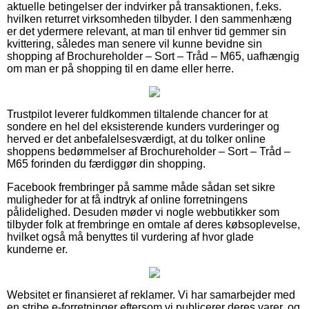
aktuelle betingelser der indvirker på transaktionen, f.eks.
hvilken returret virksomheden tilbyder. I den sammenhæng
er det ydermere relevant, at man til enhver tid gemmer sin
kvittering, således man senere vil kunne bevidne sin
shopping af Brochureholder – Sort – Tråd – M65, uafhængig
om man er på shopping til en dame eller herre.
Trustpilot leverer fuldkommen tiltalende chancer for at
sondere en hel del eksisterende kunders vurderinger og
herved er det anbefalelsesværdigt, at du tolker online
shoppens bedømmelser af Brochureholder – Sort – Tråd –
M65 forinden du færdiggør din shopping.
Facebook frembringer på samme måde sådan set sikre
muligheder for at få indtryk af online forretningens
pålidelighed. Desuden møder vi nogle webbutikker som
tilbyder folk at frembringe en omtale af deres købsoplevelse,
hvilket også må benyttes til vurdering af hvor glade
kunderne er.
Websitet er finansieret af reklamer. Vi har samarbejder med
en stribe e-forretninger eftersom vi publicerer deres varer, og