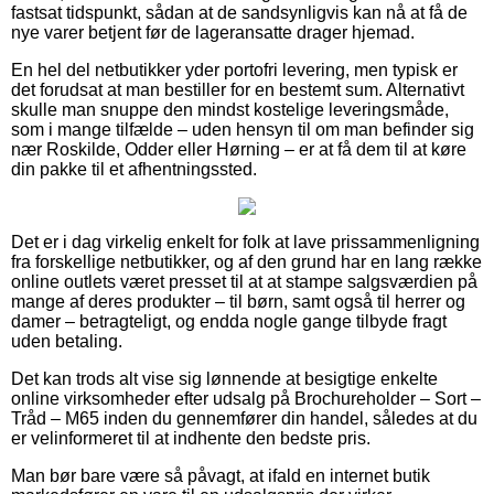
fastsat tidspunkt, sådan at de sandsynligvis kan nå at få de
nye varer betjent før de lageransatte drager hjemad.
En hel del netbutikker yder portofri levering, men typisk er
det forudsat at man bestiller for en bestemt sum. Alternativt
skulle man snuppe den mindst kostelige leveringsmåde,
som i mange tilfælde – uden hensyn til om man befinder sig
nær Roskilde, Odder eller Hørning – er at få dem til at køre
din pakke til et afhentningssted.
Det er i dag virkelig enkelt for folk at lave prissammenligning
fra forskellige netbutikker, og af den grund har en lang række
online outlets været presset til at at stampe salgsværdien på
mange af deres produkter – til børn, samt også til herrer og
damer – betragteligt, og endda nogle gange tilbyde fragt
uden betaling.
Det kan trods alt vise sig lønnende at besigtige enkelte
online virksomheder efter udsalg på Brochureholder – Sort –
Tråd – M65 inden du gennemfører din handel, således at du
er velinformeret til at indhente den bedste pris.
Man bør bare være så påvagt, at ifald en internet butik