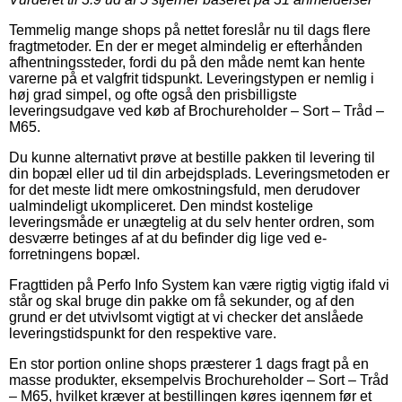
Temmelig mange shops på nettet foreslår nu til dags flere
fragtmetoder. En der er meget almindelig er efterhånden
afhentningssteder, fordi du på den måde nemt kan hente
varerne på et valgfrit tidspunkt. Leveringstypen er nemlig i
høj grad simpel, og ofte også den prisbilligste
leveringsudgave ved køb af Brochureholder – Sort – Tråd –
M65.
Du kunne alternativt prøve at bestille pakken til levering til
din bopæl eller ud til din arbejdsplads. Leveringsmetoden er
for det meste lidt mere omkostningsfuld, men derudover
ualmindeligt ukompliceret. Den mindst kostelige
leveringsmåde er unægtelig at du selv henter ordren, som
desværre betinges af at du befinder dig lige ved e-
forretningens bopæl.
Fragttiden på Perfo Info System kan være rigtig vigtig ifald vi
står og skal bruge din pakke om få sekunder, og af den
grund er det utvivlsomt vigtigt at vi checker det anslåede
leveringstidspunkt for den respektive vare.
En stor portion online shops præsterer 1 dags fragt på en
masse produkter, eksempelvis Brochureholder – Sort – Tråd
– M65, hvilket kræver at bestillingen køres igennem før et