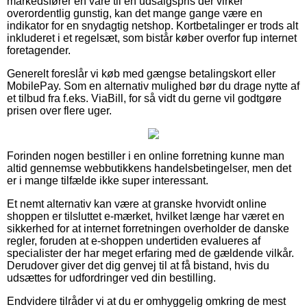
markedsfører en vare til en udsalgspris der virker
overordentlig gunstig, kan det mange gange være en
indikator for en snydagtig netshop. Kortbetalinger er trods alt
inkluderet i et regelsæt, som bistår køber overfor fup internet
foretagender.
Generelt foreslår vi køb med gængse betalingskort eller
MobilePay. Som en alternativ mulighed bør du drage nytte af
et tilbud fra f.eks. ViaBill, for så vidt du gerne vil godtgøre
prisen over flere uger.
Forinden nogen bestiller i en online forretning kunne man
altid gennemse webbutikkens handelsbetingelser, men det
er i mange tilfælde ikke super interessant.
Et nemt alternativ kan være at granske hvorvidt online
shoppen er tilsluttet e-mærket, hvilket længe har været en
sikkerhed for at internet forretningen overholder de danske
regler, foruden at e-shoppen undertiden evalueres af
specialister der har meget erfaring med de gældende vilkår.
Derudover giver det dig genvej til at få bistand, hvis du
udsættes for udfordringer ved din bestilling.
Endvidere tilråder vi at du er omhyggelig omkring de mest