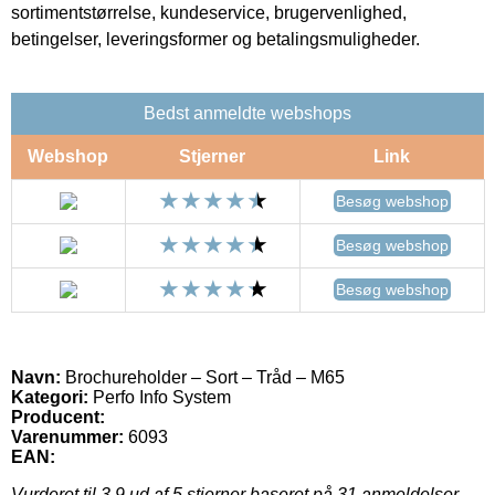
sortimentstørrelse, kundeservice, brugervenlighed,
betingelser, leveringsformer og betalingsmuligheder.
Bedst anmeldte webshops
Webshop
Stjerner
Link
Besøg webshop
Besøg webshop
Besøg webshop
Navn:
Brochureholder – Sort – Tråd – M65
Kategori:
Perfo Info System
Producent:
Varenummer:
6093
EAN:
Vurderet til
3.9
ud af 5 stjerner baseret på
31
anmeldelser