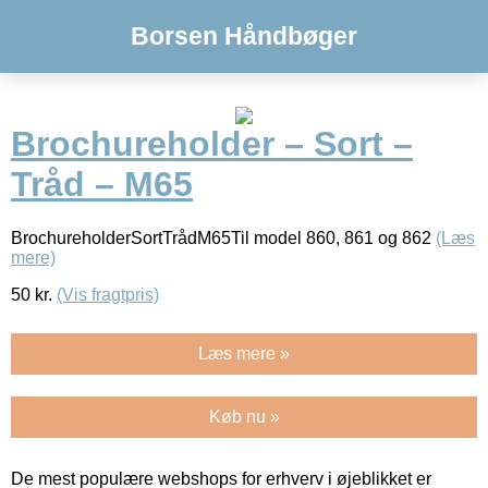
Borsen Håndbøger
Brochureholder – Sort –
Tråd – M65
BrochureholderSortTrådM65Til model 860, 861 og 862
(Læs
mere)
50
kr.
(Vis fragtpris)
Læs mere »
Køb nu »
De mest populære webshops for erhverv i øjeblikket er