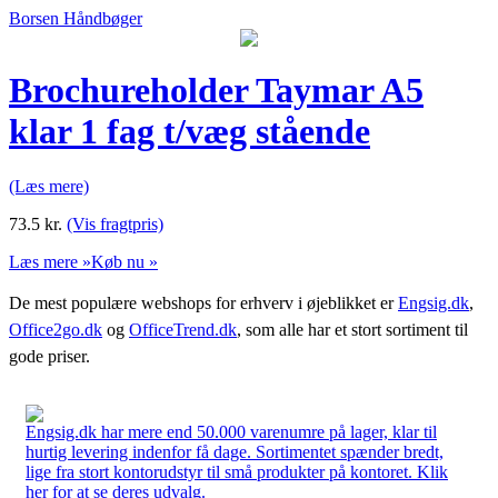
Borsen Håndbøger
Brochureholder Taymar A5
klar 1 fag t/væg stående
(Læs mere)
73.5
kr.
(Vis fragtpris)
Læs mere »
Køb nu »
De mest populære webshops for erhverv i øjeblikket er
Engsig.dk
,
Office2go.dk
og
OfficeTrend.dk
, som alle har et stort sortiment til
gode priser.
Engsig.dk har mere end 50.000 varenumre på lager, klar til
hurtig levering indenfor få dage. Sortimentet spænder bredt,
lige fra stort kontorudstyr til små produkter på kontoret. Klik
her for at se deres udvalg.