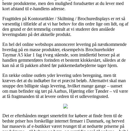
hente produkterne, men den mulighed forudsætter at du lever med
kort afstand til e-handlens adresse.
Fragttiden på Kontorartikler / Skiltning / Brochuredisplays er ret så
væsentlig i tilfælde af at vi har behov for din ordre lige om lidt, og af
den grund er det temmelig centralt at vi studerer den anslåede
leveringsdato på det aktuelle produkt.
En hel del online webshops annoncerer levering på næstkommende
hverdag på en masse produkter, eksempelvis Brochureholder
Taymar A5 klar 1 fag t/væg stående, som imidlertid beroer på at
handlen gemmenføres forinden et bestemt klokkeslæt, således at de
kan nå at få pakken afsted før pakkemedarbejderne tager hjem.
En række online outlets yder levering uden beregning, men tit
kræves det at du indkøber for et præcist beløb. Alternativt skal man
snuppe den billigste slags levering, hvilket mange gange – uanset
om man befinder sig tæt på Aarhus, Hjørring eller Tønder – vil være
at få fragtmanden til at levere ordren til et udleveringssted.
Det er efterhånden meget smertefrit for købere at finde frem til de
bedste priser hos forskellige internet firmaer i Danmark, og herved
har massevis af e-butikker været tvunget til at nedsætte priserne på