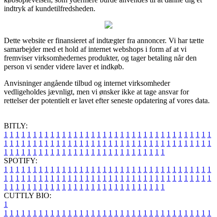
indtryk af kundetilfredsheden.
Dette website er finansieret af indtægter fra annoncer. Vi har tætte
samarbejder med et hold af internet webshops i form af at vi
fremviser virksomhedernes produkter, og tager betaling når den
person vi sender videre laver et indkøb.
Anvisninger angående tilbud og internet virksomheder
vedligeholdes jævnligt, men vi ønsker ikke at tage ansvar for
rettelser der potentielt er lavet efter seneste opdatering af vores data.
BITLY:
1
1
1
1
1
1
1
1
1
1
1
1
1
1
1
1
1
1
1
1
1
1
1
1
1
1
1
1
1
1
1
1
1
1
1
1
1
1
1
1
1
1
1
1
1
1
1
1
1
1
1
1
1
1
1
1
1
1
1
1
1
1
1
1
1
1
1
1
1
1
1
1
1
1
1
1
1
1
1
1
1
1
1
1
1
1
1
1
1
1
1
1
1
1
1
1
1
1
1
1
SPOTIFY:
1
1
1
1
1
1
1
1
1
1
1
1
1
1
1
1
1
1
1
1
1
1
1
1
1
1
1
1
1
1
1
1
1
1
1
1
1
1
1
1
1
1
1
1
1
1
1
1
1
1
1
1
1
1
1
1
1
1
1
1
1
1
1
1
1
1
1
1
1
1
1
1
1
1
1
1
1
1
1
1
1
1
1
1
1
1
1
1
1
1
1
1
1
1
1
1
1
1
1
1
CUTTLY BIO:
1
1
1
1
1
1
1
1
1
1
1
1
1
1
1
1
1
1
1
1
1
1
1
1
1
1
1
1
1
1
1
1
1
1
1
1
1