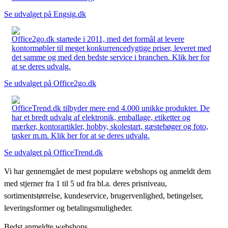
Se udvalget på Engsig.dk
Office2go.dk startede i 2011, med det formål at levere
kontormøbler til meget konkurrencedygtige priser, leveret med
det samme og med den bedste service i branchen. Klik her for
at se deres udvalg.
Se udvalget på Office2go.dk
OfficeTrend.dk tilbyder mere end 4.000 unikke produkter. De
har et bredt udvalg af elektronik, emballage, etiketter og
mærker, kontorartikler, hobby, skolestart, gæstebøger og foto,
tasker m.m. Klik her for at se deres udvalg.
Se udvalget på OfficeTrend.dk
Vi har gennemgået de mest populære webshops og anmeldt dem
med stjerner fra 1 til 5 ud fra bl.a. deres prisniveau,
sortimentstørrelse, kundeservice, brugervenlighed, betingelser,
leveringsformer og betalingsmuligheder.
Bedst anmeldte webshops