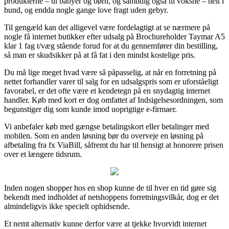
produkterne – til babyer og børn, og samtidig også til voksne – helt i
bund, og endda nogle gange love fragt uden gebyr.
Til gengæld kan det alligevel være fordelagtigt at se nærmere på
nogle få internet butikker efter udsalg på Brochureholder Taymar A5
klar 1 fag t/væg stående forud for at du gennemfører din bestilling,
så man er skudsikker på at få fat i den mindst kostelige pris.
Du må lige meget hvad være så påpasselig, at når en forretning på
nettet forhandler varer til salg for en udsalgspris som er uforståeligt
favorabel, er det ofte være et kendetegn på en snydagtig internet
handler. Køb med kort er dog omfattet af Indsigelsesordningen, som
begunstiger dig som kunde imod uoprigtige e-firmaer.
Vi anbefaler køb med gængse betalingskort eller betalinger med
mobilen. Som en anden løsning bør du overveje en løsning på
afbetaling fra fx ViaBill, såfremt du har til hensigt at honorere prisen
over et længere tidsrum.
Inden nogen shopper hos en shop kunne de til hver en tid gøre sig
bekendt med indholdet af netshoppens forretningsvilkår, dog er det
almindeligvis ikke specielt ophidsende.
Et nemt alternativ kunne derfor være at tjekke hvorvidt internet