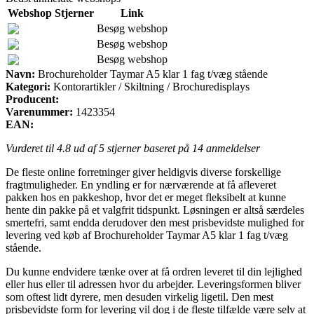
Webshop
Stjerner
Link
Besøg webshop
Besøg webshop
Besøg webshop
Navn:
Brochureholder Taymar A5 klar 1 fag t/væg stående
Kategori:
Kontorartikler / Skiltning / Brochuredisplays
Producent:
Varenummer:
1423354
EAN:
Vurderet til
4.8
ud af 5 stjerner baseret på
14
anmeldelser
De fleste online forretninger giver heldigvis diverse forskellige
fragtmuligheder. En yndling er for nærværende at få afleveret
pakken hos en pakkeshop, hvor det er meget fleksibelt at kunne
hente din pakke på et valgfrit tidspunkt. Løsningen er altså særdeles
smertefri, samt endda derudover den mest prisbevidste mulighed for
levering ved køb af Brochureholder Taymar A5 klar 1 fag t/væg
stående.
Du kunne endvidere tænke over at få ordren leveret til din lejlighed
eller hus eller til adressen hvor du arbejder. Leveringsformen bliver
som oftest lidt dyrere, men desuden virkelig ligetil. Den mest
prisbevidste form for levering vil dog i de fleste tilfælde være selv at