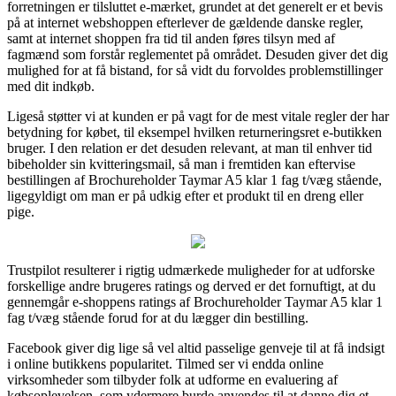
forretningen er tilsluttet e-mærket, grundet at det generelt er et bevis
på at internet webshoppen efterlever de gældende danske regler,
samt at internet shoppen fra tid til anden føres tilsyn med af
fagmænd som forstår reglementet på området. Desuden giver det dig
mulighed for at få bistand, for så vidt du forvoldes problemstillinger
med dit indkøb.
Ligeså støtter vi at kunden er på vagt for de mest vitale regler der har
betydning for købet, til eksempel hvilken returneringsret e-butikken
bruger. I den relation er det desuden relevant, at man til enhver tid
bibeholder sin kvitteringsmail, så man i fremtiden kan eftervise
bestillingen af Brochureholder Taymar A5 klar 1 fag t/væg stående,
ligegyldigt om man er på udkig efter et produkt til en dreng eller
pige.
Trustpilot resulterer i rigtig udmærkede muligheder for at udforske
forskellige andre brugeres ratings og derved er det fornuftigt, at du
gennemgår e-shoppens ratings af Brochureholder Taymar A5 klar 1
fag t/væg stående forud for at du lægger din bestilling.
Facebook giver dig lige så vel altid passelige genveje til at få indsigt
i online butikkens popularitet. Tilmed ser vi endda online
virksomheder som tilbyder folk at udforme en evaluering af
købsoplevelsen, som ydermere burde anvendes til at danne dig et