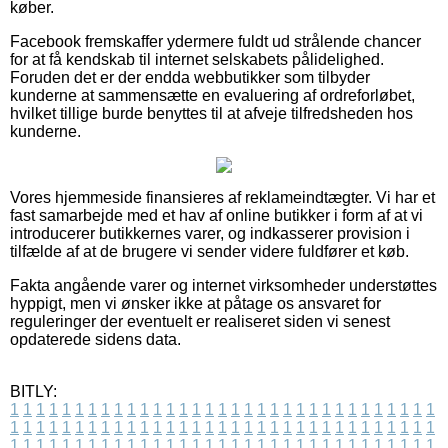
køber.
Facebook fremskaffer ydermere fuldt ud strålende chancer
for at få kendskab til internet selskabets pålidelighed.
Foruden det er der endda webbutikker som tilbyder
kunderne at sammensætte en evaluering af ordreforløbet,
hvilket tillige burde benyttes til at afveje tilfredsheden hos
kunderne.
Vores hjemmeside finansieres af reklameindtægter. Vi har et
fast samarbejde med et hav af online butikker i form af at vi
introducerer butikkernes varer, og indkasserer provision i
tilfælde af at de brugere vi sender videre fuldfører et køb.
Fakta angående varer og internet virksomheder understøttes
hyppigt, men vi ønsker ikke at påtage os ansvaret for
reguleringer der eventuelt er realiseret siden vi senest
opdaterede sidens data.
BITLY:
1
1
1
1
1
1
1
1
1
1
1
1
1
1
1
1
1
1
1
1
1
1
1
1
1
1
1
1
1
1
1
1
1
1
1
1
1
1
1
1
1
1
1
1
1
1
1
1
1
1
1
1
1
1
1
1
1
1
1
1
1
1
1
1
1
1
1
1
1
1
1
1
1
1
1
1
1
1
1
1
1
1
1
1
1
1
1
1
1
1
1
1
1
1
1
1
1
1
1