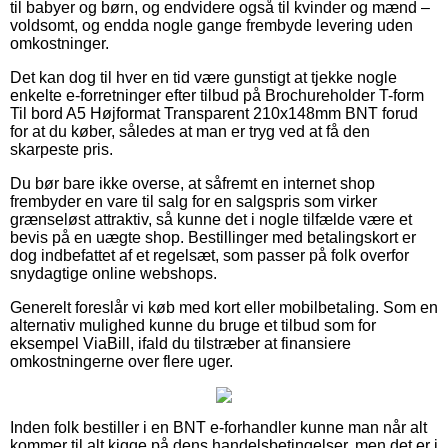
til babyer og børn, og endvidere også til kvinder og mænd –
voldsomt, og endda nogle gange frembyde levering uden
omkostninger.
Det kan dog til hver en tid være gunstigt at tjekke nogle
enkelte e-forretninger efter tilbud på Brochureholder T-form
Til bord A5 Højformat Transparent 210x148mm BNT forud
for at du køber, således at man er tryg ved at få den
skarpeste pris.
Du bør bare ikke overse, at såfremt en internet shop
frembyder en vare til salg for en salgspris som virker
grænseløst attraktiv, så kunne det i nogle tilfælde være et
bevis på en uægte shop. Bestillinger med betalingskort er
dog indbefattet af et regelsæt, som passer på folk overfor
snydagtige online webshops.
Generelt foreslår vi køb med kort eller mobilbetaling. Som en
alternativ mulighed kunne du bruge et tilbud som for
eksempel ViaBill, ifald du tilstræber at finansiere
omkostningerne over flere uger.
Inden folk bestiller i en BNT e-forhandler kunne man når alt
kommer til alt kigge på dens handelsbetingelser, men det er i