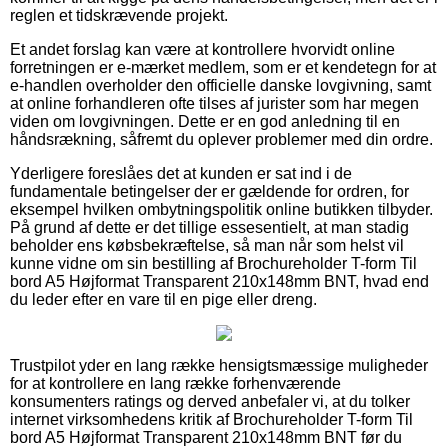
reglen et tidskrævende projekt.
Et andet forslag kan være at kontrollere hvorvidt online
forretningen er e-mærket medlem, som er et kendetegn for at
e-handlen overholder den officielle danske lovgivning, samt
at online forhandleren ofte tilses af jurister som har megen
viden om lovgivningen. Dette er en god anledning til en
håndsrækning, såfremt du oplever problemer med din ordre.
Yderligere foreslåes det at kunden er sat ind i de
fundamentale betingelser der er gældende for ordren, for
eksempel hvilken ombytningspolitik online butikken tilbyder.
På grund af dette er det tillige essesentielt, at man stadig
beholder ens købsbekræftelse, så man når som helst vil
kunne vidne om sin bestilling af Brochureholder T-form Til
bord A5 Højformat Transparent 210x148mm BNT, hvad end
du leder efter en vare til en pige eller dreng.
Trustpilot yder en lang række hensigtsmæssige muligheder
for at kontrollere en lang række forhenværende
konsumenters ratings og derved anbefaler vi, at du tolker
internet virksomhedens kritik af Brochureholder T-form Til
bord A5 Højformat Transparent 210x148mm BNT før du