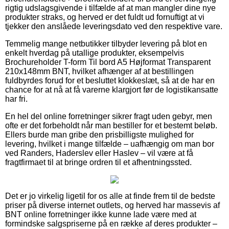
rigtig udslagsgivende i tilfælde af at man mangler dine nye
produkter straks, og herved er det fuldt ud fornuftigt at vi
tjekker den anslåede leveringsdato ved den respektive vare.
Temmelig mange netbutikker tilbyder levering på blot en
enkelt hverdag på utallige produkter, eksempelvis
Brochureholder T-form Til bord A5 Højformat Transparent
210x148mm BNT, hvilket afhænger af at bestillingen
fuldbyrdes forud for et besluttet klokkeslæt, så at de har en
chance for at nå at få varerne klargjort før de logistikansatte
har fri.
En hel del online forretninger sikrer fragt uden gebyr, men
ofte er det forbeholdt når man bestiller for et bestemt beløb.
Ellers burde man gribe den prisbilligste mulighed for
levering, hvilket i mange tilfælde – uafhængig om man bor
ved Randers, Haderslev eller Haslev – vil være at få
fragtfirmaet til at bringe ordren til et afhentningssted.
Det er jo virkelig ligetil for os alle at finde frem til de bedste
priser på diverse internet outlets, og herved har massevis af
BNT online forretninger ikke kunne lade være med at
formindske salgspriserne på en række af deres produkter –