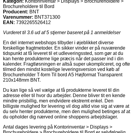
Kategori:
Kontorinventar > Displays > Brochureholdere >
Brochureholdere til Bord
Producent:
BNT
Varenummer:
BNT371300
EAN:
7392265526412
Vurderet til
3.6
ud af 5 stjerner baseret på
1
anmeldelser
En del internet webshops tilbyder i øjeblikket diverse
forskellige fragtmetoder. En sikker vinder er på nuværende
tidspunkt at få leveret til et udleveringssted, som gør at du
kan hente produkterne lige præcis når det passer ind i din
kalender. Fragtløsningen er altså super ukompliceret, og ofte
tilmed den mindst kostelige leveringsversion ved køb af
Brochureholder T-form Til bord A5 Højformat Transparent
210x148mm BNT.
Du kan lige så vel vælge at få produkterne leveret til din
adresse eller til hvor du arbejder. Denne bliver tit en kende
mindre prisbillig, men endvidere ekstremt enkel. Den
billigste mulighed for levering vil dog altid vise sig at være at
du selv henter produkterne, men den mulighed betinges af at
du opholder dig nærved online shoppens arbejdslager.
Antal dages levering på Kontorinventar > Displays >
Brochureholdere > Brochureholdere til Bord er selvfølgelig