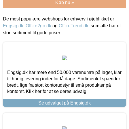
Køb nu »
De mest populære webshops for erhverv i øjeblikket er
Engsig.dk
,
Office2go.dk
og
OfficeTrend.dk
, som alle har et
stort sortiment til gode priser.
Engsig.dk har mere end 50.000 varenumre på lager, klar
til hurtig levering indenfor få dage. Sortimentet spænder
bredt, lige fra stort kontorudstyr til små produkter på
kontoret. Klik her for at se deres udvalg.
Se udvalget på Engsig.dk