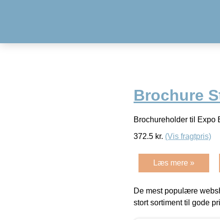
Brochure St
Brochureholder til Expo 
372.5
kr.
(Vis fragtpris)
Læs mere »
De mest populære websho
stort sortiment til gode pr