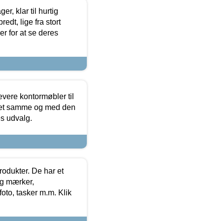
, klar til hurtig
edt, lige fra stort
er for at se deres
evere kontormøbler til
 det samme og med den
es udvalg.
rodukter. De har et
og mærker,
foto, tasker m.m. Klik