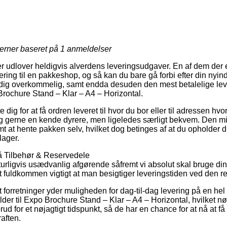
jerner baseret på
1
anmeldelser
er udlover heldigvis alverdens leveringsudgaver. En af dem der 
ring til en pakkeshop, og så kan du bare gå forbi efter din nyin
ldig overkommelig, samt endda desuden den mest betalelige lev
Brochure Stand – Klar – A4 – Horizontal.
e dig for at få ordren leveret til hvor du bor eller til adressen hvo
g gerne en kende dyrere, men ligeledes særligt bekvem. Den mi
mt at hente pakken selv, hvilket dog betinges af at du opholder di
lager.
å Tilbehør & Reservedele
turligvis usædvanlig afgørende såfremt vi absolut skal bruge din
et fuldkommen vigtigt at man besigtiger leveringstiden ved den r
forretninger yder muligheden for dag-til-dag levering på en hel 
er til Expo Brochure Stand – Klar – A4 – Horizontal, hvilket n
rud for et nøjagtigt tidspunkt, så de har en chance for at nå at få 
aften.