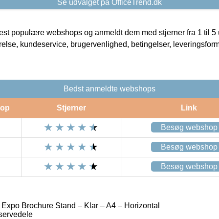
Se udvalget på OfficeTrend.dk
t populære webshops og anmeldt dem med stjerner fra 1 til 5 ud
rrelse, kundeservice, brugervenlighed, betingelser, leveringsfor
Bedst anmeldte webshops
op
Stjerner
Link
Besøg webshop
Besøg webshop
Besøg webshop
 Expo Brochure Stand – Klar – A4 – Horizontal
servedele