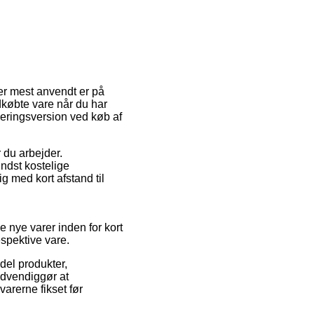
er mest anvendt er på
dkøbte vare når du har
eringsversion ved køb af
r du arbejder.
ndst kostelige
g med kort afstand til
e nye varer inden for kort
espektive vare.
del produkter,
ødvendiggør at
varerne fikset før