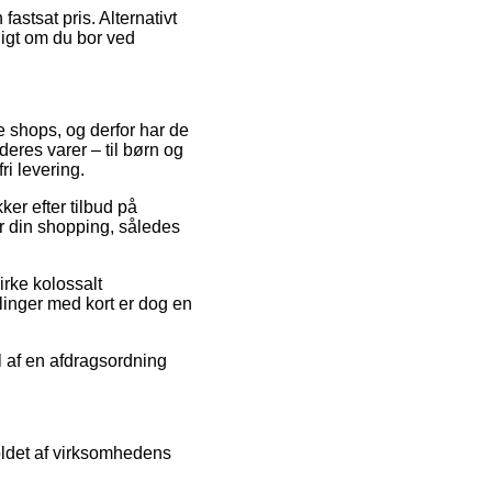
fastsat pris. Alternativt
digt om du bor ved
e shops, og derfor har de
eres varer – til børn og
ri levering.
ker efter tilbud på
ør din shopping, således
irke kolossalt
inger med kort er dog en
l af en afdragsordning
oldet af virksomhedens