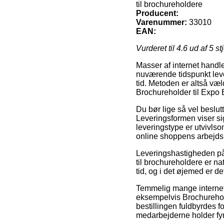
til brochureholdere
Producent:
Varenummer:
33010
EAN:
Vurderet til
4.6
ud af 5 st
Masser af internet handl
nuværende tidspunkt leve
tid. Metoden er altså væ
Brochureholder til Expo 
Du bør lige så vel beslutt
Leveringsformen viser si
leveringstype er utvivlso
online shoppens arbejds
Leveringshastigheden p
til brochureholdere er na
tid, og i det øjemed er d
Temmelig mange internet 
eksempelvis Brochurehold
bestillingen fuldbyrdes fo
medarbejderne holder fyr