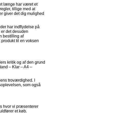
t længe har været et
gler, tillige med at
er giver det dig mulighed
der har indflydelse på
et er det desuden
 bestilling af
 produkt til en voksen
ers kritik og af den grund
Stand – Klar – A4 –
pens troværdighed. I
øbsoplevelsen, som også
s hvor vi præsenterer
ldfører et køb.