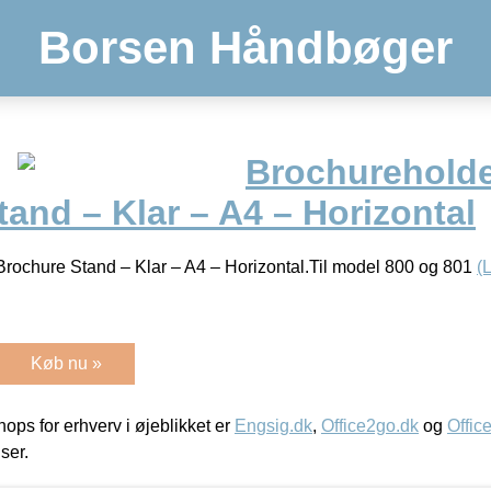
Borsen Håndbøger
Brochureholder
and – Klar – A4 – Horizontal
Brochure Stand – Klar – A4 – Horizontal.Til model 800 og 801
(
Køb nu »
ps for erhverv i øjeblikket er
Engsig.dk
,
Office2go.dk
og
Offic
iser.