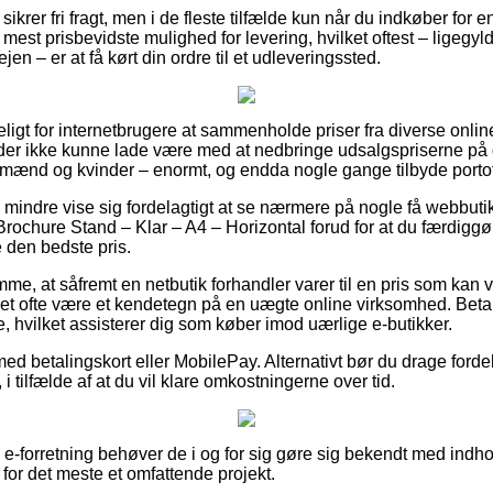
ikrer fri fragt, men i de fleste tilfælde kun når du indkøber for en 
est prisbevidste mulighed for levering, hvilket oftest – ligegyl
en – er at få kørt din ordre til et udleveringssted.
ligt for internetbrugere at sammenholde priser fra diverse onlin
eder ikke kunne lade være med at nedbringe udsalgspriserne på d
il mænd og kvinder – enormt, og endda nogle gange tilbyde portof
 mindre vise sig fordelagtigt at se nærmere på nogle få webbutik
Brochure Stand – Klar – A4 – Horizontal forud for at du færdigg
e den bedste pris.
me, at såfremt en netbutik forhandler varer til en pris som kan v
t ofte være et kendetegn på en uægte online virksomhed. Betal
, hvilket assisterer dig som køber imod uærlige e-butikker.
med betalingskort eller MobilePay. Alternativt bør du drage forde
i tilfælde af at du vil klare omkostningerne over tid.
e-forretning behøver de i og for sig gøre sig bekendt med indh
 for det meste et omfattende projekt.