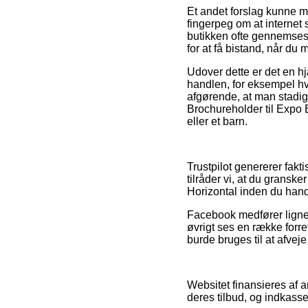
Et andet forslag kunne m
fingerpeg om at internet
butikken ofte gennemses 
for at få bistand, når du
Udover dette er det en h
handlen, for eksempel hvi
afgørende, at man stadig 
Brochureholder til Expo 
eller et barn.
Trustpilot genererer fakt
tilråder vi, at du gransk
Horizontal inden du hand
Facebook medfører lignen
øvrigt ses en række forr
burde bruges til at afvej
Websitet finansieres af 
deres tilbud, og indkass