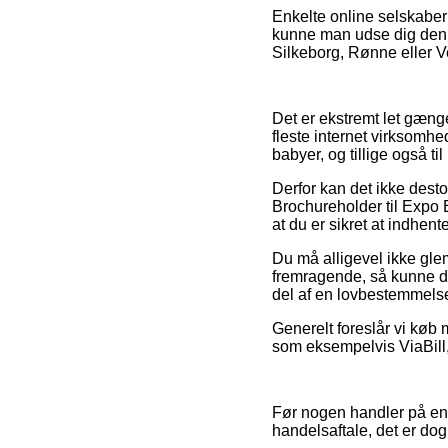
Enkelte online selskaber s
kunne man udse dig den m
Silkeborg, Rønne eller Vej
Det er ekstremt let gænge
fleste internet virksomh
babyer, og tillige også t
Derfor kan det ikke desto
Brochureholder til Expo 
at du er sikret at indhent
Du må alligevel ikke glem
fremragende, så kunne de
del af en lovbestemmelse
Generelt foreslår vi køb 
som eksempelvis ViaBill, 
Før nogen handler på en 
handelsaftale, det er dog