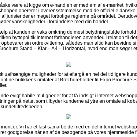
åske være at kigge om e-handlen er medlem af e-mærket, hvilke
 shoppen opererer i overensstemmelse med de officielle danske re
af jurister der er meget fortrolige reglerne på området. Derudov
 møder vanskeligheder i forbindelse med din handel.
jælp at kunden er vaks omkring de mest betydningsfulde forhold 
lken byttepolitik internet forhandleren anvender. I relation til d
opbevarer sin ordrekvittering, således man altid kan bevidne sin
Brochure Stand – Klar – A4 – Horizontal, hvad end man søger et
isk uafhængige muligheder for at eftergå en hel del tidligere kund
er online butikkens omtaler af Brochureholder til Expo Brochure 
ler.
de evigt habile muligheder for at få indsigt i internet webshop
etninger på nettet som tilbyder kunderne at ytre en omtale af k
e kundetilfredsheden.
annoncer. Vi har et fast samarbejde med en del internet webshop
erer godtgørelse når en af de besøgende på vores hjemmeside fu