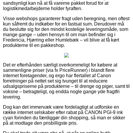
sandsynligt kan nå at få varerne pakket forud for at
logistikmedarbejderne holder fyraften.
Visse webshops garanterer fragt uden beregning, men oftest
kun såfremt du indkøber for en fastsat sum. Derudover må
du beslutte sig for den mindst kostelige leveringsmåde, som
mange gange – uden hensyn til om man befinder sig i
Fredericia, Hjørring eller Humlebæk – vil blive at få kørt
produkterne til en pakkeshop.
Det er efterhånden særligt overkommeligt for købere at
sammenligne priser (via fx PriceRunner) i blandt flere
internet foretagender, og ergo har flertallet af Canon
forretninger på nettet set sig tvunget til at reducere
udsalgspriserne på produkterne – til drenge og piger, samt til
voksne – betragteligt, og endda nogle gange yde fragtfri
levering.
Dog kan det immervæk være fordelagtigt at udforske en
række internet selskaber efter rabat på CANON PGI-9 ink
cyan forinden du færdiggør din shopping, så man er sikker
på at modtage den prisbilligste pris.