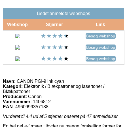
Bedst anmeldte webshops
Webshop
Stjerner
Link
Besøg webshop
Besøg webshop
Besøg webshop
Navn:
CANON PGI-9 ink cyan
Kategori:
Elektronik / Blækpatroner og lasertoner /
Blækpatroner
Producent:
Canon
Varenummer:
1406812
EAN:
4960999357188
Vurderet til
4.4
ud af 5 stjerner baseret på
47
anmeldelser
En hel del e-firmaer tilbyder nu mange forskellige former for