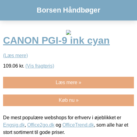
Borsen Håndbøger
CANON PGI-9 ink cyan
(Læs mere)
109.06
kr.
(Vis fragtpris)
Læs mere »
Køb nu »
De mest populære webshops for erhverv i øjeblikket er
Engsig.dk
,
Office2go.dk
og
OfficeTrend.dk
, som alle har et
stort sortiment til gode priser.