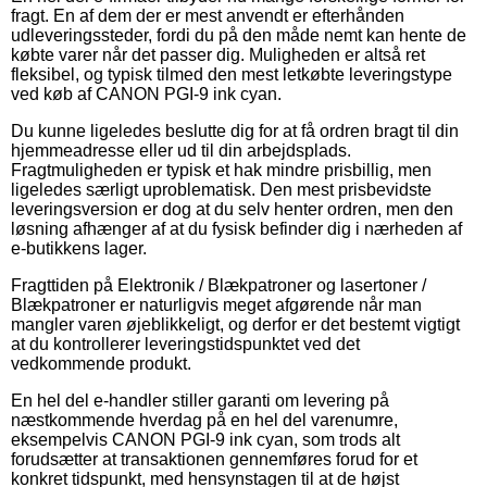
fragt. En af dem der er mest anvendt er efterhånden
udleveringssteder, fordi du på den måde nemt kan hente de
købte varer når det passer dig. Muligheden er altså ret
fleksibel, og typisk tilmed den mest letkøbte leveringstype
ved køb af CANON PGI-9 ink cyan.
Du kunne ligeledes beslutte dig for at få ordren bragt til din
hjemmeadresse eller ud til din arbejdsplads.
Fragtmuligheden er typisk et hak mindre prisbillig, men
ligeledes særligt uproblematisk. Den mest prisbevidste
leveringsversion er dog at du selv henter ordren, men den
løsning afhænger af at du fysisk befinder dig i nærheden af
e-butikkens lager.
Fragttiden på Elektronik / Blækpatroner og lasertoner /
Blækpatroner er naturligvis meget afgørende når man
mangler varen øjeblikkeligt, og derfor er det bestemt vigtigt
at du kontrollerer leveringstidspunktet ved det
vedkommende produkt.
En hel del e-handler stiller garanti om levering på
næstkommende hverdag på en hel del varenumre,
eksempelvis CANON PGI-9 ink cyan, som trods alt
forudsætter at transaktionen gennemføres forud for et
konkret tidspunkt, med hensynstagen til at de højst