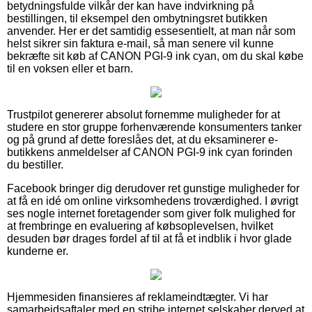
betydningsfulde vilkår der kan have indvirkning på
bestillingen, til eksempel den ombytningsret butikken
anvender. Her er det samtidig essesentielt, at man når som
helst sikrer sin faktura e-mail, så man senere vil kunne
bekræfte sit køb af CANON PGI-9 ink cyan, om du skal købe
til en voksen eller et barn.
Trustpilot genererer absolut fornemme muligheder for at
studere en stor gruppe forhenværende konsumenters tanker
og på grund af dette foreslåes det, at du eksaminerer e-
butikkens anmeldelser af CANON PGI-9 ink cyan forinden
du bestiller.
Facebook bringer dig derudover ret gunstige muligheder for
at få en idé om online virksomhedens troværdighed. I øvrigt
ses nogle internet foretagender som giver folk mulighed for
at frembringe en evaluering af købsoplevelsen, hvilket
desuden bør drages fordel af til at få et indblik i hvor glade
kunderne er.
Hjemmesiden finansieres af reklameindtægter. Vi har
samarbejdsaftaler med en stribe internet selskaber derved at