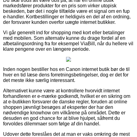
Du skal trods alt være obs på, at når en online butik
markedsfører produkter for en pris som virker utopisk
beskeden, bør det i nogle tilfælde være et signal om en fup
e-handler. Kortbestillinger er heldigvis en del af en ordning,
der forsvarer kunden overfor uægte internet butikker.
Vi går generelt ind for shopping med kort eller betalinger
med mobilen. Som alternativ kunne du drage fordel af en
afbetalingsordning fra for eksempel ViaBill, når du hellere vil
klare pengene over en længere periode.
Inden nogen bestiller hos en Canon internet butik bør de til
hver en tid læse dens forretningsbetingelser, dog er det for
det meste ikke særlig interessant.
Alternativet kunne være at kontrollere hvorvidt internet
forhandleren er e-mærke godkendt, hvilket er en sikring om
at e-butikken forsvarer de danske regler, foruden at online
shoppen jævnligt besøges af eksperter der har den
nødvendige knowhow om vilkårene på området. Dette er
desuden en god chance for at blive hjulpet, såfremt du
forvoldes dilemmaer som følge af din handel.
Udover dette foreslåes det at man er vaks omkring de mest