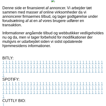
Denne side er finansieret af annoncer. Vi arbejder tæt
sammen med masser af online virksomheder da vi
annoncerer firmaernes tilbud, og tager godtgørelse under
forudsætning af at en af vores brugere udfører en
transaktion.
Informationer angående tilbud og webbutikker vedligeholdes
nu og da, men vi tager forbehold for modifikationer der
muligvis er udarbejdet siden vi sidst opdaterede
hjemmesidens informationer.
BITLY:
1
1
1
1
1
1
1
1
1
1
1
1
1
1
1
1
1
1
1
1
1
1
1
1
1
1
1
1
1
1
1
1
1
1
1
1
1
1
1
1
1
1
1
1
1
1
1
1
1
1
1
1
1
1
1
1
1
1
1
1
1
1
1
1
1
1
1
1
1
1
1
1
1
1
1
1
1
1
1
1
1
1
1
1
1
1
1
1
1
1
1
1
1
1
1
1
1
1
1
1
SPOTIFY:
1
1
1
1
1
1
1
1
1
1
1
1
1
1
1
1
1
1
1
1
1
1
1
1
1
1
1
1
1
1
1
1
1
1
1
1
1
1
1
1
1
1
1
1
1
1
1
1
1
1
1
1
1
1
1
1
1
1
1
1
1
1
1
1
1
1
1
1
1
1
1
1
1
1
1
1
1
1
1
1
1
1
1
1
1
1
1
1
1
1
1
1
1
1
1
1
1
1
1
1
CUTTLY BIO:
1