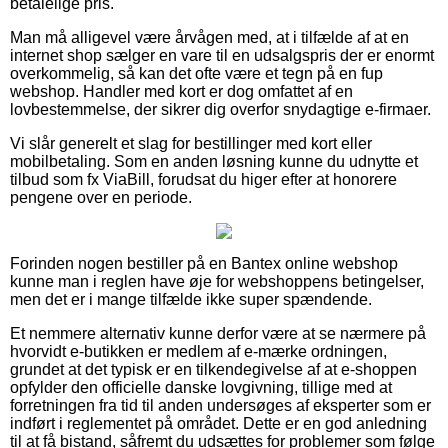
betalelige pris.
Man må alligevel være årvågen med, at i tilfælde af at en
internet shop sælger en vare til en udsalgspris der er enormt
overkommelig, så kan det ofte være et tegn på en fup
webshop. Handler med kort er dog omfattet af en
lovbestemmelse, der sikrer dig overfor snydagtige e-firmaer.
Vi slår generelt et slag for bestillinger med kort eller
mobilbetaling. Som en anden løsning kunne du udnytte et
tilbud som fx ViaBill, forudsat du higer efter at honorere
pengene over en periode.
Forinden nogen bestiller på en Bantex online webshop
kunne man i reglen have øje for webshoppens betingelser,
men det er i mange tilfælde ikke super spændende.
Et nemmere alternativ kunne derfor være at se nærmere på
hvorvidt e-butikken er medlem af e-mærke ordningen,
grundet at det typisk er en tilkendegivelse af at e-shoppen
opfylder den officielle danske lovgivning, tillige med at
forretningen fra tid til anden undersøges af eksperter som er
indført i reglementet på området. Dette er en god anledning
til at få bistand, såfremt du udsættes for problemer som følge