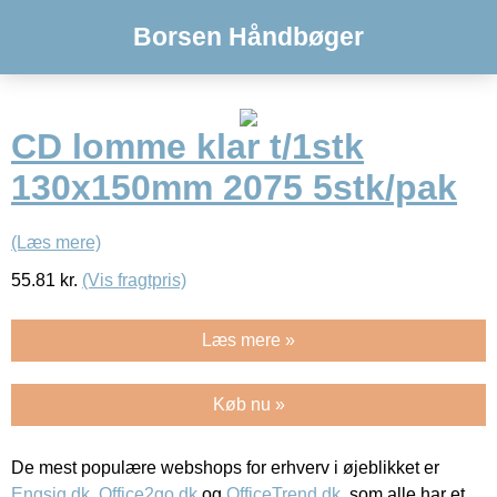
Borsen Håndbøger
CD lomme klar t/1stk
130x150mm 2075 5stk/pak
(Læs mere)
55.81
kr.
(Vis fragtpris)
Læs mere »
Køb nu »
De mest populære webshops for erhverv i øjeblikket er
Engsig.dk
,
Office2go.dk
og
OfficeTrend.dk
, som alle har et