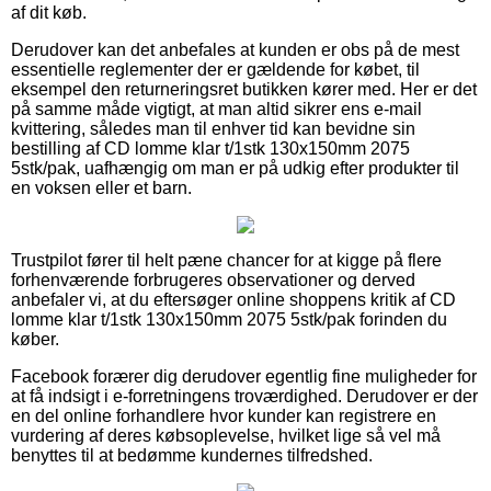
af dit køb.
Derudover kan det anbefales at kunden er obs på de mest
essentielle reglementer der er gældende for købet, til
eksempel den returneringsret butikken kører med. Her er det
på samme måde vigtigt, at man altid sikrer ens e-mail
kvittering, således man til enhver tid kan bevidne sin
bestilling af CD lomme klar t/1stk 130x150mm 2075
5stk/pak, uafhængig om man er på udkig efter produkter til
en voksen eller et barn.
Trustpilot fører til helt pæne chancer for at kigge på flere
forhenværende forbrugeres observationer og derved
anbefaler vi, at du eftersøger online shoppens kritik af CD
lomme klar t/1stk 130x150mm 2075 5stk/pak forinden du
køber.
Facebook forærer dig derudover egentlig fine muligheder for
at få indsigt i e-forretningens troværdighed. Derudover er der
en del online forhandlere hvor kunder kan registrere en
vurdering af deres købsoplevelse, hvilket lige så vel må
benyttes til at bedømme kundernes tilfredshed.