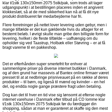
klar t/1stk 130x150mm 2075 5stk/pak, som trods alt tager
udgangspunkt i at bestillingen placeres inden et angivent
klokkeslæt, så at de med sikkerhed kan nå at få dit nye
produkt distribueret før medarbejderne har fri.
Flere forretninger på nettet lover levering uden gebyr, men i
mange tilfælde er det kun gældende hvis du aftager for et
bestemt beløb. I øvrigt skulle man gribe den billigste form for
levering, hvilket i de fleste tilfælde – uafhængig om du
opholder sig ved Taastrup, Holbæk eller Støvring – er at få
bragt varerne til en pakkeshop.
Det er efterhånden super smertefrit for enhver at
sammenligne priser på diverse internet butikker i Danmark,
og af den grund har massevis af Bantex online firmaer været
presset til at at nedbringe prisniveauet på en række af deres
produkter – til børn, og ligeså til mænd og kvinder – en hel
del, og endda nogle gange præstere fragt uden betaling.
Dog kan det til hver en tid vise sig lønsomt at efterse nogle
internet varehuse i Danmark efter tilbud på CD lomme klar
t/1stk 130x150mm 2075 5stk/pak før du færdiggør din
shopping, sådan at man er garanteret at skaffe sig den mest