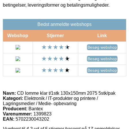
betingelser, leveringsformer og betalingsmuligheder.
Bedst anmeldte webshops
Webshop
Stjerner
Link
Besøg webshop
Besøg webshop
Besøg webshop
Navn:
CD lomme klar t/1stk 130x150mm 2075 5stk/pak
Kategori:
Elektronik / IT-produkter og printere /
Lagringsmedier / Medie- opbevaring
Producent:
Bantex
Varenummer:
1399823
EAN:
5702230043202
Vurderet til
4.2
ud af 5 stjerner baseret på
17
anmeldelser