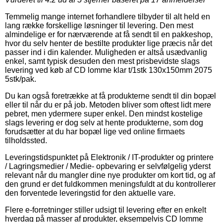
Temmelig mange internet forhandlere tilbyder til alt held en
lang række forskellige løsninger til levering. Den mest
almindelige er for nærværende at få sendt til en pakkeshop,
hvor du selv henter de bestilte produkter lige præcis når det
passer ind i din kalender. Muligheden er altså usædvanlig
enkel, samt typisk desuden den mest prisbevidste slags
levering ved køb af CD lomme klar t/1stk 130x150mm 2075
5stk/pak.
Du kan også foretrække at få produkterne sendt til din bopæl
eller til når du er på job. Metoden bliver som oftest lidt mere
pebret, men ydermere super enkel. Den mindst kostelige
slags levering er dog selv at hente produkterne, som dog
forudsætter at du har bopæl lige ved online firmaets
tilholdssted.
Leveringstidspunktet på Elektronik / IT-produkter og printere
/ Lagringsmedier / Medie- opbevaring er selvfølgelig yderst
relevant når du mangler dine nye produkter om kort tid, og af
den grund er det fuldkommen meningsfuldt at du kontrollerer
den forventede leveringstid for den aktuelle vare.
Flere e-forretninger stiller udsigt til levering efter en enkelt
hverdag på masser af produkter, eksempelvis CD lomme