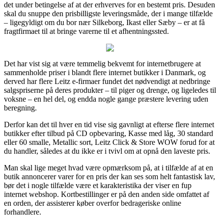
det under betingelse af at der erhverves for en bestemt pris. Desuden
skal du snuppe den prisbilligste leveringsmåde, der i mange tilfælde
– ligegyldigt om du bor nær Silkeborg, Ikast eller Sæby – er at få
fragtfirmaet til at bringe varerne til et afhentningssted.
Det har vist sig at være temmelig bekvemt for internetbrugere at
sammenholde priser i blandt flere internet butikker i Danmark, og
derved har flere Leitz e-firmaer fundet det nødvendigt at nedbringe
salgspriserne på deres produkter – til piger og drenge, og ligeledes til
voksne – en hel del, og endda nogle gange præstere levering uden
beregning.
Derfor kan det til hver en tid vise sig gavnligt at efterse flere internet
butikker efter tilbud på CD opbevaring, Kasse med låg, 30 standard
eller 60 smalle, Metallic sort, Leitz Click & Store WOW forud for at
du handler, således at du ikke er i tvivl om at opnå den laveste pris.
Man skal lige meget hvad være opmærksom på, at i tilfælde af at en
butik annoncerer varer for en pris der kan ses som helt fantastisk lav,
bør det i nogle tilfælde være et karakteristika der viser en fup
internet webshop. Kortbestillinger er på den anden side omfattet af
en orden, der assisterer køber overfor bedrageriske online
forhandlere.