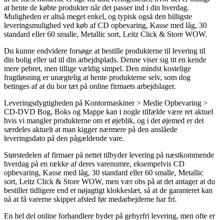
at hente de købte produkter når det passer ind i din hverdag.
Muligheden er altså meget enkel, og typisk også den billigste
leveringsmulighed ved køb af CD opbevaring, Kasse med låg, 30
standard eller 60 smalle, Metallic sort, Leitz Click & Store WOW.
Du kunne endvidere forsøge at bestille produkterne til levering til
din bolig eller ud til din arbejdsplads. Denne viser sig tit en kende
mere pebret, men tillige vældig simpel. Den mindst kostelige
fragtløsning er unægtelig at hente produkterne selv, som dog
betinges af at du bor tæt på online firmaets arbejdslager.
Leveringsdygtigheden på Kontormaskiner > Medie Opbevaring >
CD-DVD Bog, Boks og Mappe kan i nogle tilfælde være ret aktuel
hvis vi mangler produkterne om et øjeblik, og i det øjemed er det
særdeles aktuelt at man kigger nærmere på den anslåede
leveringsdato på den pågældende vare.
Størstedelen af firmaer på nettet tilbyder levering på næstkommende
hverdag på en række af deres varenumre, eksempelvis CD
opbevaring, Kasse med låg, 30 standard eller 60 smalle, Metallic
sort, Leitz Click & Store WOW, men vær obs på at det antager at du
bestiller tidligere end et nøjagtigt klokkeslæt, så at de garanteret kan
nå at få varerne skippet afsted før medarbejderne har fri.
En hel del online forhandlere byder på gebyrfri levering, men ofte er