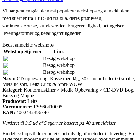
Vi har gennemgået de mest populære webshops og anmeldt dem
med stjerner fra 1 til 5 ud fra bl.a. deres prisniveau,
sortimentstørrelse, kundeservice, brugervenlighed, betingelser,
leveringsformer og betalingsmuligheder.
Bedst anmeldte webshops
Webshop
Stjerner
Link
Besøg webshop
Besøg webshop
Besøg webshop
Navn:
CD opbevaring, Kasse med låg, 30 standard eller 60 smalle,
Metallic sort, Leitz Click & Store WOW
Kategori:
Kontormaskiner > Medie Opbevaring > CD-DVD Bog,
Boks og Mappe
Producent:
Leitz
Varenummer:
ESS60410095
EAN:
4002432396740
Vurderet til
3.5
ud af 5 stjerner baseret på
40
anmeldelser
En del e-shops tildeler nu et stort udvalg af metoder til levering. En
af de mest moderne er lige nu udleveringssteder, hvor det er muligt