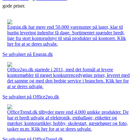
gode priser.
Engsig.dk har mere end 50.000 varenumre på lager, klar til
hurtig levering indenfor få dage. Sortimentet spænder bredt,
lige fra stort kontorudstyr til små produkter på kontoret. Klik
her for at se deres udvalg.
Se udvalget på Engsig.dk
Office2go.dk startede i 2011, med det formål at levere
kontormøbler til meget konkurrencedygtige priser, leveret med
det samme og med den bedste service i branchen. Klik her for
at se deres udvalg.
Se udvalget på Office2go.dk
OfficeTrend.dk tilbyder mere end 4.000 unikke produkter. De
har et bredt udvalg af elektronik, emballage, etiketter og
mærker, kontorartikler, hobby, skolestart, gæstebøger og foto,
tasker m.m. Klik her for at se deres udvalg.
Se udvalget på OfficeTrend.dk