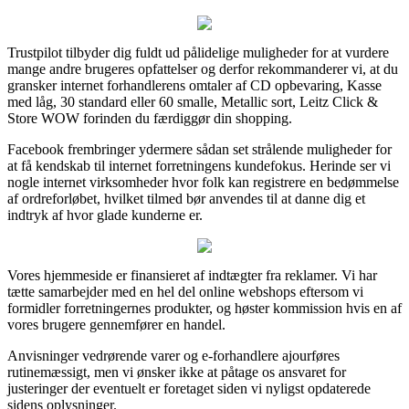
Trustpilot tilbyder dig fuldt ud pålidelige muligheder for at vurdere
mange andre brugeres opfattelser og derfor rekommanderer vi, at du
gransker internet forhandlerens omtaler af CD opbevaring, Kasse
med låg, 30 standard eller 60 smalle, Metallic sort, Leitz Click &
Store WOW forinden du færdiggør din shopping.
Facebook frembringer ydermere sådan set strålende muligheder for
at få kendskab til internet forretningens kundefokus. Herinde ser vi
nogle internet virksomheder hvor folk kan registrere en bedømmelse
af ordreforløbet, hvilket tilmed bør anvendes til at danne dig et
indtryk af hvor glade kunderne er.
Vores hjemmeside er finansieret af indtægter fra reklamer. Vi har
tætte samarbejder med en hel del online webshops eftersom vi
formidler forretningernes produkter, og høster kommission hvis en af
vores brugere gennemfører en handel.
Anvisninger vedrørende varer og e-forhandlere ajourføres
rutinemæssigt, men vi ønsker ikke at påtage os ansvaret for
justeringer der eventuelt er foretaget siden vi nyligst opdaterede
sidens oplysninger.