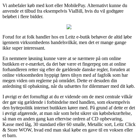
Vi anbefaler køb med kort eller MobilePay. Alternativt kunne du
anvende et tilbud fra eksempelvis ViaBill, hvis du vil godtgøre
beløbet i flere bidder.
Forud for at folk handler hos en Leitz e-butik behøver de altid løbe
igennem virksomhedens handelsvilkår, men det er mange gange
ikke super interessant.
En nemmere løsning kunne være at se nærmere på om online
butikken er e-mærket, da det bør være et fingerpeg om at online
forhandleren retter sig efter de gældende danske regler, foruden at
online virksomheden hyppigt føres tilsyn med af fagfolk som har
megen viden om reglerne på området. Dette er desuden din
anledning til opbakning, når du udsættes for dilemmaer med dit køb.
I øvrigt er det fornuftigt at du er vidende om de mest centrale vilkår
der gør sig gældende i forbindelse med handlen, som eksempelvis
den byttepolitik internet butikken kører med. På grund af dette er det
i øvrigt afgørende, at man når som helst sikrer sin købsbekræftelse,
så man en anden gang kan eftervise ordren af CD opbevaring,
Kasse med låg, 30 standard eller 60 smalle, Metallic sort, Leitz Click
& Store WOW, hvad end man skal købe en gave til en voksen eller
et barn.