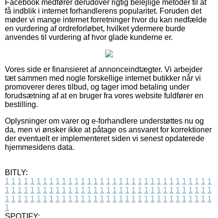
Facebook medfører derudover rigtig belejlige metoder til at
få indblik i internet forhandlerens popularitet. Foruden det
møder vi mange internet forretninger hvor du kan nedfælde
en vurdering af ordreforløbet, hvilket ydermere burde
anvendes til vurdering af hvor glade kunderne er.
Vores side er finansieret af annonceindtægter. Vi arbejder
tæt sammen med nogle forskellige internet butikker når vi
promoverer deres tilbud, og tager imod betaling under
forudsætning af at en bruger fra vores website fuldfører en
bestilling.
Oplysninger om varer og e-forhandlere understøttes nu og
da, men vi ønsker ikke at påtage os ansvaret for korrektioner
der eventuelt er implementeret siden vi senest opdaterede
hjemmesidens data.
BITLY:
1
1
1
1
1
1
1
1
1
1
1
1
1
1
1
1
1
1
1
1
1
1
1
1
1
1
1
1
1
1
1
1
1
1
1
1
1
1
1
1
1
1
1
1
1
1
1
1
1
1
1
1
1
1
1
1
1
1
1
1
1
1
1
1
1
1
1
1
1
1
1
1
1
1
1
1
1
1
1
1
1
1
1
1
1
1
1
1
1
1
1
1
1
1
1
1
1
1
1
1
SPOTIFY: