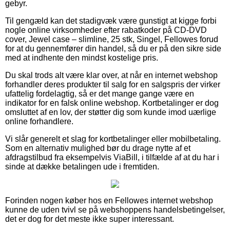
gebyr.
Til gengæld kan det stadigvæk være gunstigt at kigge forbi
nogle online virksomheder efter rabatkoder på CD-DVD
cover, Jewel case – slimline, 25 stk, Singel, Fellowes forud
for at du gennemfører din handel, så du er på den sikre side
med at indhente den mindst kostelige pris.
Du skal trods alt være klar over, at når en internet webshop
forhandler deres produkter til salg for en salgspris der virker
ufattelig fordelagtig, så er det mange gange være en
indikator for en falsk online webshop. Kortbetalinger er dog
omsluttet af en lov, der støtter dig som kunde imod uærlige
online forhandlere.
Vi slår generelt et slag for kortbetalinger eller mobilbetaling.
Som en alternativ mulighed bør du drage nytte af et
afdragstilbud fra eksempelvis ViaBill, i tilfælde af at du har i
sinde at dække betalingen ude i fremtiden.
Forinden nogen køber hos en Fellowes internet webshop
kunne de uden tvivl se på webshoppens handelsbetingelser,
det er dog for det meste ikke super interessant.