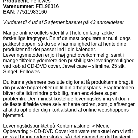
Producent:
Fellowes
Varenummer:
FEL98316
EAN:
77511983160
Vurderet til
4
ud af 5 stjerner baseret på
43
anmeldelser
Mange online outlets yder til alt held en lang række
forskellige fragttyper. En af de mest populære er nu til dags
pakkeshoppen, så du selv har mulighed for at hente dine
produkter når det passer ind i din kalender.
Leveringsmetoden er jo i høj grad overkommelig, samt i
mange tilfælde ydermere den prisbilligste leveringsmulighed
ved køb af CD-DVD cover, Jewel case – slimline, 25 stk,
Singel, Fellowes.
Du kunne ydermere beslutte dig for at få produkterne bragt til
din private bopæl eller ud til din arbejdsplads. Fragtmetoden
bliver ofte lidt mindre prisbillig, men endvidere super
problemfri. Den mindst kostelige leveringsløsning vil dog i
de fleste tilfælde være selv at hente ordren, som jo afhænger
af at du opholder dig i kort afstand af online webshoppens
hjemsted.
Leveringstidspunktet på Kontormaskiner > Medie
Opbevaring > CD-DVD Cover kan være ret aktuel om vi står
og skal bruge ordren straks, så i det øjemed er det bestemt