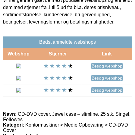
Vi har gennemgået de mest populære webshops og anmeldt
dem med stjerner fra 1 til 5 ud fra bl.a. deres prisniveau,
sortimentstørrelse, kundeservice, brugervenlighed,
betingelser, leveringsformer og betalingsmuligheder.
Bedst anmeldte webshops
Webshop
Stjerner
Link
Besøg webshop
Besøg webshop
Besøg webshop
Navn:
CD-DVD cover, Jewel case – slimline, 25 stk, Singel,
Fellowes
Kategori:
Kontormaskiner > Medie Opbevaring > CD-DVD
Cover