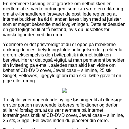
En nemmere løsning er at granske om netbutikken er
medlem af e-mærke ordningen, som kan være en erklæring
om at e-forhandleren forsvarer de opstillede regler, og at
internet butikken fra tid til anden føres tilsyn med af jurister
som er meget bekendte med lovgivningen. Dette er desuden
en god lejlighed til at få bistand, hvis du udsættes for
vanskeligheder med din ordre.
Ydermere er det prisværdigt at du er oppe på mærkerne
omkring de mest betydningsfulde betingelser der gælder for
ordren, eksempelvis den byttepolitik internet butikken
benytter. Her er det også vigtigt, at man permanent beholder
sin kvittering på e-mail, således man altid kan vidne om
købet af CD-DVD cover, Jewel case – slimline, 25 stk,
Singel, Fellowes, ligegyldigt om man skal købe gave til en
pige eller dreng.
Trustpilot yder nogenlunde nyttige løsninger til at eftersøge
en stor portion nuværende køberes reflektioner og derfor
stiller vi forslag om, at du ser nærmere på internet
forretningens kritik af CD-DVD cover, Jewel case – slimline,
25 stk, Singel, Fellowes inden du placerer din ordre.