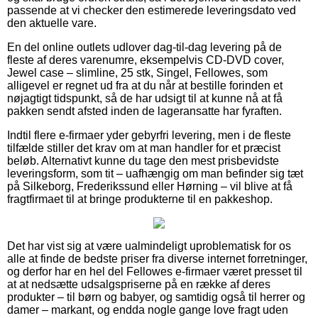
passende at vi checker den estimerede leveringsdato ved
den aktuelle vare.
En del online outlets udlover dag-til-dag levering på de
fleste af deres varenumre, eksempelvis CD-DVD cover,
Jewel case – slimline, 25 stk, Singel, Fellowes, som
alligevel er regnet ud fra at du når at bestille forinden et
nøjagtigt tidspunkt, så de har udsigt til at kunne nå at få
pakken sendt afsted inden de lageransatte har fyraften.
Indtil flere e-firmaer yder gebyrfri levering, men i de fleste
tilfælde stiller det krav om at man handler for et præcist
beløb. Alternativt kunne du tage den mest prisbevidste
leveringsform, som tit – uafhængig om man befinder sig tæt
på Silkeborg, Frederikssund eller Hørning – vil blive at få
fragtfirmaet til at bringe produkterne til en pakkeshop.
Det har vist sig at være ualmindeligt uproblematisk for os
alle at finde de bedste priser fra diverse internet forretninger,
og derfor har en hel del Fellowes e-firmaer været presset til
at at nedsætte udsalgspriserne på en række af deres
produkter – til børn og babyer, og samtidig også til herrer og
damer – markant, og endda nogle gange love fragt uden