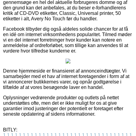
gennemsøge en hel del aktuelle forbrugeres domme og af
den grund kan det anbefales, at du beser e-forhandlerens
kritik af CD-DVD etiketter, Classic, Universal printer, 50
etiketter i alt, Avery No Touch før du handler.
Facebook tilbyder dig også aldeles solide chancer for at få
en idé om internet virksomhedens popularitet. Tilmed møder
vi en del internet forretninger hvor kunder kan notere en
anmeldelse af ordreforløbet, som tillige kan anvendes til at
vurdere hvor tilfredse kunderne er.
Denne hjemmeside er finansieret af annonceindtægter. Vi
samarbejder med et hav af internet foretagender i form af at
vi annoncerer butikkernes varer, og opnår godtgørelse i
tilfælde af at vores besøgende laver en handel.
Oplysninger vedrørende produkter og outlets på nettet
understøttes ofte, men det er ikke muligt for os at give
garantier imod justeringer der potentielt er foretaget efter
seneste opdatering af sidens informationer.
BITLY:
1
1
1
1
1
1
1
1
1
1
1
1
1
1
1
1
1
1
1
1
1
1
1
1
1
1
1
1
1
1
1
1
1