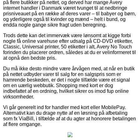
på flere butikker på nettet, og derved har mange Avery
internet handler i Danmark været tvunget til at nedbringe
prisniveauet på en række af deres varer – til babyer og børn,
og yderligere også til kvinder og mænd – helt i bund, og
endda nogle gange sikre fragt uden beregning.
Trods dette kan det immervæk være lønsomt at kigge forbi
nogle få online varehuse efter udsalg på CD-DVD etiketter,
Classic, Universal printer, 50 etiketter i alt, Avery No Touch
forinden du placerer ordren, således at du er velinformeret til
at opnå den bedste pris.
Du må ikke desto mindre være årvågen med, at når en butik
på nettet udbyder varer til salg for en salgspris som er
hamrende beskeden, er det i nogle tilfælde være et signal
om en uærlig webbutik. Shopping med kort er dog
indbefattet af en ordning, hvilket sikrer os imod fup online
virksomheder.
Vi går generelt ind for handler med kort eller MobilePay.
Alternativt kan du drage nytte af en løsning på afbetaling
som fx ViaBill, i tilfælde af at du agter at honorere betalingen
af flere omgange.