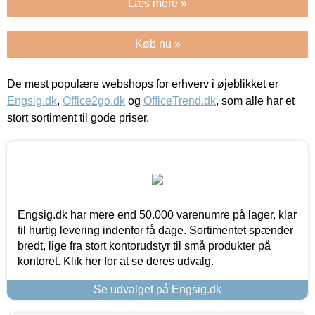
Læs mere »
Køb nu »
De mest populære webshops for erhverv i øjeblikket er
Engsig.dk
,
Office2go.dk
og
OfficeTrend.dk
, som alle har et
stort sortiment til gode priser.
Engsig.dk har mere end 50.000 varenumre på lager, klar
til hurtig levering indenfor få dage. Sortimentet spænder
bredt, lige fra stort kontorudstyr til små produkter på
kontoret. Klik her for at se deres udvalg.
Se udvalget på Engsig.dk