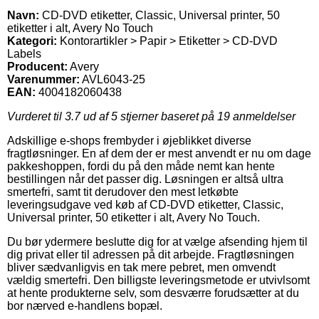
Navn:
CD-DVD etiketter, Classic, Universal printer, 50
etiketter i alt, Avery No Touch
Kategori:
Kontorartikler > Papir > Etiketter > CD-DVD
Labels
Producent:
Avery
Varenummer:
AVL6043-25
EAN:
4004182060438
Vurderet til
3.7
ud af 5 stjerner baseret på
19
anmeldelser
Adskillige e-shops frembyder i øjeblikket diverse
fragtløsninger. En af dem der er mest anvendt er nu om dage
pakkeshoppen, fordi du på den måde nemt kan hente
bestillingen når det passer dig. Løsningen er altså ultra
smertefri, samt tit derudover den mest letkøbte
leveringsudgave ved køb af CD-DVD etiketter, Classic,
Universal printer, 50 etiketter i alt, Avery No Touch.
Du bør ydermere beslutte dig for at vælge afsending hjem til
dig privat eller til adressen på dit arbejde. Fragtløsningen
bliver sædvanligvis en tak mere pebret, men omvendt
vældig smertefri. Den billigste leveringsmetode er utvivlsomt
at hente produkterne selv, som desværre forudsætter at du
bor nærved e-handlens bopæl.