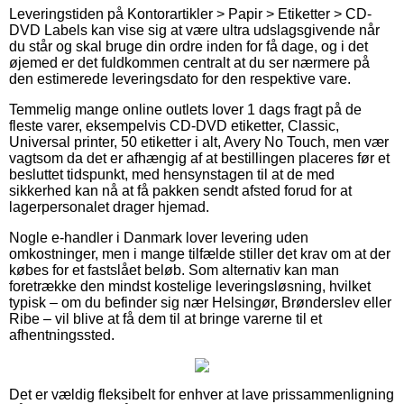
Leveringstiden på Kontorartikler > Papir > Etiketter > CD-
DVD Labels kan vise sig at være ultra udslagsgivende når
du står og skal bruge din ordre inden for få dage, og i det
øjemed er det fuldkommen centralt at du ser nærmere på
den estimerede leveringsdato for den respektive vare.
Temmelig mange online outlets lover 1 dags fragt på de
fleste varer, eksempelvis CD-DVD etiketter, Classic,
Universal printer, 50 etiketter i alt, Avery No Touch, men vær
vagtsom da det er afhængig af at bestillingen placeres før et
besluttet tidspunkt, med hensynstagen til at de med
sikkerhed kan nå at få pakken sendt afsted forud for at
lagerpersonalet drager hjemad.
Nogle e-handler i Danmark lover levering uden
omkostninger, men i mange tilfælde stiller det krav om at der
købes for et fastslået beløb. Som alternativ kan man
foretrække den mindst kostelige leveringsløsning, hvilket
typisk – om du befinder sig nær Helsingør, Brønderslev eller
Ribe – vil blive at få dem til at bringe varerne til et
afhentningssted.
Det er vældig fleksibelt for enhver at lave prissammenligning