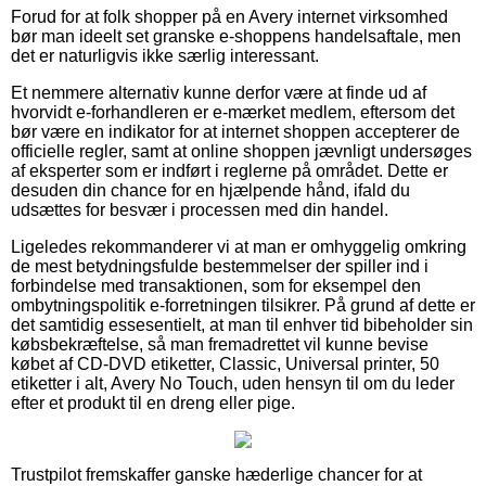
Forud for at folk shopper på en Avery internet virksomhed
bør man ideelt set granske e-shoppens handelsaftale, men
det er naturligvis ikke særlig interessant.
Et nemmere alternativ kunne derfor være at finde ud af
hvorvidt e-forhandleren er e-mærket medlem, eftersom det
bør være en indikator for at internet shoppen accepterer de
officielle regler, samt at online shoppen jævnligt undersøges
af eksperter som er indført i reglerne på området. Dette er
desuden din chance for en hjælpende hånd, ifald du
udsættes for besvær i processen med din handel.
Ligeledes rekommanderer vi at man er omhyggelig omkring
de mest betydningsfulde bestemmelser der spiller ind i
forbindelse med transaktionen, som for eksempel den
ombytningspolitik e-forretningen tilsikrer. På grund af dette er
det samtidig essesentielt, at man til enhver tid bibeholder sin
købsbekræftelse, så man fremadrettet vil kunne bevise
købet af CD-DVD etiketter, Classic, Universal printer, 50
etiketter i alt, Avery No Touch, uden hensyn til om du leder
efter et produkt til en dreng eller pige.
Trustpilot fremskaffer ganske hæderlige chancer for at