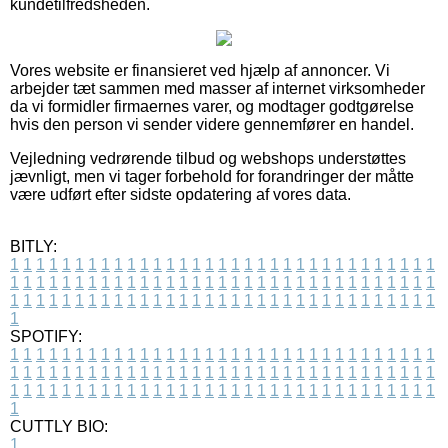
kundetilfredsheden.
Vores website er finansieret ved hjælp af annoncer. Vi
arbejder tæt sammen med masser af internet virksomheder
da vi formidler firmaernes varer, og modtager godtgørelse
hvis den person vi sender videre gennemfører en handel.
Vejledning vedrørende tilbud og webshops understøttes
jævnligt, men vi tager forbehold for forandringer der måtte
være udført efter sidste opdatering af vores data.
BITLY:
1
1
1
1
1
1
1
1
1
1
1
1
1
1
1
1
1
1
1
1
1
1
1
1
1
1
1
1
1
1
1
1
1
1
1
1
1
1
1
1
1
1
1
1
1
1
1
1
1
1
1
1
1
1
1
1
1
1
1
1
1
1
1
1
1
1
1
1
1
1
1
1
1
1
1
1
1
1
1
1
1
1
1
1
1
1
1
1
1
1
1
1
1
1
1
1
1
1
1
1
SPOTIFY:
1
1
1
1
1
1
1
1
1
1
1
1
1
1
1
1
1
1
1
1
1
1
1
1
1
1
1
1
1
1
1
1
1
1
1
1
1
1
1
1
1
1
1
1
1
1
1
1
1
1
1
1
1
1
1
1
1
1
1
1
1
1
1
1
1
1
1
1
1
1
1
1
1
1
1
1
1
1
1
1
1
1
1
1
1
1
1
1
1
1
1
1
1
1
1
1
1
1
1
1
CUTTLY BIO:
1