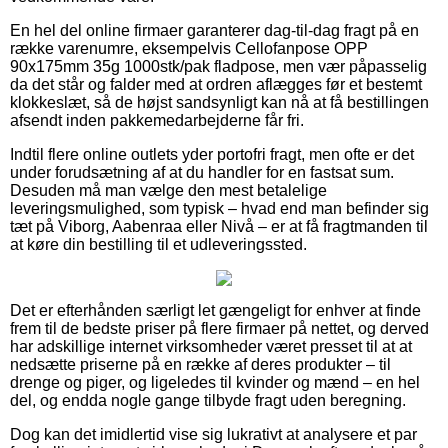
En hel del online firmaer garanterer dag-til-dag fragt på en
række varenumre, eksempelvis Cellofanpose OPP
90x175mm 35g 1000stk/pak fladpose, men vær påpasselig
da det står og falder med at ordren aflægges før et bestemt
klokkeslæt, så de højst sandsynligt kan nå at få bestillingen
afsendt inden pakkemedarbejderne får fri.
Indtil flere online outlets yder portofri fragt, men ofte er det
under forudsætning af at du handler for en fastsat sum.
Desuden må man vælge den mest betalelige
leveringsmulighed, som typisk – hvad end man befinder sig
tæt på Viborg, Aabenraa eller Nivå – er at få fragtmanden til
at køre din bestilling til et udleveringssted.
Det er efterhånden særligt let gængeligt for enhver at finde
frem til de bedste priser på flere firmaer på nettet, og derved
har adskillige internet virksomheder været presset til at at
nedsætte priserne på en række af deres produkter – til
drenge og piger, og ligeledes til kvinder og mænd – en hel
del, og endda nogle gange tilbyde fragt uden beregning.
Dog kan det imidlertid vise sig lukrativt at analysere et par