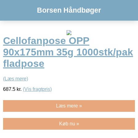
Borsen Håndbøger
Cellofanpose OPP
90x175mm 35g 1000stk/pak
fladpose
(Læs mere)
687.5
kr.
(Vis fragtpris)
Læs mere »
Køb nu »