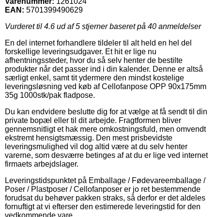
Varenummer:
1261024
EAN:
5701399490629
Vurderet til
4.6
ud af 5 stjerner baseret på
40
anmeldelser
En del internet forhandlere tildeler til alt held en hel del
forskellige leveringsudgaver. Et hit er lige nu
afhentningssteder, hvor du så selv henter de bestilte
produkter når det passer ind i din kalender. Denne er altså
særligt enkel, samt tit ydermere den mindst kostelige
leveringsløsning ved køb af Cellofanpose OPP 90x175mm
35g 1000stk/pak fladpose.
Du kan endvidere beslutte dig for at vælge at få sendt til din
private bopæl eller til dit arbejde. Fragtformen bliver
gennemsnitligt et hak mere omkostningsfuld, men omvendt
ekstremt hensigtsmæssig. Den mest prisbevidste
leveringsmulighed vil dog altid være at du selv henter
varerne, som desværre betinges af at du er lige ved internet
firmaets arbejdslager.
Leveringstidspunktet på Emballage / Fødevareemballage /
Poser / Plastposer / Cellofanposer er jo ret bestemmende
forudsat du behøver pakken straks, så derfor er det aldeles
fornuftigt at vi efterser den estimerede leveringstid for den
vedkommende vare.