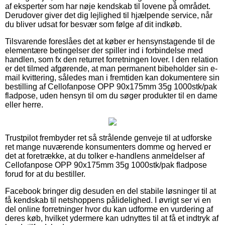
af eksperter som har nøje kendskab til lovene på området.
Derudover giver det dig lejlighed til hjælpende service, når
du bliver udsat for besvær som følge af dit indkøb.
Tilsvarende foreslåes det at køber er hensynstagende til de
elementære betingelser der spiller ind i forbindelse med
handlen, som fx den returret forretningen lover. I den relation
er det tilmed afgørende, at man permanent bibeholder sin e-
mail kvittering, således man i fremtiden kan dokumentere sin
bestilling af Cellofanpose OPP 90x175mm 35g 1000stk/pak
fladpose, uden hensyn til om du søger produkter til en dame
eller herre.
Trustpilot frembyder ret så strålende genveje til at udforske
ret mange nuværende konsumenters domme og herved er
det at foretrække, at du tolker e-handlens anmeldelser af
Cellofanpose OPP 90x175mm 35g 1000stk/pak fladpose
forud for at du bestiller.
Facebook bringer dig desuden en del stabile løsninger til at
få kendskab til netshoppens pålidelighed. I øvrigt ser vi en
del online forretninger hvor du kan udforme en vurdering af
deres køb, hvilket ydermere kan udnyttes til at få et indtryk af