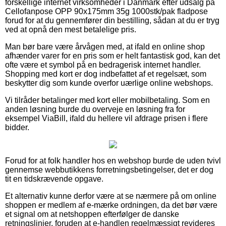
forskellige internet virksomheder i Danmark efter udsalg på
Cellofanpose OPP 90x175mm 35g 1000stk/pak fladpose
forud for at du gennemfører din bestilling, sådan at du er tryg
ved at opnå den mest betalelige pris.
Man bør bare være årvågen med, at ifald en online shop
afhænder varer for en pris som er helt fantastisk god, kan det
ofte være et symbol på en bedragerisk internet handler.
Shopping med kort er dog indbefattet af et regelsæt, som
beskytter dig som kunde overfor uærlige online webshops.
Vi tilråder betalinger med kort eller mobilbetaling. Som en
anden løsning burde du overveje en løsning fra for
eksempel ViaBill, ifald du hellere vil afdrage prisen i flere
bidder.
Forud for at folk handler hos en webshop burde de uden tvivl
gennemse webbutikkens forretningsbetingelser, det er dog
tit en tidskrævende opgave.
Et alternativ kunne derfor være at se nærmere på om online
shoppen er medlem af e-mærke ordningen, da det bør være
et signal om at netshoppen efterfølger de danske
retningslinjer, foruden at e-handlen regelmæssigt revideres