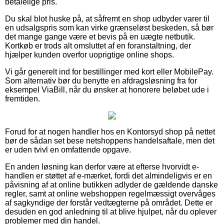
betalelige pris.
Du skal blot huske på, at såfremt en shop udbyder varer til
en udsalgspris som kan virke grænseløst beskeden, så bør
det mange gange være et bevis på en uægte netbutik.
Kortkøb er trods alt omsluttet af en foranstaltning, der
hjælper kunden overfor uoprigtige online shops.
Vi går generelt ind for bestillinger med kort eller MobilePay.
Som alternativ bør du benytte en afdragsløsning fra for
eksempel ViaBill, når du ønsker at honorere beløbet ude i
fremtiden.
Forud for at nogen handler hos en Kontorsyd shop på nettet
bør de sådan set bese netshoppens handelsaftale, men det
er uden tvivl en omfattende opgave.
En anden løsning kan derfor være at efterse hvorvidt e-
handlen er støttet af e-mærket, fordi det almindeligvis er en
påvisning af at online butikken adlyder de gældende danske
regler, samt at online webshoppen regelmæssigt overvåges
af sagkyndige der forstår vedtægterne på området. Dette er
desuden en god anledning til at blive hjulpet, når du oplever
problemer med din handel.