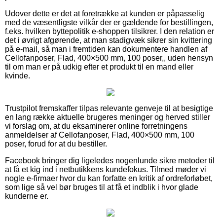
Udover dette er det at foretrække at kunden er påpasselig
med de væsentligste vilkår der er gældende for bestillingen,
f.eks. hvilken byttepolitik e-shoppen tilsikrer. I den relation er
det i øvrigt afgørende, at man stadigvæk sikrer sin kvittering
på e-mail, så man i fremtiden kan dokumentere handlen af
Cellofanposer, Flad, 400×500 mm, 100 poser,, uden hensyn
til om man er på udkig efter et produkt til en mand eller
kvinde.
Trustpilot fremskaffer tilpas relevante genveje til at besigtige
en lang række aktuelle brugeres meninger og herved stiller
vi forslag om, at du eksaminerer online forretningens
anmeldelser af Cellofanposer, Flad, 400×500 mm, 100
poser, forud for at du bestiller.
Facebook bringer dig ligeledes nogenlunde sikre metoder til
at få et kig ind i netbutikkens kundefokus. Tilmed møder vi
nogle e-firmaer hvor du kan forfatte en kritik af ordreforløbet,
som lige så vel bør bruges til at få et indblik i hvor glade
kunderne er.