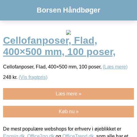
Borsen Håndbøger
Cellofanposer, Flad,
400×500 mm, 100 poser,
Cellofanposer, Flad, 400×500 mm, 100 poser,
(Læs mere)
248
kr.
(Vis fragtpris)
Læs mere »
Køb nu »
De mest populære webshops for erhverv i øjeblikket er
Engsig.dk
,
Office2go.dk
og
OfficeTrend.dk
, som alle har et