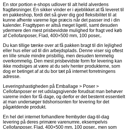
En stor portion e-shops udlover til alt held alverdens
fragtløsninger. En sikker vinder er i øjeblikket at få leveret til
en pakkeshop, fordi det så giver dig god fleksibilitet til at
kunne afhente varerne lige præcis når det passer ind i din
kalender. Fragttypen er altså meget ligetil, samt desuden
ydermere den mest prisbevidste mulighed for fragt ved køb
af Cellofanposer, Flad, 400×500 mm, 100 poser,.
Du kan tillige tænke over at få pakken bragt til din lejlighed
eller hus eller ud til din arbejdsplads. Denne viser sig oftest
en lille smule mindre prisbillig, men desuden temmelig
overkommelig. Den mest prisbevidste form for levering kan
ikke modsiges at være at du selv henter produkterne, som
dog er betinget af at du bor tæt på internet forretningens
adresse.
Leveringshastigheden på Emballage > Poser >
Cellofanposer er ret udslagsgivende forudsat man behøver
varerne inden for få dage, og derfor er det bestemt essentielt
at man undersøger tidshorisonten for levering for det
pågældende produkt.
En hel del internet forhandlere frembyder dag-til-dag
levering på deres primære varenumre, eksempelvis
Cellofanposer, Flad, 400×500 mm, 100 poser,, men som