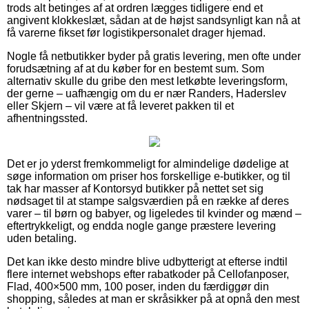
trods alt betinges af at ordren lægges tidligere end et
angivent klokkeslæt, sådan at de højst sandsynligt kan nå at
få varerne fikset før logistikpersonalet drager hjemad.
Nogle få netbutikker byder på gratis levering, men ofte under
forudsætning af at du køber for en bestemt sum. Som
alternativ skulle du gribe den mest letkøbte leveringsform,
der gerne – uafhængig om du er nær Randers, Haderslev
eller Skjern – vil være at få leveret pakken til et
afhentningssted.
Det er jo yderst fremkommeligt for almindelige dødelige at
søge information om priser hos forskellige e-butikker, og til
tak har masser af Kontorsyd butikker på nettet set sig
nødsaget til at stampe salgsværdien på en række af deres
varer – til børn og babyer, og ligeledes til kvinder og mænd –
eftertrykkeligt, og endda nogle gange præstere levering
uden betaling.
Det kan ikke desto mindre blive udbytterigt at efterse indtil
flere internet webshops efter rabatkoder på Cellofanposer,
Flad, 400×500 mm, 100 poser, inden du færdiggør din
shopping, således at man er skråsikker på at opnå den mest