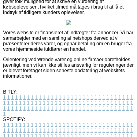
giver folk mulighed for at skrive en vurdering af
købsoplevelsen, hvilket tilmed må tages i brug til at få et
indtryk af tidligere kunders oplevelser.
Vores website er finansieret af indtægter fra annoncer. Vi har
samarbejder med en samling af netshops derved at vi
præsenterer deres varer, og opnår betaling om en bruger fra
vores hjemmeside fuldfører en handel.
Orientering vedrørende varer og online firmaer opretholdes
jævnligt, men vi kan ikke stilles ansvarlig for reguleringer der
er blevet foretaget siden seneste opdatering af websitets
informationer.
BITLY:
1
1
1
1
1
1
1
1
1
1
1
1
1
1
1
1
1
1
1
1
1
1
1
1
1
1
1
1
1
1
1
1
1
1
1
1
1
1
1
1
1
1
1
1
1
1
1
1
1
1
1
1
1
1
1
1
1
1
1
1
1
1
1
1
1
1
1
1
1
1
1
1
1
1
1
1
1
1
1
1
1
1
1
1
1
1
1
1
1
1
1
1
1
1
1
1
1
1
1
1
SPOTIFY:
1
1
1
1
1
1
1
1
1
1
1
1
1
1
1
1
1
1
1
1
1
1
1
1
1
1
1
1
1
1
1
1
1
1
1
1
1
1
1
1
1
1
1
1
1
1
1
1
1
1
1
1
1
1
1
1
1
1
1
1
1
1
1
1
1
1
1
1
1
1
1
1
1
1
1
1
1
1
1
1
1
1
1
1
1
1
1
1
1
1
1
1
1
1
1
1
1
1
1