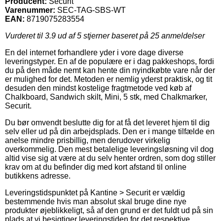
Producent:
Securit
Varenummer:
SEC-TAG-SBS-WT
EAN:
8719075283554
Vurderet til
3.9
ud af 5 stjerner baseret på
25
anmeldelser
En del internet forhandlere yder i vore dage diverse
leveringstyper. En af de populære er i dag pakkeshops, fordi
du på den måde nemt kan hente din nyindkøbte vare når der
er mulighed for det. Metoden er nemlig yderst praktisk, og tit
desuden den mindst kostelige fragtmetode ved køb af
Chalkboard, Sandwich skilt, Mini, 5 stk, med Chalkmarker,
Securit.
Du bør omvendt beslutte dig for at få det leveret hjem til dig
selv eller ud på din arbejdsplads. Den er i mange tilfælde en
anelse mindre prisbillig, men derudover virkelig
overkommelig. Den mest betalelige leveringsløsning vil dog
altid vise sig at være at du selv henter ordren, som dog stiller
krav om at du befinder dig med kort afstand til online
butikkens adresse.
Leveringstidspunktet på Kantine > Securit er vældig
bestemmende hvis man absolut skal bruge dine nye
produkter øjeblikkeligt, så af den grund er det fuldt ud på sin
plads at vi besigtiger leveringstiden for det respektive