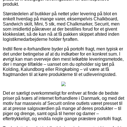
produkt.
Størstedelen af butikker på nettet yder levering på blot en
enkelt hverdag på mange varer, eksempelvis Chalkboard,
Sandwich skilt, Mini, 5 stk, med Chalkmarker, Securit, men
som imidlertid påkræver at der bestilles forud for et givent
klokkeslæt, så de kan nå at få pakken skippet afsted inden
logistikmedarbejderne holder fyraften.
Indtil flere e-forhandlere byder på portofri fragt, men typisk er
det under betingelse af at du indkøber for en konkret sum. I
øvrigt kan man overveje den mest letkøbte leveringsmetode,
der i mange tilfælde – uanset om du opholder sig tæt på
Kolding, Kalundborg eller Ringkøbing – vil være at få
fragtmanden til at køre produkterne til et udleveringssted.
Det er særligt overkommeligt for enhver at finde de bedste
priser på tværs af internet forhandlere i Danmark, og med det
motiv har massevis af Securit online outlets været presset til
at at presse salgsværdien på mange af deres produkter – til
piger og drenge, samt også til herrer og damer –
eftertrykkeligt, og endda nogle gange præstere portofri fragt.