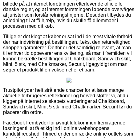
billede på at internet forretningen efterlever de officielle
danske regler, og at internet forretningen løbende overvåges
af jurister som forstår retningslinjerne. Desuden tilbydes du
anledning til at få hjælp, hvis du skulle få dilemmaer i
processen med dit køb.
Tillige er det klogt at køber er sat ind i de mest vitale forhold
der har indvirkning på bestillingen, f.eks. den returrettighed
shoppen garanterer. Derfor er det samtidig relevant, at man
til enhver tid opbevarer ens kvittering, så man i fremtiden vil
kunne bekræfte bestillingen af Chalkboard, Sandwich skilt,
Mini, 5 stk, med Chalkmarker, Securit, ligegyldigt om man
søger et produkt til en voksen eller et barn.
Trustpilot yder helt strålende chancer for at læse mange
aktuelle forbrugeres reflektioner og herved støtter vi, at du
kigger på internet selskabets vurderinger af Chalkboard,
Sandwich skilt, Mini, 5 stk, med Chalkmarker, Securit før du
placerer din ordre.
Facebook frembyder for øvrigt fuldkommen fremragende
løsninger til at få et kig ind i online webshoppens
kundetilfredshed. Tilmed er der en række online outlets som