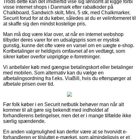
Trods dette kan det imidlertid vise sig lønsomt at kigge forbi
visse internet shops i Danmark efter rabatkoder på
Chalkboard, Sandwich skilt, Mini, 5 stk, med Chalkmarker,
Securit forud for at du køber, således at du er velinformeret til
at skaffe sig den mindst kostelige pris.
Man må dog være klar over, at når en internet webshop
tilbyder deres varer for en udsalgspris som er mystisk
gunstig, kunne det ofte være en varsel om en uægte e-shop.
Kortbetalinger er heldigvis omfavnet af en vedtægt, som
sikrer køber overfor uoprigtige e-forretninger.
Vi anbefaler køb med gængse betalingskort eller betalinger
med mobilen. Som alternativ kan du vælge en
afbetalingsordning fra f.eks. ViaBill, hvis du efterspørger at
afbetale prisen over tid.
Før folk køber i en Securit netbutik behøver man når alt
kommer til alt gøre sig bekendt med indholdet af
forhandlerens betingelser, men det er i mange tilfælde ikke
særlig spændende.
En anden valgmulighed kan derfor være at se hvorvidt e-
forhandleren er tilsluttet e-mærket, som almindeligvis er et