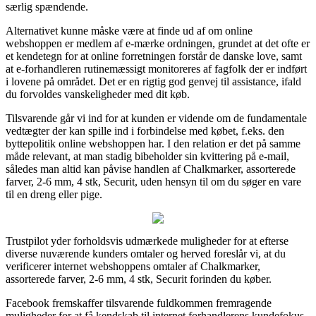
særlig spændende.
Alternativet kunne måske være at finde ud af om online
webshoppen er medlem af e-mærke ordningen, grundet at det ofte er
et kendetegn for at online forretningen forstår de danske love, samt
at e-forhandleren rutinemæssigt monitoreres af fagfolk der er indført
i lovene på området. Det er en rigtig god genvej til assistance, ifald
du forvoldes vanskeligheder med dit køb.
Tilsvarende går vi ind for at kunden er vidende om de fundamentale
vedtægter der kan spille ind i forbindelse med købet, f.eks. den
byttepolitik online webshoppen har. I den relation er det på samme
måde relevant, at man stadig bibeholder sin kvittering på e-mail,
således man altid kan påvise handlen af Chalkmarker, assorterede
farver, 2-6 mm, 4 stk, Securit, uden hensyn til om du søger en vare
til en dreng eller pige.
Trustpilot yder forholdsvis udmærkede muligheder for at efterse
diverse nuværende kunders omtaler og herved foreslår vi, at du
verificerer internet webshoppens omtaler af Chalkmarker,
assorterede farver, 2-6 mm, 4 stk, Securit forinden du køber.
Facebook fremskaffer tilsvarende fuldkommen fremragende
muligheder for at få kendskab til internet forhandlerens kundefokus.