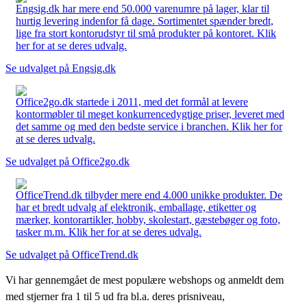
Engsig.dk har mere end 50.000 varenumre på lager, klar til
hurtig levering indenfor få dage. Sortimentet spænder bredt,
lige fra stort kontorudstyr til små produkter på kontoret. Klik
her for at se deres udvalg.
Se udvalget på Engsig.dk
Office2go.dk startede i 2011, med det formål at levere
kontormøbler til meget konkurrencedygtige priser, leveret med
det samme og med den bedste service i branchen. Klik her for
at se deres udvalg.
Se udvalget på Office2go.dk
OfficeTrend.dk tilbyder mere end 4.000 unikke produkter. De
har et bredt udvalg af elektronik, emballage, etiketter og
mærker, kontorartikler, hobby, skolestart, gæstebøger og foto,
tasker m.m. Klik her for at se deres udvalg.
Se udvalget på OfficeTrend.dk
Vi har gennemgået de mest populære webshops og anmeldt dem
med stjerner fra 1 til 5 ud fra bl.a. deres prisniveau,