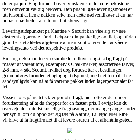
du er på job. Fragtformen bliver typisk en smule mere bekostelig,
men omvendt vældig bekvem. Den prisbilligste leveringsmodel er
utvivlsomt at hente pakken selv, men dette nødvendiggør at du har
bopæl i nærheden af internet butikkens lager.
Leveringstidspunktet på Kantine > Securit kan vise sig at være
ekstremt afgørende når du behøver din pakke lige om lidt, og af den
grund er det aldeles afgørende at man kontrollerer den anslåede
leveringsdato ved det respektive produkt.
En lang række online virksomheder udlover dag-til-dag fragt på
masser af varenumre, eksempelvis Chalkmarker, assorterede farver,
2-6 mm, 4 stk, Securit, hvilket dog forudsætter at bestillingen
gennemføres forinden et nøjagtigt tidspunkt, med det formål at de
sandsynligvis kan nå at få varerne pakket inden lagerpersonalet får
fri.
Visse shops på nettet sikrer portofri fragt, men ofte er det under
forudsætning af at du shopper for en fastsat pris. I øvrigt kan du
overveje den mindst kostelige fragtløsning, der mange gange – uden
hensyn til om du opholder sig tæt på Aarhus, Lillerød eller Ribe –
vil blive at få fragtfirmaet til at levere ordren til et afhentningssted.