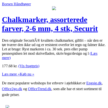
Borsen Håndbøger
Chalkmarker, assorterede
farver, 2-6 mm, 4 stk, Securit
Den originale SecuritÂ® kvalitets chalkmarker, giftfri – når den er
tør tværer den ikke ud og er resistent overfor let regn og falmer ikke.
Let at bruge: Ryst markeren i ca. 30 sek. pres eller pump
pennespidsen let mod skrivefladen, skriv/tegn/design og l
(Læs
mere)
177.68
kr.
(Vis fragtpris)
Læs mere »
Køb nu »
De mest populære webshops for erhverv i øjeblikket er
Engsig.dk
,
Office2go.dk
og
OfficeTrend.dk
, som alle har et stort sortiment til
gode priser.