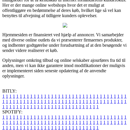
Her er der mange online webshops hvor det er muligt at
offentliggøre en bedømmelse af deres køb, hvilket lige så vel kan
benyttes til afvejning af tidligere kunders oplevelser.
Hjemmesiden er finansieret ved hjælp af annoncer. Vi samarbejder
med diverse online outlets da vi præsenterer firmaernes produkter,
og indhenter godtgørelse under forudsætning af at den besøgende vi
sender videre realiserer et køb.
Oplysninger omkring tilbud og online selskaber ajourføres fra tid til
anden, men vi kan ikke garantere imod modifikationer der muligvis
er implementeret siden seneste opdatering af de anvendte
oplysninger.
BITLY:
1
1
1
1
1
1
1
1
1
1
1
1
1
1
1
1
1
1
1
1
1
1
1
1
1
1
1
1
1
1
1
1
1
1
1
1
1
1
1
1
1
1
1
1
1
1
1
1
1
1
1
1
1
1
1
1
1
1
1
1
1
1
1
1
1
1
1
1
1
1
1
1
1
1
1
1
1
1
1
1
1
1
1
1
1
1
1
1
1
1
1
1
1
1
1
1
1
1
1
1
SPOTIFY:
1
1
1
1
1
1
1
1
1
1
1
1
1
1
1
1
1
1
1
1
1
1
1
1
1
1
1
1
1
1
1
1
1
1
1
1
1
1
1
1
1
1
1
1
1
1
1
1
1
1
1
1
1
1
1
1
1
1
1
1
1
1
1
1
1
1
1
1
1
1
1
1
1
1
1
1
1
1
1
1
1
1
1
1
1
1
1
1
1
1
1
1
1
1
1
1
1
1
1
1