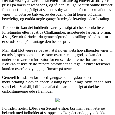
Det har vist sig at være ret smertefrit for alle og enhver at analysere
priser på tværs af webshops, og så har utallige Securit online firmaer
fundet det uundgåeligt at stampe salgsværdien på en række af deres
varer – til børn og babyer, og desuden også til herrer og damer –
betydeligt, og endda nogle gange frembyde levering uden betaling.
Trods dette kan det imidlertid være gunstigt at checke enkelte e-
forretninger efter rabat på Chalkmarker, assorterede farver, 2-6 mm,
4 stk, Securit forinden du gennemfører din bestilling, således at man
er skudsikker på at antage den bedste pris.
Man skal blot være så påvagt, at ifald en webshop afhænder varer til
en udsalgspris som kan ses som overordentlig god, så kan det
undertiden være en indikator for en svindel internet forhandler.
Kortkøb er ikke desto mindre omfattet af en regel, hvilket forsvarer
kunden overfor snydagtige firmaer på nettet.
Generelt foreslår vi køb med gængse betalingskort eller
mobilbetaling. Som en anden løsning bør du drage nytte af et tilbud
som f.eks. ViaBill, i tilfælde af at du har til hensigt at dække
omkostningerne ude i fremtiden.
Forinden nogen køber i en Securit e-shop bør man reelt gøre sig
bekendt med indholdet af shoppens vilkår, det er dog typisk ikke