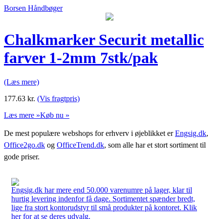
Borsen Håndbøger
Chalkmarker Securit metallic
farver 1-2mm 7stk/pak
(Læs mere)
177.63
kr.
(Vis fragtpris)
Læs mere »
Køb nu »
De mest populære webshops for erhverv i øjeblikket er
Engsig.dk
,
Office2go.dk
og
OfficeTrend.dk
, som alle har et stort sortiment til
gode priser.
Engsig.dk har mere end 50.000 varenumre på lager, klar til
hurtig levering indenfor få dage. Sortimentet spænder bredt,
lige fra stort kontorudstyr til små produkter på kontoret. Klik
her for at se deres udvalg.