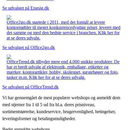
Se udvalget på Engsig.dk
Office2go.dk startede i 2011, med det formål at levere
kontormøbler til meget konkurrencedygtige priser, leveret med
det samme og med den bedste service i branchen. Klik her for
at se deres udvalg.
Se udvalget på Office2go.dk
OfficeTrend.dk tilbyder mere end 4.000 unikke produkter. De
har et bredt udvalg af elektronik, emballage, etiketter og
mærker, kontorartikler, hobby, skolestart, gæstebøger og foto,
tasker m.m. Klik her for at se deres udvalg.
Se udvalget på OfficeTrend.dk
Vi har gennemgået de mest populære webshops og anmeldt dem
med stjerner fra 1 til 5 ud fra bl.a. deres prisniveau,
sortimentstørrelse, kundeservice, brugervenlighed, betingelser,
leveringsformer og betalingsmuligheder.
Bedst anmeldte webshops