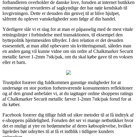
forhandleren overholder de danske love, foruden at internet butikken
rutinemæssigt revurderes af sagkyndige der har nøje kendskab til
lovgivningen. Dette er desuden din genvej til at blive hjulpet,
såfremt du oplever vanskeligheder som følge af din handel.
Yderligere slår vi et slag for at man er påpasselig med de mest vitale
retningslinjer i forbindelse med transaktionen, til eksempel den
byttepolitik hjemmesiden tilbyder. I den relation er det desuden
essesentielt, at man altid opbevarer sin kvitteringsmail, således man
en anden gang vil kunne vidne om sin ordre af Chalkmarker Securit
metallic farver 1-2mm 7stk/pak, om du skal købe gave til en voksen
eller et barn.
Trustpilot forærer dig fuldkommen gunstige muligheder for at
undersøge en stor portion forhenværende konsumenters reflektioner
og af den grund anbefaler vi, at du iagttager online shoppens ratings
af Chalkmarker Securit metallic farver 1-2mm 7stk/pak forud for at
du køber.
Facebook forærer dig tillige fuldt ud sikre metoder til at få indtryk af
e-shoppens pålidelighed. Foruden det ser vi mange netbutikker hvor
det er muligt at ytre en bedømmelse af deres købsoplevelse, hvilket
ligeledes bør udnyttes til at få et indblik i tidligere kunders
oplevelser.