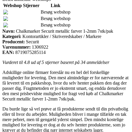
Webshop
Stjerner
Link
Besøg webshop
Besøg webshop
Besøg webshop
Navn:
Chalkmarker Securit metallic farver 1-2mm 7stk/pak
Kategori:
Kontorartikler / Skriveredskaber / Markere
Producent:
Securit
Varenummer:
1306922
EAN:
8719075285114
Vurderet til
4.8
ud af 5 stjerner baseret på
34
anmeldelser
Adskillige online firmaer foreslår nu en hel del forskellige
muligheder for levering. Den mest almindelige er for nærværende at
få leveret til en pakkeshop, hvor du selv henter pakken den dag der
passer dig. Fragtmetoden er jo ekstremt smart, og endda derudover
den mest prisbevidste mulighed for fragt ved køb af Chalkmarker
Securit metallic farver 1-2mm 7stk/pak.
Du burde lige så vel prøve at få produkterne sendt til din privatbolig
eller til hvor du arbejder. Muligheden bliver i mange tilfælde en tak
mere pebret, men til gengæld yderst simpel. Den mindst kostelige
mulighed for levering er dog at du selv henter produkterne, som jo
kræver at du befinder dig nær internet selskabets lager.