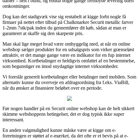
damer – helt i bund, og endda nogle gange frembyde levering uden
omkostninger.
Dog kan det stadigvæk vise sig rentabelt at kigge forbi nogle få
firmaer på nettet efter tilbud på Chalkmarker Securit metallic farver
1-2mm 7stk/pak inden du gennemfører dit køb, sådan at man er
garanteret at skaffe sig den skarpeste pris.
Man skal lige meget hvad være omhyggelig med, at når en online
webshop sælger produkter for en udsalgspris som virker grænseløst
attraktiv, er det mange gange være en indikator for en fup internet
virksomhed. Kortbetalinger er heldigvis omfattet af en bestemmelse,
som begunstiger en imod snydagtige internet virksomheder.
Vi foreslår generelt kortbetalinger eller betalinger med mobilen. Som
alternativ kunne du overveje en afdragsordning fra f.eks. ViaBill,
når du ønsker at finansiere beløbet over en periode.
Før nogen handler på en Securit online webshop kan de helt sikkert
skimme webshoppens betingelser, det er dog typisk ikke super
interessant.
En anden valgmulighed kunne måske være at kigge om e-
forretningen er støttet af e-mærket, da det ofte er et bevis på at e-