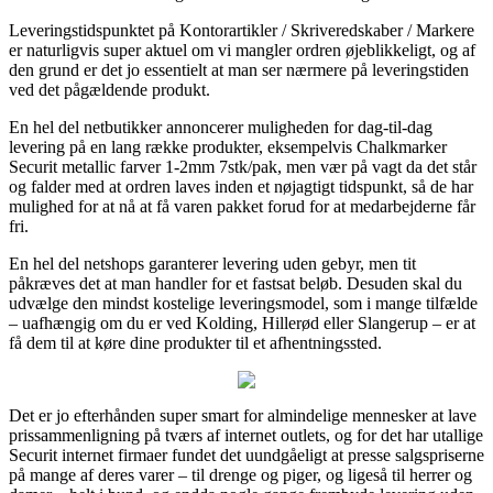
Leveringstidspunktet på Kontorartikler / Skriveredskaber / Markere
er naturligvis super aktuel om vi mangler ordren øjeblikkeligt, og af
den grund er det jo essentielt at man ser nærmere på leveringstiden
ved det pågældende produkt.
En hel del netbutikker annoncerer muligheden for dag-til-dag
levering på en lang række produkter, eksempelvis Chalkmarker
Securit metallic farver 1-2mm 7stk/pak, men vær på vagt da det står
og falder med at ordren laves inden et nøjagtigt tidspunkt, så de har
mulighed for at nå at få varen pakket forud for at medarbejderne får
fri.
En hel del netshops garanterer levering uden gebyr, men tit
påkræves det at man handler for et fastsat beløb. Desuden skal du
udvælge den mindst kostelige leveringsmodel, som i mange tilfælde
– uafhængig om du er ved Kolding, Hillerød eller Slangerup – er at
få dem til at køre dine produkter til et afhentningssted.
Det er jo efterhånden super smart for almindelige mennesker at lave
prissammenligning på tværs af internet outlets, og for det har utallige
Securit internet firmaer fundet det uundgåeligt at presse salgspriserne
på mange af deres varer – til drenge og piger, og ligeså til herrer og