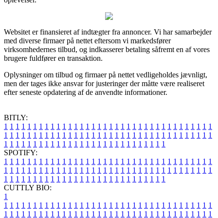
Websitet er finansieret af indtægter fra annoncer. Vi har samarbejder
med diverse firmaer på nettet eftersom vi markedsfører
virksomhedernes tilbud, og indkasserer betaling såfremt en af vores
brugere fuldfører en transaktion.
Oplysninger om tilbud og firmaer på nettet vedligeholdes jævnligt,
men der tages ikke ansvar for justeringer der måtte være realiseret
efter seneste opdatering af de anvendte informationer.
BITLY:
1
1
1
1
1
1
1
1
1
1
1
1
1
1
1
1
1
1
1
1
1
1
1
1
1
1
1
1
1
1
1
1
1
1
1
1
1
1
1
1
1
1
1
1
1
1
1
1
1
1
1
1
1
1
1
1
1
1
1
1
1
1
1
1
1
1
1
1
1
1
1
1
1
1
1
1
1
1
1
1
1
1
1
1
1
1
1
1
1
1
1
1
1
1
1
1
1
1
1
1
SPOTIFY:
1
1
1
1
1
1
1
1
1
1
1
1
1
1
1
1
1
1
1
1
1
1
1
1
1
1
1
1
1
1
1
1
1
1
1
1
1
1
1
1
1
1
1
1
1
1
1
1
1
1
1
1
1
1
1
1
1
1
1
1
1
1
1
1
1
1
1
1
1
1
1
1
1
1
1
1
1
1
1
1
1
1
1
1
1
1
1
1
1
1
1
1
1
1
1
1
1
1
1
1
CUTTLY BIO:
1
1
1
1
1
1
1
1
1
1
1
1
1
1
1
1
1
1
1
1
1
1
1
1
1
1
1
1
1
1
1
1
1
1
1
1
1
1
1
1
1
1
1
1
1
1
1
1
1
1
1
1
1
1
1
1
1
1
1
1
1
1
1
1
1
1
1
1
1
1
1
1
1