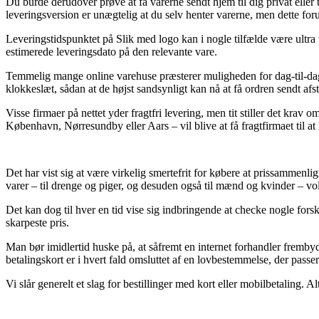
Du burde derudover prøve at få varerne sendt hjem til dig privat eller
leveringsversion er unægtelig at du selv henter varerne, men dette for
Leveringstidspunktet på Slik med logo kan i nogle tilfælde være ultra ud
estimerede leveringsdato på den relevante vare.
Temmelig mange online varehuse præsterer muligheden for dag-til-dag
klokkeslæt, sådan at de højst sandsynligt kan nå at få ordren sendt af
Visse firmaer på nettet yder fragtfri levering, men tit stiller det kra
København, Nørresundby eller Aars – vil blive at få fragtfirmaet til at 
Det har vist sig at være virkelig smertefrit for købere at prissammenl
varer – til drenge og piger, og desuden også til mænd og kvinder – v
Det kan dog til hver en tid vise sig indbringende at checke nogle fors
skarpeste pris.
Man bør imidlertid huske på, at såfremt en internet forhandler frembyd
betalingskort er i hvert fald omsluttet af en lovbestemmelse, der pass
Vi slår generelt et slag for bestillinger med kort eller mobilbetaling. 