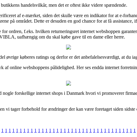
l butikkens handelsvilkår, men det er oftest ikke videre spændende.
iceret af e-mærket, siden det skulle være en indikator for at e-forhand
rene på området. Dette er desuden en god chance for at få assistance, i
e for ordren, f.eks. hvilken returneringsret internet webshoppen garante
 VIBLA, uafhængig om du skal købe gave til en dame eller herre.
hel del øvrige køberes ratings og derfor er det anbefalelsesværdigt, at d
ryk af online webshoppens pålidelighed. Her ses endda internet forretn
nogle forskellige internet shops i Danmark hvori vi promoverer firmaer
n vi tager forbehold for ændringer der kan være foretaget siden sidste o
1
1
1
1
1
1
1
1
1
1
1
1
1
1
1
1
1
1
1
1
1
1
1
1
1
1
1
1
1
1
1
1
1
1
1
1
1