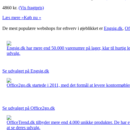
4860
kr.
(Vis fragtpris)
Læs mere »
Køb nu »
De mest populære webshops for erhverv i øjeblikket er
Engsig.dk
,
Of
Engsig.dk har mere end 50.000 varenumre på lager, klar til hurtig lev
udvalg.
Se udvalget på Engsig.dk
Office2go.dk startede i 2011, med det formål at levere kontormøbler
Se udvalget på Office2go.dk
OfficeTrend.dk tilbyder mere end 4.000 unikke produkter. De har et 
at se deres udvalg.