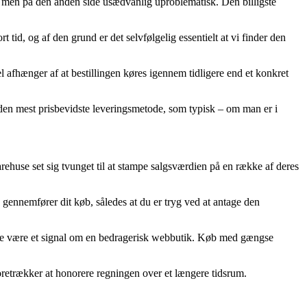
et, men på den anden side usædvanlig uproblematisk. Den billigste
 tid, og af den grund er det selvfølgelig essentielt at vi finder den
fhænger af at bestillingen køres igennem tidligere end et konkret
ibe den mest prisbevidste leveringsmetode, som typisk – om man er i
arehuse set sig tvunget til at stampe salgsværdien på en række af deres
 gennemfører dit køb, således at du er tryg ved at antage den
lfælde være et signal om en bedragerisk webbutik. Køb med gængse
u foretrækker at honorere regningen over et længere tidsrum.