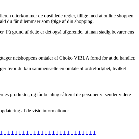
leren efterkommer de opstillede regler, tillige med at online shoppen
fald du får dilemmaer som følge af din shopping.
rer. På grund af dette er det også afgørende, at man stadig bevarer ens
u iagttager netshoppens omtaler af Choko VIBLA forud for at du handler.
inger hvor du kan sammensætte en omtale af ordreforløbet, hvilket
nes produkter, og får betaling såfremt de personer vi sender videre
pdatering af de viste informationer.
1
1
1
1
1
1
1
1
1
1
1
1
1
1
1
1
1
1
1
1
1
1
1
1
1
1