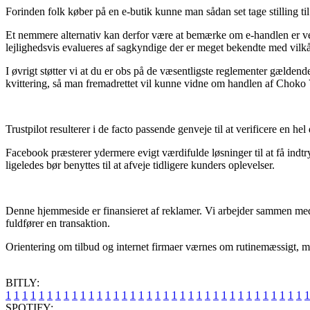
Forinden folk køber på en e-butik kunne man sådan set tage stilling ti
Et nemmere alternativ kan derfor være at bemærke om e-handlen er verif
lejlighedsvis evalueres af sagkyndige der er meget bekendte med vilkå
I øvrigt støtter vi at du er obs på de væsentligste reglementer gældend
kvittering, så man fremadrettet vil kunne vidne om handlen af Choko
Trustpilot resulterer i de facto passende genveje til at verificere en 
Facebook præsterer ydermere evigt værdifulde løsninger til at få indt
ligeledes bør benyttes til at afveje tidligere kunders oplevelser.
Denne hjemmeside er finansieret af reklamer. Vi arbejder sammen med 
fuldfører en transaktion.
Orientering om tilbud og internet firmaer værnes om rutinemæssigt, me
BITLY:
1
1
1
1
1
1
1
1
1
1
1
1
1
1
1
1
1
1
1
1
1
1
1
1
1
1
1
1
1
1
1
1
1
1
1
1
1
SPOTIFY: