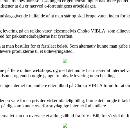
 til dit arbejdes adresse. Løsningen er gennemsnitligt et hak mere pebr
udsætter at du er nærved e-forretningens arbejdslager.
slagsgivende i tilfælde af at man står og skal bruge varen inden for kort
 levering på en række varer, eksempelvis Choko VIBLA, som alligevel a
sted før pakkemedarbejderne har fyraften.
v om at man bestiller for et fastslået beløb. Som alternativ kunne man gr
levere produkterne til et udleveringssted.
igne på flere online webshops, og med det motiv har masser af internet v
oldsomt, og endda nogle gange frembyde levering uden betaling.
kellige internet forhandlere efter tilbud på Choko VIBLA forud for at du
er en vare for en pris der virker ufattelig billig, burde det i nogle ti
er på dig som kunde overfor snydagtige internet forhandlere.
Alternativt kan du overveje et afdragstilbud fra fx ViaBill, for så vidt d