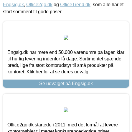
Engsig.dk
,
Office2go.dk
og
OfficeTrend.dk
, som alle har et
stort sortiment til gode priser.
Engsig.dk har mere end 50.000 varenumre på lager, klar
til hurtig levering indenfor få dage. Sortimentet spænder
bredt, lige fra stort kontorudstyr til små produkter på
kontoret. Klik her for at se deres udvalg.
Se udvalget på Engsig.dk
Office2go.dk startede i 2011, med det formål at levere
kontormøbler til meget konkurrencedygtige priser,