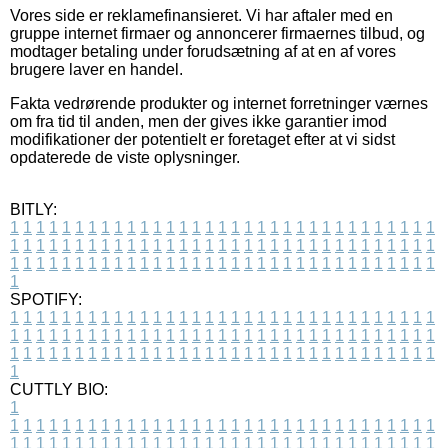
Vores side er reklamefinansieret. Vi har aftaler med en
gruppe internet firmaer og annoncerer firmaernes tilbud, og
modtager betaling under forudsætning af at en af vores
brugere laver en handel.
Fakta vedrørende produkter og internet forretninger værnes
om fra tid til anden, men der gives ikke garantier imod
modifikationer der potentielt er foretaget efter at vi sidst
opdaterede de viste oplysninger.
BITLY:
1
1
1
1
1
1
1
1
1
1
1
1
1
1
1
1
1
1
1
1
1
1
1
1
1
1
1
1
1
1
1
1
1
1
1
1
1
1
1
1
1
1
1
1
1
1
1
1
1
1
1
1
1
1
1
1
1
1
1
1
1
1
1
1
1
1
1
1
1
1
1
1
1
1
1
1
1
1
1
1
1
1
1
1
1
1
1
1
1
1
1
1
1
1
1
1
1
1
1
1
SPOTIFY:
1
1
1
1
1
1
1
1
1
1
1
1
1
1
1
1
1
1
1
1
1
1
1
1
1
1
1
1
1
1
1
1
1
1
1
1
1
1
1
1
1
1
1
1
1
1
1
1
1
1
1
1
1
1
1
1
1
1
1
1
1
1
1
1
1
1
1
1
1
1
1
1
1
1
1
1
1
1
1
1
1
1
1
1
1
1
1
1
1
1
1
1
1
1
1
1
1
1
1
1
CUTTLY BIO:
1
1
1
1
1
1
1
1
1
1
1
1
1
1
1
1
1
1
1
1
1
1
1
1
1
1
1
1
1
1
1
1
1
1
1
1
1
1
1
1
1
1
1
1
1
1
1
1
1
1
1
1
1
1
1
1
1
1
1
1
1
1
1
1
1
1
1