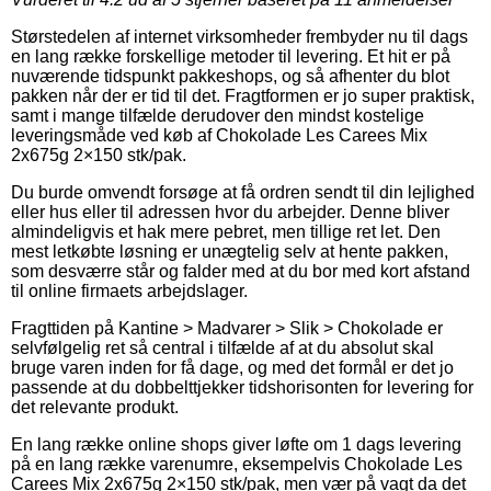
Størstedelen af internet virksomheder frembyder nu til dags
en lang række forskellige metoder til levering. Et hit er på
nuværende tidspunkt pakkeshops, og så afhenter du blot
pakken når der er tid til det. Fragtformen er jo super praktisk,
samt i mange tilfælde derudover den mindst kostelige
leveringsmåde ved køb af Chokolade Les Carees Mix
2x675g 2×150 stk/pak.
Du burde omvendt forsøge at få ordren sendt til din lejlighed
eller hus eller til adressen hvor du arbejder. Denne bliver
almindeligvis et hak mere pebret, men tillige ret let. Den
mest letkøbte løsning er unægtelig selv at hente pakken,
som desværre står og falder med at du bor med kort afstand
til online firmaets arbejdslager.
Fragttiden på Kantine > Madvarer > Slik > Chokolade er
selvfølgelig ret så central i tilfælde af at du absolut skal
bruge varen inden for få dage, og med det formål er det jo
passende at du dobbelttjekker tidshorisonten for levering for
det relevante produkt.
En lang række online shops giver løfte om 1 dags levering
på en lang række varenumre, eksempelvis Chokolade Les
Carees Mix 2x675g 2×150 stk/pak, men vær på vagt da det