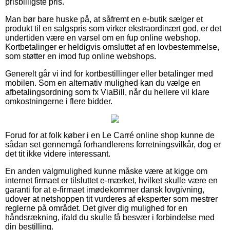
prisbilligste pris.
Man bør bare huske på, at såfremt en e-butik sælger et
produkt til en salgspris som virker ekstraordinært god, er det
undertiden være en varsel om en fup online webshop.
Kortbetalinger er heldigvis omsluttet af en lovbestemmelse,
som støtter en imod fup online webshops.
Generelt går vi ind for kortbestillinger eller betalinger med
mobilen. Som en alternativ mulighed kan du vælge en
afbetalingsordning som fx ViaBill, når du hellere vil klare
omkostningerne i flere bidder.
Forud for at folk køber i en Le Carré online shop kunne de
sådan set gennemgå forhandlerens forretningsvilkår, dog er
det tit ikke videre interessant.
En anden valgmulighed kunne måske være at kigge om
internet firmaet er tilsluttet e-mærket, hvilket skulle være en
garanti for at e-firmaet imødekommer dansk lovgivning,
udover at netshoppen tit vurderes af eksperter som mestrer
reglerne på området. Det giver dig mulighed for en
håndsrækning, ifald du skulle få besvær i forbindelse med
din bestilling.