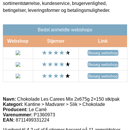
sortimentstørrelse, kundeservice, brugervenlighed,
betingelser, leveringsformer og betalingsmuligheder.
Bedst anmeldte webshops
Webshop
Stjerner
Link
Besøg webshop
Besøg webshop
Besøg webshop
Navn:
Chokolade Les Carees Mix 2x675g 2×150 stk/pak
Kategori:
Kantine > Madvarer > Slik > Chokolade
Producent:
Le Carré
Varenummer:
P1360973
EAN:
8711499331224
Vurderet til
4.2
ud af 5 stjerner baseret på
11
anmeldelser