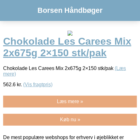
Borsen Håndbøger
Chokolade Les Carees Mix
2x675g 2×150 stk/pak
Chokolade Les Carees Mix 2x675g 2×150 stk/pak
(Læs
mere)
562.6
kr.
(Vis fragtpris)
Læs mere »
Køb nu »
De mest populære webshops for erhverv i øjeblikket er