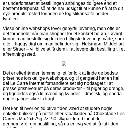
er underforstået at bestillingen anbringes tidligere end et
bestemt tidspunkt, så at de har udsigt til at kunne nå at få dit
nye produkt afsted forinden de logistikansatte holder
fyraften.
Visse online webshops lover gebyrfri levering, men ofte er
det forbeholdt når man shopper for et konkret beløb. I øvrigt
kunne man beslutte sig for den billigste leveringsmåde, som
ofte – ligegyldigt om man befinder sig i Helsingør, Middelfart
eller Struer – vil blive at få dem til at levere din bestilling til et
afhentningssted.
Det er efterhånden temmelig let for folk at finde de bedste
priser hos forskellige webshops, og til gengæld har en hel
del Le Carré internet forhandlere set sig nødsaget til at
presse prisniveauet på deres produkter – til piger og drenge,
og ligeledes også til mænd og kvinder – drastisk, og endda
nogle gange sikre fri fragt.
Det kan til hver en tid blive tiden værd at studere nogle
enkelte butikker på nettet efter rabatkoder på Chokolade Les
Carees Mix 2x675g 2×150 stk/pak forud for at du
gennemfører din bestilling, så du er tryg ved at få fat i den