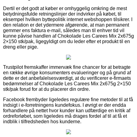
Dertil er det godt at køber er omhyggelig omkring de mest
betydningsfulde retningslinjer der indvirker på købet, til
eksempel hvilken byttepolitik internet webshoppen tilsikrer. I
den relation er det ydermere afgørende, at man permanent
gemmer ens faktura e-mail, således man til enhver tid vil
kunne påvise handlen af Chokolade Les Carees Mix 2x675g
2×150 stk/pak, ligegyldigt om du leder efter et produkt til en
dreng eller pige.
Trustpilot fremskaffer immervæk fine chancer for at betragte
en række øvrige konsumenters evalueringer og på grund af
dette er det anbefalelsesværdigt, at du verificerer e-firmaets
bedømmelser af Chokolade Les Carees Mix 2x675g 2×150
stk/pak forud for at du placerer din ordre.
Facebook frembyder ligeledes regulære fine metoder til at få
indsigt i e-forretningens kundefokus. I øvrigt er der endda
forhandlere på nettet hvor kunder kan udfærdige en kritik af
ordreforløbet, som ligeledes må drages fordel af til at få et
indblik i tilfredsheden hos kunderne.