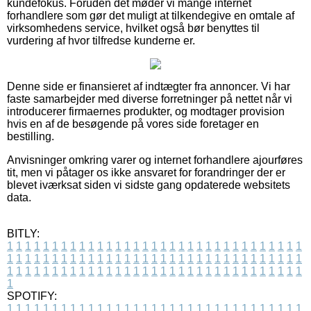
kundefokus. Foruden det møder vi mange internet
forhandlere som gør det muligt at tilkendegive en omtale af
virksomhedens service, hvilket også bør benyttes til
vurdering af hvor tilfredse kunderne er.
Denne side er finansieret af indtægter fra annoncer. Vi har
faste samarbejder med diverse forretninger på nettet når vi
introducerer firmaernes produkter, og modtager provision
hvis en af de besøgende på vores side foretager en
bestilling.
Anvisninger omkring varer og internet forhandlere ajourføres
tit, men vi påtager os ikke ansvaret for forandringer der er
blevet iværksat siden vi sidste gang opdaterede websitets
data.
BITLY:
1
1
1
1
1
1
1
1
1
1
1
1
1
1
1
1
1
1
1
1
1
1
1
1
1
1
1
1
1
1
1
1
1
1
1
1
1
1
1
1
1
1
1
1
1
1
1
1
1
1
1
1
1
1
1
1
1
1
1
1
1
1
1
1
1
1
1
1
1
1
1
1
1
1
1
1
1
1
1
1
1
1
1
1
1
1
1
1
1
1
1
1
1
1
1
1
1
1
1
1
SPOTIFY:
1
1
1
1
1
1
1
1
1
1
1
1
1
1
1
1
1
1
1
1
1
1
1
1
1
1
1
1
1
1
1
1
1