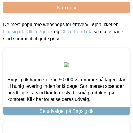
Køb nu »
De mest populære webshops for erhverv i øjeblikket er
Engsig.dk
,
Office2go.dk
og
OfficeTrend.dk
, som alle har et
stort sortiment til gode priser.
Engsig.dk har mere end 50.000 varenumre på lager, klar
til hurtig levering indenfor få dage. Sortimentet spænder
bredt, lige fra stort kontorudstyr til små produkter på
kontoret. Klik her for at se deres udvalg.
Se udvalget på Engsig.dk