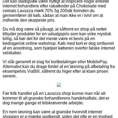
Det kan stadigvæk være nyttigt at inspicere nogle enkelte
internet forhandlere efter rabatkoder på Chokolade med
cereals Lavazza mørk 70% 5g 200stk forinden du
gennemfører dit køb, sådan at man ikke er i tvivl om at
indhente den skarpeste pris.
Du må dog være så påvagt, at såfremt en shop på nettet
tilbyder produkter for en udsalgspris som kan virke mystisk
billig, så bør det for det meste være et bevis på en
bedragerisk online webshop. Køb med kort er dog omfavnet
af en anordning, som hjælper køberen overfor falske internet
selskaber.
Vi slår generelt et slag for kortbetalinger eller MobilePay.
Alternativt kan du drage fordel af en løsning på afbetaling fra
eksempelvis ViaBill, såfremt du higer efter at klare prisen
senere.
Før folk handler på en Lavazza shop kunne man når alt
kommer til alt granske forhandlerens handelsaftale, det er
dog mange gange et tidskrævende arbejde.
En nem løsning kan være at granske hvorvidt internet
shoppen er e-mærke godkendt, siden det ofte er en tryghed