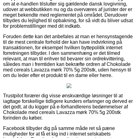
om at e-handlen tilslutter sig gældende dansk lovgivning,
udover at webbutikken nu og da overværes af jurister der er
meget bekendte med reglementet på området. Derudover
tilbydes du lejlighed til opbakning, for så vidt du bliver udsat
for problemstillinger med dit indkøb.
Foruden dette kan det anbefales at man er hensynstagende
til de mest centrale forhold der kan have indvirkning på
transaktionen, for eksempel hvilken byttepolitik internet
forretningen tilbyder. I den sammenhæng er det tilmed
relevant, at man til enhver tid bevarer sin ordrekvittering,
således man i fremtiden kan bekræfte ordren af Chokolade
med cereals Lavazza mørk 70% 5g 200stk, uden hensyn til
om du leder efter et produkt til en dame eller herre.
Trustpilot forærer dig visse ønskværdige løsninger til at
iagttage forskellige tidligere kunders erfaringer og derved er
det godt, at du kigger på e-forhandlerens bedømmelser af
Chokolade med cereals Lavazza mørk 70% 5g 200stk
forinden du køber.
Facebook tilbyder dig på samme måde ret så pæne
muligheder for at få et kig ind i internet selskabets