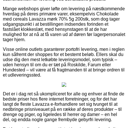
Mange webshops giver løfte om levering på næstkommende
hverdag på deres primære varer, eksempelvis Chokolade
med cereals Lavazza mørk 70% 5g 200stk, som dog tager
udgangspunkt i at bestillingen indsendes forinden et
fastslået klokkeslæt, med hensynstagen til at de har
mulighed for at nå at få varen ud af døren før lagerpersonalet
tager hjem.
Visse online outlets garanterer portofri levering, men i reglen
kun såfremt der shoppes for et bestemt beløb. Ellers skal du
udse dig den mest letkøbte leveringsmodel, som typisk –
uden hensyn til om du er tæt på Roskilde, Farum eller
Hundested – vil være at få fragtmanden til at bringe ordren til
et udleveringssted.
Det er i dag ret så ukompliceret for alle og enhver at finde de
bedste priser hos flere internet forretninger, og for det har
langt de fleste Lavazza e-forhandlere set sig tvunget til at
nedbringe prisniveauet på en række af deres produkter – til
drenge og piger, og ligeledes til herrer og damer – en hel
del, og endda nogle gange frembyde gebyrfri levering.