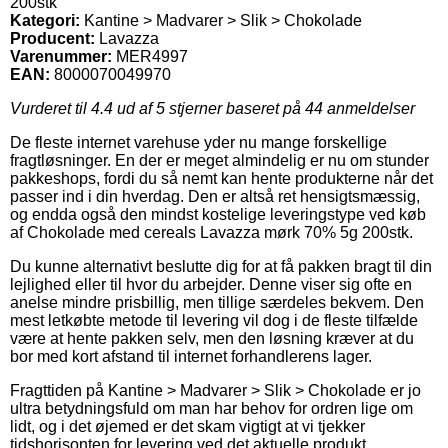
200stk
Kategori:
Kantine > Madvarer > Slik > Chokolade
Producent:
Lavazza
Varenummer:
MER4997
EAN:
8000070049970
Vurderet til
4.4
ud af 5 stjerner baseret på
44
anmeldelser
De fleste internet varehuse yder nu mange forskellige
fragtløsninger. En der er meget almindelig er nu om stunder
pakkeshops, fordi du så nemt kan hente produkterne når det
passer ind i din hverdag. Den er altså ret hensigtsmæssig,
og endda også den mindst kostelige leveringstype ved køb
af Chokolade med cereals Lavazza mørk 70% 5g 200stk.
Du kunne alternativt beslutte dig for at få pakken bragt til din
lejlighed eller til hvor du arbejder. Denne viser sig ofte en
anelse mindre prisbillig, men tillige særdeles bekvem. Den
mest letkøbte metode til levering vil dog i de fleste tilfælde
være at hente pakken selv, men den løsning kræver at du
bor med kort afstand til internet forhandlerens lager.
Fragttiden på Kantine > Madvarer > Slik > Chokolade er jo
ultra betydningsfuld om man har behov for ordren lige om
lidt, og i det øjemed er det skam vigtigt at vi tjekker
tidshorisonten for levering ved det aktuelle produkt.