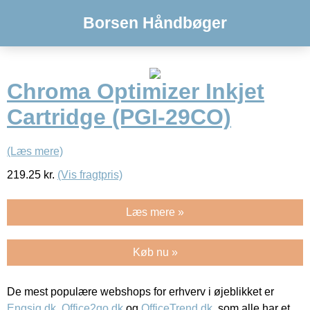
Borsen Håndbøger
Chroma Optimizer Inkjet
Cartridge (PGI-29CO)
(Læs mere)
219.25
kr.
(Vis fragtpris)
Læs mere »
Køb nu »
De mest populære webshops for erhverv i øjeblikket er
Engsig.dk
,
Office2go.dk
og
OfficeTrend.dk
, som alle har et