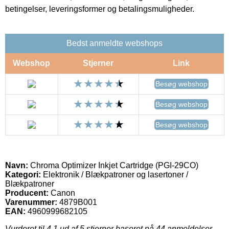
betingelser, leveringsformer og betalingsmuligheder.
Bedst anmeldte webshops
Webshop
Stjerner
Link
Besøg webshop
Besøg webshop
Besøg webshop
Navn:
Chroma Optimizer Inkjet Cartridge (PGI-29CO)
Kategori:
Elektronik / Blækpatroner og lasertoner /
Blækpatroner
Producent:
Canon
Varenummer:
4879B001
EAN:
4960999682105
Vurderet til
4.1
ud af 5 stjerner baseret på
44
anmeldelser