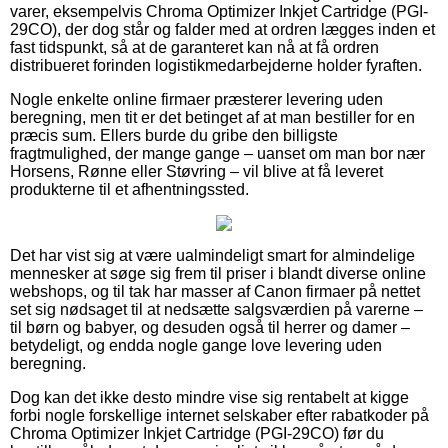
varer, eksempelvis Chroma Optimizer Inkjet Cartridge (PGI-
29CO), der dog står og falder med at ordren lægges inden et
fast tidspunkt, så at de garanteret kan nå at få ordren
distribueret forinden logistikmedarbejderne holder fyraften.
Nogle enkelte online firmaer præsterer levering uden
beregning, men tit er det betinget af at man bestiller for en
præcis sum. Ellers burde du gribe den billigste
fragtmulighed, der mange gange – uanset om man bor nær
Horsens, Rønne eller Støvring – vil blive at få leveret
produkterne til et afhentningssted.
Det har vist sig at være ualmindeligt smart for almindelige
mennesker at søge sig frem til priser i blandt diverse online
webshops, og til tak har masser af Canon firmaer på nettet
set sig nødsaget til at nedsætte salgsværdien på varerne –
til børn og babyer, og desuden også til herrer og damer –
betydeligt, og endda nogle gange love levering uden
beregning.
Dog kan det ikke desto mindre vise sig rentabelt at kigge
forbi nogle forskellige internet selskaber efter rabatkoder på
Chroma Optimizer Inkjet Cartridge (PGI-29CO) før du