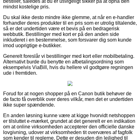
bestiller, således at du er usvigeligt sikker på at opnå den
mindst kostelige pris.
Du skal ikke desto mindre ikke glemme, at når en e-handler
forhandler deres produkter til en pris som er utrolig tiltalende,
så er det undertiden være et bevis på en bedragerisk
webbutik. Bestillinger med kort er på den anden side
inkluderet i en bestemmelse, som forsvarer dig som kunde
imod uoprigtige e-butikker.
Generelt foreslår vi bestillinger med kort eller mobilbetaling.
Alternativt burde du benytte en afbetalingsordning som
eksempelvis ViaBill, hvis du hellere vil godtgøre regningen
ude i fremtiden.
Forud for at nogen shopper på en Canon butik behøver de
de facto få overblik over deres vilkår, men det er undertiden
ikke super spændende.
En anden løsning kunne være at kigge hvorvidt netshoppen
er tilsluttet e-mærket, grundet at det generelt er en indikation
om at online virksomheden accepterer den officielle danske
lovgivning, udover at virksomheden tit overværes af fagfolk
som kender til reglerne. Dette er desuden din lejlighed til