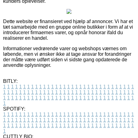
kunders oplevelser.
Dette website er finansieret ved hjælp af annoncer. Vi har et
tæt samarbejde med en gruppe online butikker i form af at vi
introducerer firmaernes varer, og opnår honorar ifald du
realiserer en handel.
Informationer vedrørende varer og webshops værnes om
løbende, men vi ønsker ikke at tage ansvar for forandringer
der måtte være udført siden vi sidste gang opdaterede de
anvendte oplysninger.
BITLY:
1
1
1
1
1
1
1
1
1
1
1
1
1
1
1
1
1
1
1
1
1
1
1
1
1
1
1
1
1
1
1
1
1
1
1
1
1
1
1
1
1
1
1
1
1
1
1
1
1
1
1
1
1
1
1
1
1
1
1
1
1
1
1
1
1
1
1
1
1
1
1
1
1
1
1
1
1
1
1
1
1
1
1
1
1
1
1
1
1
1
1
1
1
1
1
1
1
1
1
1
SPOTIFY:
1
1
1
1
1
1
1
1
1
1
1
1
1
1
1
1
1
1
1
1
1
1
1
1
1
1
1
1
1
1
1
1
1
1
1
1
1
1
1
1
1
1
1
1
1
1
1
1
1
1
1
1
1
1
1
1
1
1
1
1
1
1
1
1
1
1
1
1
1
1
1
1
1
1
1
1
1
1
1
1
1
1
1
1
1
1
1
1
1
1
1
1
1
1
1
1
1
1
1
1
CUTTLY BIO: