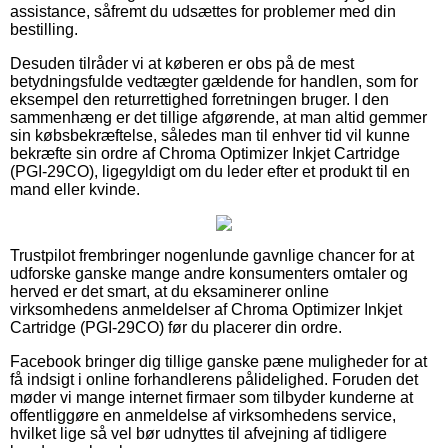
assistance, såfremt du udsættes for problemer med din
bestilling.
Desuden tilråder vi at køberen er obs på de mest
betydningsfulde vedtægter gældende for handlen, som for
eksempel den returrettighed forretningen bruger. I den
sammenhæng er det tillige afgørende, at man altid gemmer
sin købsbekræftelse, således man til enhver tid vil kunne
bekræfte sin ordre af Chroma Optimizer Inkjet Cartridge
(PGI-29CO), ligegyldigt om du leder efter et produkt til en
mand eller kvinde.
Trustpilot frembringer nogenlunde gavnlige chancer for at
udforske ganske mange andre konsumenters omtaler og
herved er det smart, at du eksaminerer online
virksomhedens anmeldelser af Chroma Optimizer Inkjet
Cartridge (PGI-29CO) før du placerer din ordre.
Facebook bringer dig tillige ganske pæne muligheder for at
få indsigt i online forhandlerens pålidelighed. Foruden det
møder vi mange internet firmaer som tilbyder kunderne at
offentliggøre en anmeldelse af virksomhedens service,
hvilket lige så vel bør udnyttes til afvejning af tidligere