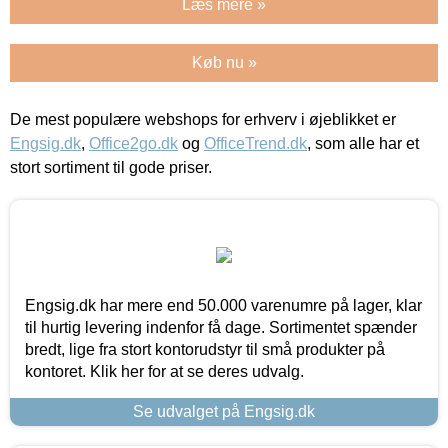
Læs mere »
Køb nu »
De mest populære webshops for erhverv i øjeblikket er
Engsig.dk
,
Office2go.dk
og
OfficeTrend.dk
, som alle har et
stort sortiment til gode priser.
Engsig.dk har mere end 50.000 varenumre på lager, klar
til hurtig levering indenfor få dage. Sortimentet spænder
bredt, lige fra stort kontorudstyr til små produkter på
kontoret. Klik her for at se deres udvalg.
Se udvalget på Engsig.dk