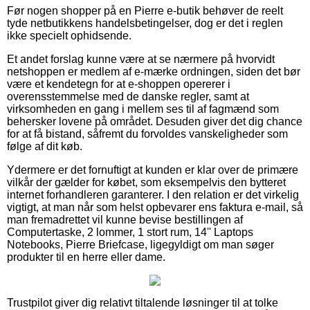
Før nogen shopper på en Pierre e-butik behøver de reelt
tyde netbutikkens handelsbetingelser, dog er det i reglen
ikke specielt ophidsende.
Et andet forslag kunne være at se nærmere på hvorvidt
netshoppen er medlem af e-mærke ordningen, siden det bør
være et kendetegn for at e-shoppen opererer i
overensstemmelse med de danske regler, samt at
virksomheden en gang i mellem ses til af fagmænd som
behersker lovene på området. Desuden giver det dig chance
for at få bistand, såfremt du forvoldes vanskeligheder som
følge af dit køb.
Ydermere er det fornuftigt at kunden er klar over de primære
vilkår der gælder for købet, som eksempelvis den bytteret
internet forhandleren garanterer. I den relation er det virkelig
vigtigt, at man når som helst opbevarer ens faktura e-mail, så
man fremadrettet vil kunne bevise bestillingen af
Computertaske, 2 lommer, 1 stort rum, 14'' Laptops
Notebooks, Pierre Briefcase, ligegyldigt om man søger
produkter til en herre eller dame.
Trustpilot giver dig relativt tiltalende løsninger til at tolke