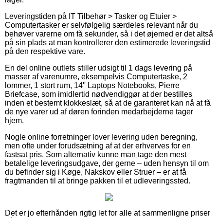
Leveringstiden på IT Tilbehør > Tasker og Etuier >
Computertasker er selvfølgelig særdeles relevant når du
behøver varerne om få sekunder, så i det øjemed er det altså
på sin plads at man kontrollerer den estimerede leveringstid
på den respektive vare.
En del online outlets stiller udsigt til 1 dags levering på
masser af varenumre, eksempelvis Computertaske, 2
lommer, 1 stort rum, 14'' Laptops Notebooks, Pierre
Briefcase, som imidlertid nødvendiggør at der bestilles
inden et bestemt klokkeslæt, så at de garanteret kan nå at få
de nye varer ud af døren forinden medarbejderne tager
hjem.
Nogle online forretninger lover levering uden beregning,
men ofte under forudsætning af at der erhverves for en
fastsat pris. Som alternativ kunne man tage den mest
betalelige leveringsudgave, der gerne – uden hensyn til om
du befinder sig i Køge, Nakskov eller Struer – er at få
fragtmanden til at bringe pakken til et udleveringssted.
Det er jo efterhånden rigtig let for alle at sammenligne priser