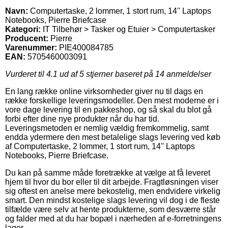
Navn:
Computertaske, 2 lommer, 1 stort rum, 14'' Laptops
Notebooks, Pierre Briefcase
Kategori:
IT Tilbehør > Tasker og Etuier > Computertasker
Producent:
Pierre
Varenummer:
PIE400084785
EAN:
5705460003091
Vurderet til
4.1
ud af 5 stjerner baseret på
14
anmeldelser
En lang række online virksomheder giver nu til dags en
række forskellige leveringsmodeller. Den mest moderne er i
vore dage levering til en pakkeshop, og så skal du blot gå
forbi efter dine nye produkter når du har tid.
Leveringsmetoden er nemlig vældig fremkommelig, samt
endda ydermere den mest betalelige slags levering ved køb
af Computertaske, 2 lommer, 1 stort rum, 14'' Laptops
Notebooks, Pierre Briefcase.
Du kan på samme måde foretrække at vælge at få leveret
hjem til hvor du bor eller til dit arbejde. Fragtløsningen viser
sig oftest en anelse mere bekostelig, men endvidere virkelig
smart. Den mindst kostelige slags levering vil dog i de fleste
tilfælde være selv at hente produkterne, som desværre står
og falder med at du har bopæl i nærheden af e-forretningens
lager.