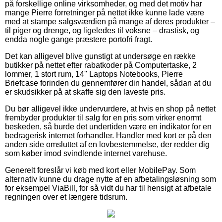
på forskellige online virksomheder, og med det motiv har
mange Pierre forretninger på nettet ikke kunne lade være
med at stampe salgsværdien på mange af deres produkter –
til piger og drenge, og ligeledes til voksne – drastisk, og
endda nogle gange præstere portofri fragt.
Det kan alligevel blive gunstigt at undersøge en række
butikker på nettet efter rabatkoder på Computertaske, 2
lommer, 1 stort rum, 14'' Laptops Notebooks, Pierre
Briefcase forinden du gennemfører din handel, sådan at du
er skudsikker på at skaffe sig den laveste pris.
Du bør alligevel ikke undervurdere, at hvis en shop på nettet
frembyder produkter til salg for en pris som virker enormt
beskeden, så burde det undertiden være en indikator for en
bedragerisk internet forhandler. Handler med kort er på den
anden side omsluttet af en lovbestemmelse, der redder dig
som køber imod svindlende internet varehuse.
Generelt foreslår vi køb med kort eller MobilePay. Som
alternativ kunne du drage nytte af en afbetalingsløsning som
for eksempel ViaBill, for så vidt du har til hensigt at afbetale
regningen over et længere tidsrum.