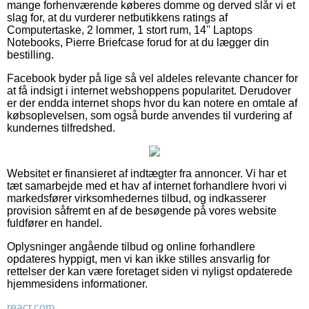
mange forhenværende køberes domme og derved slår vi et
slag for, at du vurderer netbutikkens ratings af
Computertaske, 2 lommer, 1 stort rum, 14'' Laptops
Notebooks, Pierre Briefcase forud for at du lægger din
bestilling.
Facebook byder på lige så vel aldeles relevante chancer for
at få indsigt i internet webshoppens popularitet. Derudover
er der endda internet shops hvor du kan notere en omtale af
købsoplevelsen, som også burde anvendes til vurdering af
kundernes tilfredshed.
Websitet er finansieret af indtægter fra annoncer. Vi har et
tæt samarbejde med et hav af internet forhandlere hvori vi
markedsfører virksomhedernes tilbud, og indkasserer
provision såfremt en af de besøgende på vores website
fuldfører en handel.
Oplysninger angående tilbud og online forhandlere
opdateres hyppigt, men vi kan ikke stilles ansvarlig for
rettelser der kan være foretaget siden vi nyligst opdaterede
hjemmesidens informationer.
reacr.com