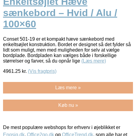
Enkeltsøjlet Hæve
sænkebord – Hvid / Alu /
100×60
Conset 501-19 er et kompakt hæve sænkebord med
enkeltsøjlet konstruktion. Bordet er designet så det fylder så
lidt som muligt, men med muligheden for selv at vælge
bordplade. Bordpladen kan vælges både i forskellige
størrelser og farver, så du opnår lige
(Læs mere)
4961.25
kr.
(Vis fragtpris)
Læs mere »
Køb nu »
De mest populære webshops for erhverv i øjeblikket er
Engsig.dk
,
Office2go.dk
og
OfficeTrend.dk
, som alle har et