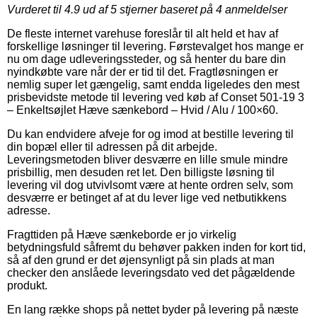
Vurderet til
4.9
ud af 5 stjerner baseret på
4
anmeldelser
De fleste internet varehuse foreslår til alt held et hav af
forskellige løsninger til levering. Førstevalget hos mange er
nu om dage udleveringssteder, og så henter du bare din
nyindkøbte vare når der er tid til det. Fragtløsningen er
nemlig super let gængelig, samt endda ligeledes den mest
prisbevidste metode til levering ved køb af Conset 501-19 3
– Enkeltsøjlet Hæve sænkebord – Hvid / Alu / 100×60.
Du kan endvidere afveje for og imod at bestille levering til
din bopæl eller til adressen på dit arbejde.
Leveringsmetoden bliver desværre en lille smule mindre
prisbillig, men desuden ret let. Den billigste løsning til
levering vil dog utvivlsomt være at hente ordren selv, som
desværre er betinget af at du lever lige ved netbutikkens
adresse.
Fragttiden på Hæve sænkeborde er jo virkelig
betydningsfuld såfremt du behøver pakken inden for kort tid,
så af den grund er det øjensynligt på sin plads at man
checker den anslåede leveringsdato ved det pågældende
produkt.
En lang række shops på nettet byder på levering på næste