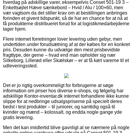
hverdag på adskillige varer, eksempelvis Conset 501-19 3 –
Enkeltsøjlet Hæve sænkebord – Hvid / Alu / 100×60, men
vær vagtsom da det stiller krav om at bestillingen anbringes
forinden et givent tidspunkt, så de har en chance for at nå at
få produkterne distribueret forud for at logistikmedarbejderne
tager hjem.
Flere internet forretninger lover levering uden gebyr, men
undertiden under forudsætning af at der købes for en konkret
pris. Desuden kunne du udvælge den mest prisbevidste
fragttype, der gerne – hvad end man opholder sig nær
Silkeborg, Lillerød eller Skælskør – er at få kørt varerne til et
udleveringssted.
Det er jo rigtig overkommeligt for forbrugerne at søge
information om priser hos diverse e-shops, og følgelig har
adskillige Kontor-inventar.dk internet forhandlere ikke kunne
slippe for at nedbringe udsalgspriserne på specielt deres
bedst i test produkter – til juniorer, og samtidig også til
kvinder og mænd – kolossalt, og endda nogle gange yde
gratis levering.
Men det kan imidlertid blive gavnligt at se nærmere på nogle
enkelte online varehuse efter udsalg på Conset 501-19 3 –