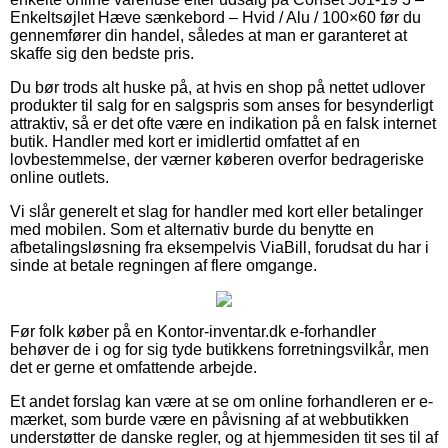
Enkeltsøjlet Hæve sænkebord – Hvid / Alu / 100×60 før du
gennemfører din handel, således at man er garanteret at
skaffe sig den bedste pris.
Du bør trods alt huske på, at hvis en shop på nettet udlover
produkter til salg for en salgspris som anses for besynderligt
attraktiv, så er det ofte være en indikation på en falsk internet
butik. Handler med kort er imidlertid omfattet af en
lovbestemmelse, der værner køberen overfor bedrageriske
online outlets.
Vi slår generelt et slag for handler med kort eller betalinger
med mobilen. Som et alternativ burde du benytte en
afbetalingsløsning fra eksempelvis ViaBill, forudsat du har i
sinde at betale regningen af flere omgange.
Før folk køber på en Kontor-inventar.dk e-forhandler
behøver de i og for sig tyde butikkens forretningsvilkår, men
det er gerne et omfattende arbejde.
Et andet forslag kan være at se om online forhandleren er e-
mærket, som burde være en påvisning af at webbutikken
understøtter de danske regler, og at hjemmesiden tit ses til af