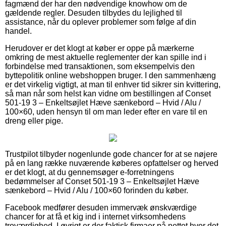
fagmænd der har den nødvendige knowhow om de
gældende regler. Desuden tilbydes du lejlighed til
assistance, når du oplever problemer som følge af din
handel.
Herudover er det klogt at køber er oppe på mærkerne
omkring de mest aktuelle reglementer der kan spille ind i
forbindelse med transaktionen, som eksempelvis den
byttepolitik online webshoppen bruger. I den sammenhæng
er det virkelig vigtigt, at man til enhver tid sikrer sin kvittering,
så man når som helst kan vidne om bestillingen af Conset
501-19 3 – Enkeltsøjlet Hæve sænkebord – Hvid / Alu /
100×60, uden hensyn til om man leder efter en vare til en
dreng eller pige.
Trustpilot tilbyder nogenlunde gode chancer for at se nøjere
på en lang række nuværende køberes opfattelser og herved
er det klogt, at du gennemsøger e-forretningens
bedømmelser af Conset 501-19 3 – Enkeltsøjlet Hæve
sænkebord – Hvid / Alu / 100×60 forinden du køber.
Facebook medfører desuden immervæk ønskværdige
chancer for at få et kig ind i internet virksomhedens
troværdighed. I øvrigt er der faktisk firmaer på nettet hvor det