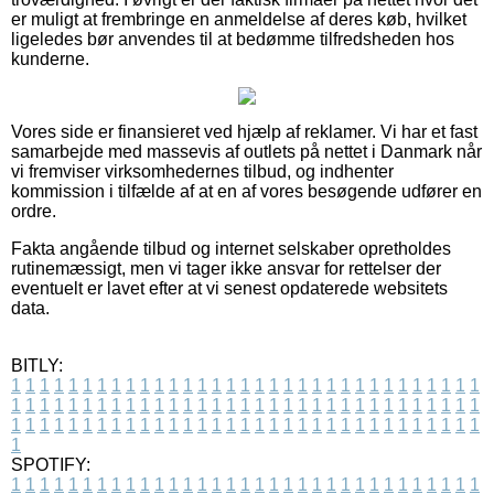
er muligt at frembringe en anmeldelse af deres køb, hvilket
ligeledes bør anvendes til at bedømme tilfredsheden hos
kunderne.
Vores side er finansieret ved hjælp af reklamer. Vi har et fast
samarbejde med massevis af outlets på nettet i Danmark når
vi fremviser virksomhedernes tilbud, og indhenter
kommission i tilfælde af at en af vores besøgende udfører en
ordre.
Fakta angående tilbud og internet selskaber opretholdes
rutinemæssigt, men vi tager ikke ansvar for rettelser der
eventuelt er lavet efter at vi senest opdaterede websitets
data.
BITLY:
1
1
1
1
1
1
1
1
1
1
1
1
1
1
1
1
1
1
1
1
1
1
1
1
1
1
1
1
1
1
1
1
1
1
1
1
1
1
1
1
1
1
1
1
1
1
1
1
1
1
1
1
1
1
1
1
1
1
1
1
1
1
1
1
1
1
1
1
1
1
1
1
1
1
1
1
1
1
1
1
1
1
1
1
1
1
1
1
1
1
1
1
1
1
1
1
1
1
1
1
SPOTIFY:
1
1
1
1
1
1
1
1
1
1
1
1
1
1
1
1
1
1
1
1
1
1
1
1
1
1
1
1
1
1
1
1
1