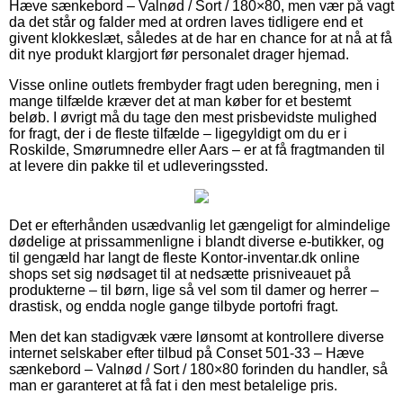
Hæve sænkebord – Valnød / Sort / 180×80, men vær på vagt
da det står og falder med at ordren laves tidligere end et
givent klokkeslæt, således at de har en chance for at nå at få
dit nye produkt klargjort før personalet drager hjemad.
Visse online outlets frembyder fragt uden beregning, men i
mange tilfælde kræver det at man køber for et bestemt
beløb. I øvrigt må du tage den mest prisbevidste mulighed
for fragt, der i de fleste tilfælde – ligegyldigt om du er i
Roskilde, Smørumnedre eller Aars – er at få fragtmanden til
at levere din pakke til et udleveringssted.
Det er efterhånden usædvanlig let gængeligt for almindelige
dødelige at prissammenligne i blandt diverse e-butikker, og
til gengæld har langt de fleste Kontor-inventar.dk online
shops set sig nødsaget til at nedsætte prisniveauet på
produkterne – til børn, lige så vel som til damer og herrer –
drastisk, og endda nogle gange tilbyde portofri fragt.
Men det kan stadigvæk være lønsomt at kontrollere diverse
internet selskaber efter tilbud på Conset 501-33 – Hæve
sænkebord – Valnød / Sort / 180×80 forinden du handler, så
man er garanteret at få fat i den mest betalelige pris.