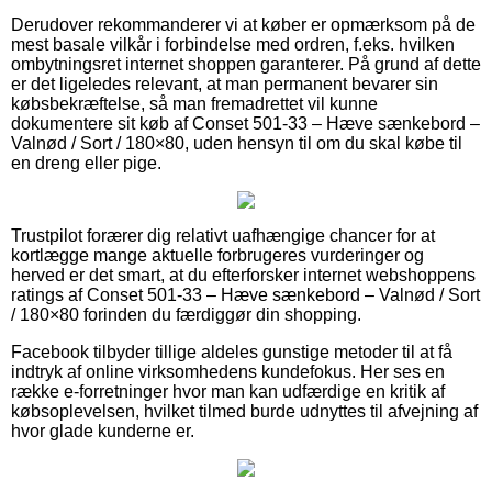
Derudover rekommanderer vi at køber er opmærksom på de
mest basale vilkår i forbindelse med ordren, f.eks. hvilken
ombytningsret internet shoppen garanterer. På grund af dette
er det ligeledes relevant, at man permanent bevarer sin
købsbekræftelse, så man fremadrettet vil kunne
dokumentere sit køb af Conset 501-33 – Hæve sænkebord –
Valnød / Sort / 180×80, uden hensyn til om du skal købe til
en dreng eller pige.
Trustpilot forærer dig relativt uafhængige chancer for at
kortlægge mange aktuelle forbrugeres vurderinger og
herved er det smart, at du efterforsker internet webshoppens
ratings af Conset 501-33 – Hæve sænkebord – Valnød / Sort
/ 180×80 forinden du færdiggør din shopping.
Facebook tilbyder tillige aldeles gunstige metoder til at få
indtryk af online virksomhedens kundefokus. Her ses en
række e-forretninger hvor man kan udfærdige en kritik af
købsoplevelsen, hvilket tilmed burde udnyttes til afvejning af
hvor glade kunderne er.