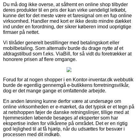
Du må dog ikke overse, at såfremt en online shop tilbyder
deres produkter til en pris der kan virke uendeligt letkøbt,
kunne det for det meste være et faresignal om en fup online
virksomhed. Handler med kort er ikke desto mindre dækket
ind under en forordning, der sikrer køberen imod uoprigtige
firmaer på nettet.
Vi tilråder generelt bestillinger med betalingskort eller
mobilbetaling. Som alternativ burde du drage nytte af et
afdragstilbud som f.eks. ViaBill, for så vidt du foretrækker at
honorere prisen af flere omgange.
Forud for at nogen shopper i en Kontor-inventar.dk webbutik
burde de egentlig gennemgå e-butikkens forretningsvilkår,
dog er det mange gange et omfattende arbejde.
En anden løsning kunne derfor være at undersøge om
online virksomheden er e-mærket, da det typisk er et tegn på
at netshoppen føjer de danske retningslinjer, tillige med at
hjemmesiden løbende besøges af eksperter som har
ekspertise inden for vilkårene på området. Det er en rigtig
god lejlighed til at få hjælp, når du udsættes for besvær i
processen med dit indkøb.