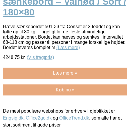
sænkebord – Valnød / Sort /
180×80
Hæve sænkebordet 501-33 fra Conset er 2-leddet og kan
løfte op til 80 kg. – rigeligt for de fleste almindelige
arbejdsstationer. Bordet kan hæves og sænkes i intervallet
68-118 cm og passer til personer i mange forskellige højder.
Bordet leveres komplet m
(Læs mere)
4248.75
kr.
(Vis fragtpris)
Læs mere »
Køb nu »
De mest populære webshops for erhverv i øjeblikket er
Engsig.dk
,
Office2go.dk
og
OfficeTrend.dk
, som alle har et
stort sortiment til gode priser.