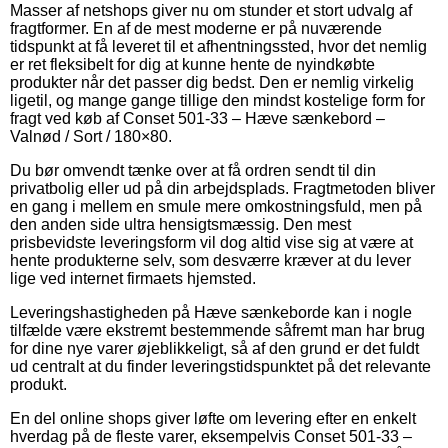
Masser af netshops giver nu om stunder et stort udvalg af
fragtformer. En af de mest moderne er på nuværende
tidspunkt at få leveret til et afhentningssted, hvor det nemlig
er ret fleksibelt for dig at kunne hente de nyindkøbte
produkter når det passer dig bedst. Den er nemlig virkelig
ligetil, og mange gange tillige den mindst kostelige form for
fragt ved køb af Conset 501-33 – Hæve sænkebord –
Valnød / Sort / 180×80.
Du bør omvendt tænke over at få ordren sendt til din
privatbolig eller ud på din arbejdsplads. Fragtmetoden bliver
en gang i mellem en smule mere omkostningsfuld, men på
den anden side ultra hensigtsmæssig. Den mest
prisbevidste leveringsform vil dog altid vise sig at være at
hente produkterne selv, som desværre kræver at du lever
lige ved internet firmaets hjemsted.
Leveringshastigheden på Hæve sænkeborde kan i nogle
tilfælde være ekstremt bestemmende såfremt man har brug
for dine nye varer øjeblikkeligt, så af den grund er det fuldt
ud centralt at du finder leveringstidspunktet på det relevante
produkt.
En del online shops giver løfte om levering efter en enkelt
hverdag på de fleste varer, eksempelvis Conset 501-33 –