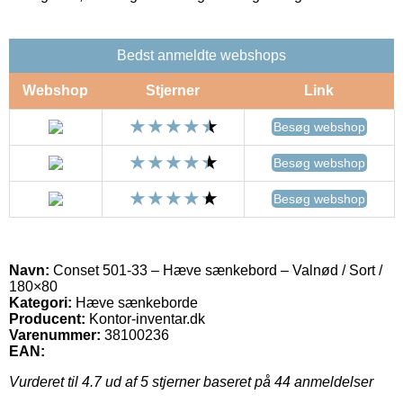
Bedst anmeldte webshops
Webshop
Stjerner
Link
Besøg webshop
Besøg webshop
Besøg webshop
Navn:
Conset 501-33 – Hæve sænkebord – Valnød / Sort /
180×80
Kategori:
Hæve sænkeborde
Producent:
Kontor-inventar.dk
Varenummer:
38100236
EAN:
Vurderet til
4.7
ud af 5 stjerner baseret på
44
anmeldelser