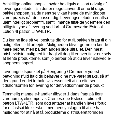
Adskillige online shops tilbyder heldigvis et stort udvalg af
leveringsmetoder. En der er meget anvendt er nu til dags
pakkeshoppen, så du nemt selv kan hente de nyindkøbte
varer præcis når det passer dig. Leveringsmetoden er altså
ualmindeligt problemfri, samt i mange tilfælde ydermere den
billigste type af levering ved køb af Cremesæbe Estesol
Lotion 4l patron LTW4LTR.
Du kunne lige så vel beslutte dig for at få pakken bragt til din
bolig eller til dit arbejde. Muligheden bliver gerne en kende
mere pebret, men på den anden side ultra let. Den mest
prisbevidste mulighed for fragt vil dog til enhver tid være selv
at hente produkterne, som jo beroer på at du lever nærved e-
shoppens bopæl.
Leveringstidspunktet på Rengøring / Cremer er yderst
betydningsfuld ifald du behøver dine nye varer straks, så af
den grund er det forholdsvis essentielt at du efterser
tidshorisonten for levering for det vedkommende produkt.
Temmelig mange e-handler tilbyder 1 dags fragt på flere
varenumre, eksempelvis Cremesæbe Estesol Lotion 4l
patron LTW4LTR, som dog antager at handlen laves forud
for et fastsat klokkeslæt, med hensynstagen til at de har
mulighed for at nå at få produkterne distribueret forinden