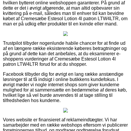
hvilken bytteret online webshoppen garanterer. På grund af
dette er det i øvrigt afgørende, at man altid opbevarer sin
kvittering på e-mail, således man til enhver tid kan bevidne
købet af Cremesæbe Estesol Lotion 4l patron LTW4LTR, om
man er på udkig efter produkter til en kvinde eller mand.
Trustpilot tilbyder nogenlunde habile chancer for at finde ud
af en længere række eksisterende køberes betragtninger og
på grund af dette kan det anbefales, at du eksaminerer e-
shoppens vurderinger af Cremesæbe Estesol Lotion 4l
patron LTW4LTR forud for at du shopper.
Facebook tilbyder dig for øvrigt en lang række anstændige
løsninger til at få indsigt i online butikkens kundefokus. I
øvrigt møder vi nogle internet shops som giver kunderne
mulighed for at sammensætte en bedømmelse af deres køb,
hvilket lige så vel burde anvendes til at tage stilling til
tilfredsheden hos kunderne.
Vores website er finansieret af reklameindtægter. Vi har
samarbejder med en række webshops eftersom vi publicerer
forretningernes tilbud, og modtager godtgørelse forudsat