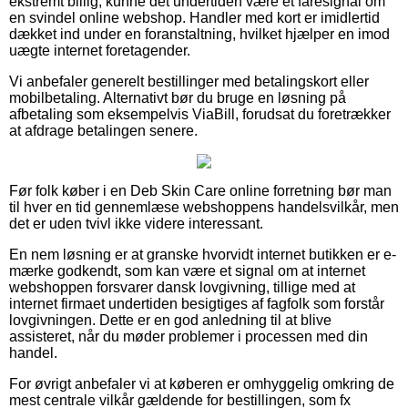
ekstremt billig, kunne det undertiden være et faresignal om
en svindel online webshop. Handler med kort er imidlertid
dækket ind under en foranstaltning, hvilket hjælper en imod
uægte internet foretagender.
Vi anbefaler generelt bestillinger med betalingskort eller
mobilbetaling. Alternativt bør du bruge en løsning på
afbetaling som eksempelvis ViaBill, forudsat du foretrækker
at afdrage betalingen senere.
Før folk køber i en Deb Skin Care online forretning bør man
til hver en tid gennemlæse webshoppens handelsvilkår, men
det er uden tvivl ikke videre interessant.
En nem løsning er at granske hvorvidt internet butikken er e-
mærke godkendt, som kan være et signal om at internet
webshoppen forsvarer dansk lovgivning, tillige med at
internet firmaet undertiden besigtiges af fagfolk som forstår
lovgivningen. Dette er en god anledning til at blive
assisteret, når du møder problemer i processen med din
handel.
For øvrigt anbefaler vi at køberen er omhyggelig omkring de
mest centrale vilkår gældende for bestillingen, som fx