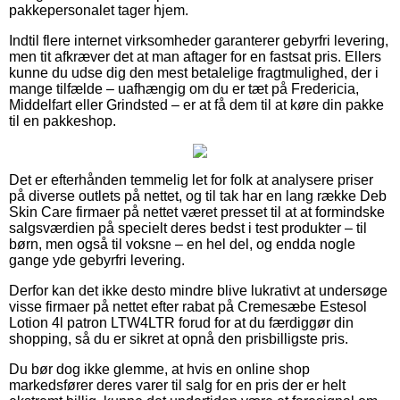
pakkepersonalet tager hjem.
Indtil flere internet virksomheder garanterer gebyrfri levering,
men tit afkræver det at man aftager for en fastsat pris. Ellers
kunne du udse dig den mest betalelige fragtmulighed, der i
mange tilfælde – uafhængig om du er tæt på Fredericia,
Middelfart eller Grindsted – er at få dem til at køre din pakke
til en pakkeshop.
Det er efterhånden temmelig let for folk at analysere priser
på diverse outlets på nettet, og til tak har en lang række Deb
Skin Care firmaer på nettet været presset til at at formindske
salgsværdien på specielt deres bedst i test produkter – til
børn, men også til voksne – en hel del, og endda nogle
gange yde gebyrfri levering.
Derfor kan det ikke desto mindre blive lukrativt at undersøge
visse firmaer på nettet efter rabat på Cremesæbe Estesol
Lotion 4l patron LTW4LTR forud for at du færdiggør din
shopping, så du er sikret at opnå den prisbilligste pris.
Du bør dog ikke glemme, at hvis en online shop
markedsfører deres varer til salg for en pris der er helt