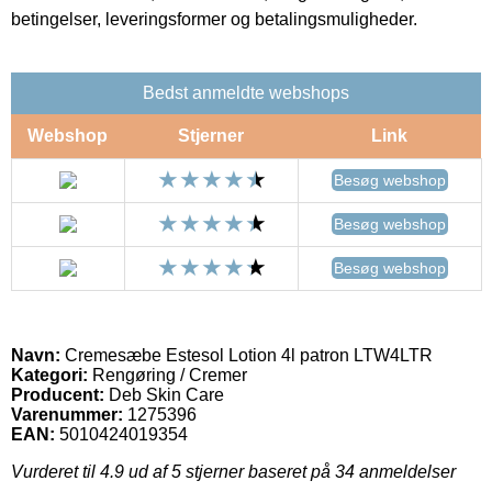
betingelser, leveringsformer og betalingsmuligheder.
Bedst anmeldte webshops
Webshop
Stjerner
Link
Besøg webshop
Besøg webshop
Besøg webshop
Navn:
Cremesæbe Estesol Lotion 4l patron LTW4LTR
Kategori:
Rengøring / Cremer
Producent:
Deb Skin Care
Varenummer:
1275396
EAN:
5010424019354
Vurderet til
4.9
ud af 5 stjerner baseret på
34
anmeldelser