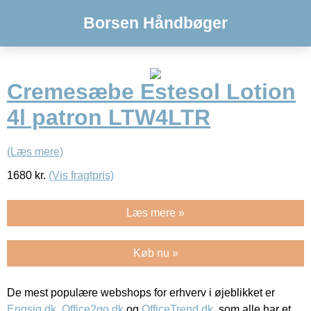
Borsen Håndbøger
Cremesæbe Estesol Lotion
4l patron LTW4LTR
(Læs mere)
1680
kr.
(Vis fragtpris)
Læs mere »
Køb nu »
De mest populære webshops for erhverv i øjeblikket er
Engsig.dk
,
Office2go.dk
og
OfficeTrend.dk
, som alle har et