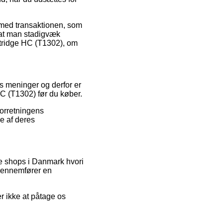
se med transaktionen, som
, at man stadigvæk
rtridge HC (T1302), om
s meninger og derfor er
HC (T1302) før du køber.
forretningens
e af deres
ne shops i Danmark hvori
 gennemfører en
r ikke at påtage os