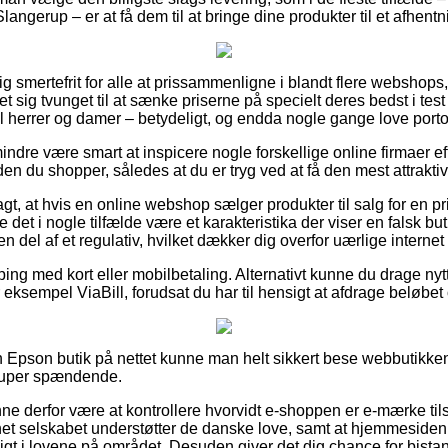
Slangerup – er at få dem til at bringe dine produkter til et afhent
tig smertefrit for alle at prissammenligne i blandt flere webshops
t sig tvunget til at sænke priserne på specielt deres bedst i test 
il herrer og damer – betydeligt, og endda nogle gange love portofr
ndre være smart at inspicere nogle forskellige online firmaer ef
n du shopper, således at du er tryg ved at få den mest attraktiv
t, at hvis en online webshop sælger produkter til salg for en 
e det i nogle tilfælde være et karakteristika der viser en falsk b
 en del af et regulativ, hvilket dækker dig overfor uærlige interne
ping med kort eller mobilbetaling. Alternativt kunne du drage nyt
 eksempel ViaBill, forudsat du har til hensigt at afdrage beløbet 
en Epson butik på nettet kunne man helt sikkert bese webbutikke
 super spændende.
derfor være at kontrollere hvorvidt e-shoppen er e-mærke tilslu
net selskabet understøtter de danske love, samt at hjemmesiden af 
igt i lovene på området. Desuden giver det dig chance for bista