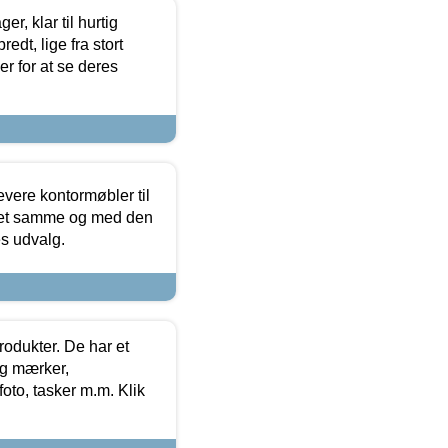
, klar til hurtig
edt, lige fra stort
er for at se deres
evere kontormøbler til
 det samme og med den
es udvalg.
rodukter. De har et
og mærker,
foto, tasker m.m. Klik