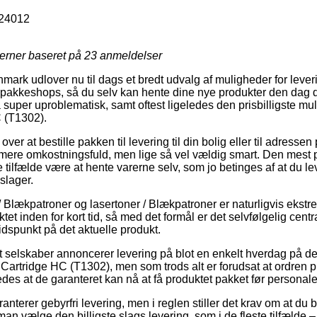
24012
jerner baseret på
23
anmeldelser
ark udlover nu til dags et bredt udvalg af muligheder for lever
pakkeshops, så du selv kan hente dine nye produkter den dag d
super uproblematisk, samt oftest ligeledes den prisbilligste mul
 (T1302).
ver at bestille pakken til levering til din bolig eller til adresse
 mere omkostningsfuld, men lige så vel vældig smart. Den mest 
te tilfælde være at hente varerne selv, som jo betinges af at du l
slager.
/ Blækpatroner og lasertoner / Blækpatroner er naturligvis ekst
tet inden for kort tid, så med det formål er det selvfølgelig cent
idspunkt på det aktuelle produkt.
selskaber annoncerer levering på blot en enkelt hverdag på de f
Cartridge HC (T1302), men som trods alt er forudsat at ordren pl
edes at de garanteret kan nå at få produktet pakket før personal
anterer gebyrfri levering, men i reglen stiller det krav om at du be
man vælge den billigste slags levering, som i de fleste tilfælde