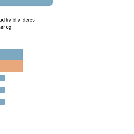
 fra bl.a. deres
mer og