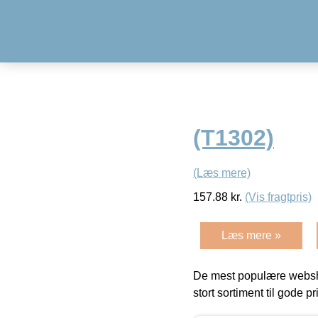
(T1302)
(Læs mere)
157.88
kr.
(Vis fragtpris)
Læs mere »
De mest populære websho
stort sortiment til gode pr