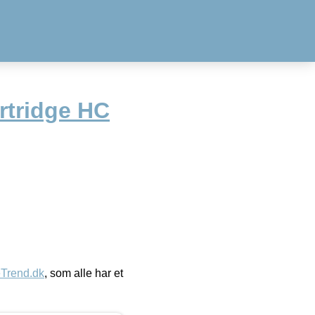
rtridge HC
eTrend.dk
, som alle har et