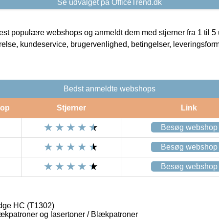
Se udvalget på OfficeTrend.dk
t populære webshops og anmeldt dem med stjerner fra 1 til 5 ud
rrelse, kundeservice, brugervenlighed, betingelser, leveringsfor
Bedst anmeldte webshops
op
Stjerner
Link
Besøg webshop
Besøg webshop
Besøg webshop
idge HC (T1302)
lækpatroner og lasertoner / Blækpatroner