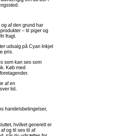
ningssted.
, og af den grund har
produkter – til piger og
i fragt.
ter udsalg på Cyan Inkjet
e pris.
pris som kan ses som
utik. Køb med
t foretagender.
te af en
over tid.
ns handelsbetingelser,
ttet, hvilket generelt er
og til ses til af
nd, når du udsættes for