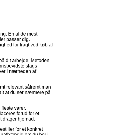
ing. En af de mest
er passer dig.
ighed for fragt ved køb af
n på dit arbejde. Metoden
prisbevidste slags
ever i nærheden af
remt relevant såfremt man
ralt at du ser nærmere på
leste varer,
aceres forud for et
et drager hjemad.
stiller for et konkret
 – uafhængig om du bor i