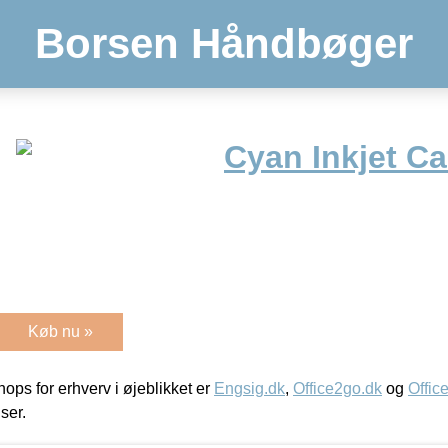
Borsen Håndbøger
Cyan Inkjet Ca
Køb nu »
ps for erhverv i øjeblikket er
Engsig.dk
,
Office2go.dk
og
Offic
iser.