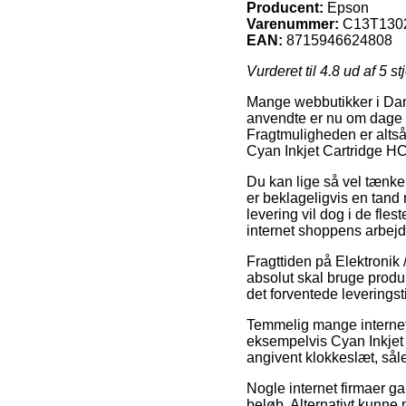
Producent:
Epson
Varenummer:
C13T130
EAN:
8715946624808
Vurderet til
4.8
ud af 5 st
Mange webbutikker i Danm
anvendte er nu om dage 
Fragtmuligheden er altså 
Cyan Inkjet Cartridge HC
Du kan lige så vel tænke o
er beklageligvis en tand
levering vil dog i de fles
internet shoppens arbejd
Fragttiden på Elektronik 
absolut skal bruge produk
det forventede leveringst
Temmelig mange internet 
eksempelvis Cyan Inkjet 
angivent klokkeslæt, sål
Nogle internet firmaer gar
beløb. Alternativt kunne 