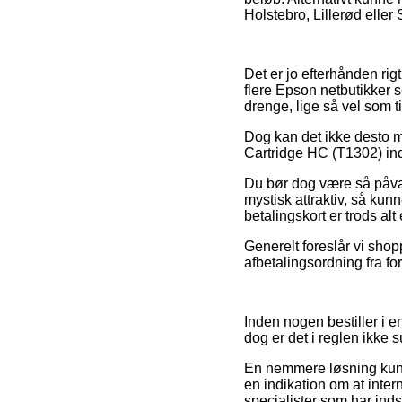
Holstebro, Lillerød eller 
Det er jo efterhånden rig
flere Epson netbutikker se
drenge, lige så vel som t
Dog kan det ikke desto mi
Cartridge HC (T1302) inde
Du bør dog være så påvag
mystisk attraktiv, så kunn
betalingskort er trods alt
Generelt foreslår vi shop
afbetalingsordning fra for
Inden nogen bestiller i 
dog er det i reglen ikke
En nemmere løsning kunne 
en indikation om at inter
specialister som har inds