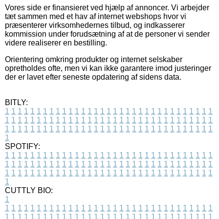
Vores side er finansieret ved hjælp af annoncer. Vi arbejder
tæt sammen med et hav af internet webshops hvor vi
præsenterer virksomhedernes tilbud, og indkasserer
kommission under forudsætning af at de personer vi sender
videre realiserer en bestilling.
Orientering omkring produkter og internet selskaber
opretholdes ofte, men vi kan ikke garantere imod justeringer
der er lavet efter seneste opdatering af sidens data.
BITLY:
1
1
1
1
1
1
1
1
1
1
1
1
1
1
1
1
1
1
1
1
1
1
1
1
1
1
1
1
1
1
1
1
1
1
1
1
1
1
1
1
1
1
1
1
1
1
1
1
1
1
1
1
1
1
1
1
1
1
1
1
1
1
1
1
1
1
1
1
1
1
1
1
1
1
1
1
1
1
1
1
1
1
1
1
1
1
1
1
1
1
1
1
1
1
1
1
1
1
1
1
SPOTIFY:
1
1
1
1
1
1
1
1
1
1
1
1
1
1
1
1
1
1
1
1
1
1
1
1
1
1
1
1
1
1
1
1
1
1
1
1
1
1
1
1
1
1
1
1
1
1
1
1
1
1
1
1
1
1
1
1
1
1
1
1
1
1
1
1
1
1
1
1
1
1
1
1
1
1
1
1
1
1
1
1
1
1
1
1
1
1
1
1
1
1
1
1
1
1
1
1
1
1
1
1
CUTTLY BIO:
1
1
1
1
1
1
1
1
1
1
1
1
1
1
1
1
1
1
1
1
1
1
1
1
1
1
1
1
1
1
1
1
1
1
1
1
1
1
1
1
1
1
1
1
1
1
1
1
1
1
1
1
1
1
1
1
1
1
1
1
1
1
1
1
1
1
1