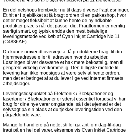
En del netshops frembyder nu til dags diverse fragtløsninger.
Et hit er i øjeblikket at få bragt ordren til en pakkeshop, hvor
det er meget fleksibelt at kunne hente de nyindkøbte
produkter præcis når det passer dig. Fragtformen er nemlig
særligt smart, og typisk endda den mest betalelige
leveringsmetode ved køb af Cyan Inkjet Cartridge No.11
(C4836AE).
Du kunne omvendt overveje at få produkterne bragt til din
hjemmeadresse eller til adressen hvor du arbejder.
Løsningen bliver desværre et hak mere bekostelig, men til
gengæld virkelig overkommelig. Den billigste metode til
levering kan ikke modsiges at være selv at hente ordren,
men det er betinget af at du lever lige ved internet firmaets
arbejdslager.
Leveringstidspunktet på Elektronik / Blækpatroner og
lasertoner / Blækpatroner er yderst essentiel forudsat vi har
brug for dine nye varer omgående, så i det øjemed er det
selvsagt på sin plads at du tjekker leveringstiden ved den
pågældende vare.
Mange forhandlere på nettet stiller garanti om dag-til-dag
fragt på en hel del varer, eksempelvis Cyan Inkjet Cartridge