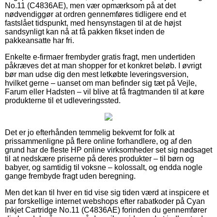
No.11 (C4836AE), men vær opmærksom på at det
nødvendiggør at ordren gennemføres tidligere end et
fastslået tidspunkt, med hensynstagen til at de højst
sandsynligt kan nå at få pakken fikset inden de
pakkeansatte har fri.
Enkelte e-firmaer frembyder gratis fragt, men undertiden
påkræves det at man shopper for et konkret beløb. I øvrigt
bør man udse dig den mest letkøbte leveringsversion,
hvilket gerne – uanset om man befinder sig tæt på Vejle,
Farum eller Hadsten – vil blive at få fragtmanden til at køre
produkterne til et udleveringssted.
Det er jo efterhånden temmelig bekvemt for folk at
prissammenligne på flere online forhandlere, og af den
grund har de fleste HP online virksomheder set sig nødsaget
til at nedskære priserne på deres produkter – til børn og
babyer, og samtidig til voksne – kolossalt, og endda nogle
gange frembyde fragt uden beregning.
Men det kan til hver en tid vise sig tiden værd at inspicere et
par forskellige internet webshops efter rabatkoder på Cyan
Inkjet Cartridge No.11 (C4836AE) forinden du gennemfører