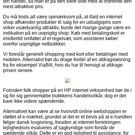
din handel, så man er på den sikre side med at indhente den
mest attraktive pris.
Du må trods alt være opmærksom på, at ifald en internet
shop afhænder produkter til salg for en udsalgspris som
virker usædvanlig attraktiv, burde det mange gange være en
indikation på en uoprigtig shop. Køb med betalingskort er
imidlertid omfattet af et regelsæt, som assisterer køber
overfor uoprigtige netbutikker.
Vi foreslår generelt shopping med kort eller betalinger med
mobilen. Alternativt bør du drage fordel af en afdragsløsning
fra for eksempel ViaBill, hvis du har til hensigt at afdrage
prisen senere.
Forinden folk shopper på en HP internet virksomhed bør de i
og for sig gennemløbe butikkens handelsvilkår, dog er det
bare ikke videre spændende.
Alternativet kan være at se hvorvidt online webshoppen er
støttet af e-mærket, grundet at det er et bevis på at e-handlen
følger dansk lovgivning, foruden at internet forretningen
lejlighedsvis evalueres af sagkyndige som forstår de
gældende vilkår. Dette er en god lejlighed til assistance, for