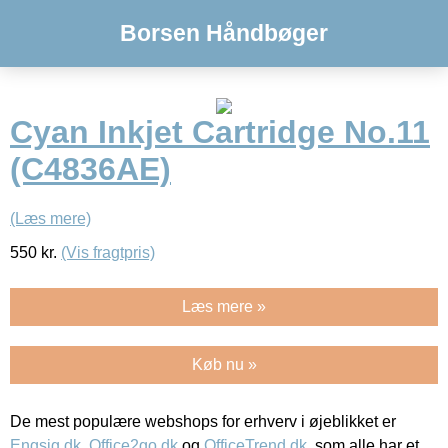
Borsen Håndbøger
Cyan Inkjet Cartridge No.11
(C4836AE)
(Læs mere)
550
kr.
(Vis fragtpris)
Læs mere »
Køb nu »
De mest populære webshops for erhverv i øjeblikket er
Engsig.dk
,
Office2go.dk
og
OfficeTrend.dk
, som alle har et