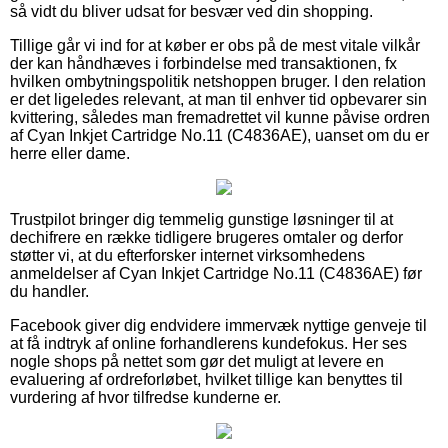
så vidt du bliver udsat for besvær ved din shopping.
Tillige går vi ind for at køber er obs på de mest vitale vilkår
der kan håndhæves i forbindelse med transaktionen, fx
hvilken ombytningspolitik netshoppen bruger. I den relation
er det ligeledes relevant, at man til enhver tid opbevarer sin
kvittering, således man fremadrettet vil kunne påvise ordren
af Cyan Inkjet Cartridge No.11 (C4836AE), uanset om du er
herre eller dame.
Trustpilot bringer dig temmelig gunstige løsninger til at
dechifrere en række tidligere brugeres omtaler og derfor
støtter vi, at du efterforsker internet virksomhedens
anmeldelser af Cyan Inkjet Cartridge No.11 (C4836AE) før
du handler.
Facebook giver dig endvidere immervæk nyttige genveje til
at få indtryk af online forhandlerens kundefokus. Her ses
nogle shops på nettet som gør det muligt at levere en
evaluering af ordreforløbet, hvilket tillige kan benyttes til
vurdering af hvor tilfredse kunderne er.