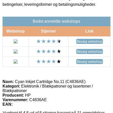
betingelser, leveringsformer og betalingsmuligheder.
Bedst anmeldte webshops
Webshop
Stjerner
Link
Besøg webshop
Besøg webshop
Besøg webshop
Navn:
Cyan Inkjet Cartridge No.11 (C4836AE)
Kategori:
Elektronik / Blækpatroner og lasertoner /
Blækpatroner
Producent:
HP
Varenummer:
C4836AE
EAN:
Vurderet til
4.5
ud af 5 stjerner baseret på
11
anmeldelser