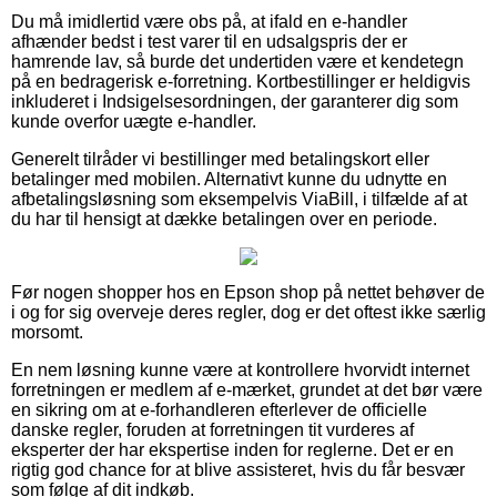
Du må imidlertid være obs på, at ifald en e-handler
afhænder bedst i test varer til en udsalgspris der er
hamrende lav, så burde det undertiden være et kendetegn
på en bedragerisk e-forretning. Kortbestillinger er heldigvis
inkluderet i Indsigelsesordningen, der garanterer dig som
kunde overfor uægte e-handler.
Generelt tilråder vi bestillinger med betalingskort eller
betalinger med mobilen. Alternativt kunne du udnytte en
afbetalingsløsning som eksempelvis ViaBill, i tilfælde af at
du har til hensigt at dække betalingen over en periode.
Før nogen shopper hos en Epson shop på nettet behøver de
i og for sig overveje deres regler, dog er det oftest ikke særlig
morsomt.
En nem løsning kunne være at kontrollere hvorvidt internet
forretningen er medlem af e-mærket, grundet at det bør være
en sikring om at e-forhandleren efterlever de officielle
danske regler, foruden at forretningen tit vurderes af
eksperter der har ekspertise inden for reglerne. Det er en
rigtig god chance for at blive assisteret, hvis du får besvær
som følge af dit indkøb.