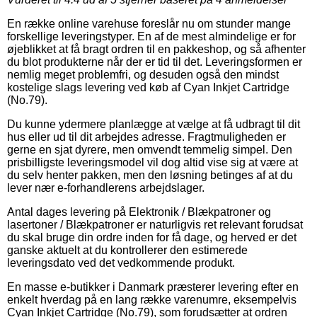
En række online varehuse foreslår nu om stunder mange
forskellige leveringstyper. En af de mest almindelige er for
øjeblikket at få bragt ordren til en pakkeshop, og så afhenter
du blot produkterne når der er tid til det. Leveringsformen er
nemlig meget problemfri, og desuden også den mindst
kostelige slags levering ved køb af Cyan Inkjet Cartridge
(No.79).
Du kunne ydermere planlægge at vælge at få udbragt til dit
hus eller ud til dit arbejdes adresse. Fragtmuligheden er
gerne en sjat dyrere, men omvendt temmelig simpel. Den
prisbilligste leveringsmodel vil dog altid vise sig at være at
du selv henter pakken, men den løsning betinges af at du
lever nær e-forhandlerens arbejdslager.
Antal dages levering på Elektronik / Blækpatroner og
lasertoner / Blækpatroner er naturligvis ret relevant forudsat
du skal bruge din ordre inden for få dage, og herved er det
ganske aktuelt at du kontrollerer den estimerede
leveringsdato ved det vedkommende produkt.
En masse e-butikker i Danmark præsterer levering efter en
enkelt hverdag på en lang række varenumre, eksempelvis
Cyan Inkjet Cartridge (No.79), som forudsætter at ordren