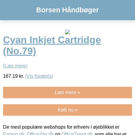
Borsen Håndbøger
Cyan Inkjet Cartridge
(No.79)
(Læs mere)
167.19
kr.
(Vis fragtpris)
Læs mere »
Køb nu »
De mest populære webshops for erhverv i øjeblikket er
Engsig.dk
,
Office2go.dk
og
OfficeTrend.dk
, som alle har et