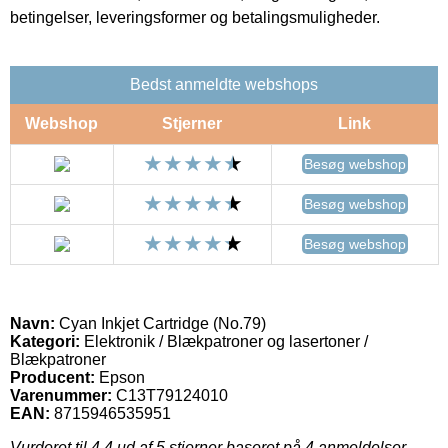
betingelser, leveringsformer og betalingsmuligheder.
Bedst anmeldte webshops
Webshop
Stjerner
Link
Besøg webshop
Besøg webshop
Besøg webshop
Navn:
Cyan Inkjet Cartridge (No.79)
Kategori:
Elektronik / Blækpatroner og lasertoner /
Blækpatroner
Producent:
Epson
Varenummer:
C13T79124010
EAN:
8715946535951
Vurderet til
4.4
ud af 5 stjerner baseret på
4
anmeldelser