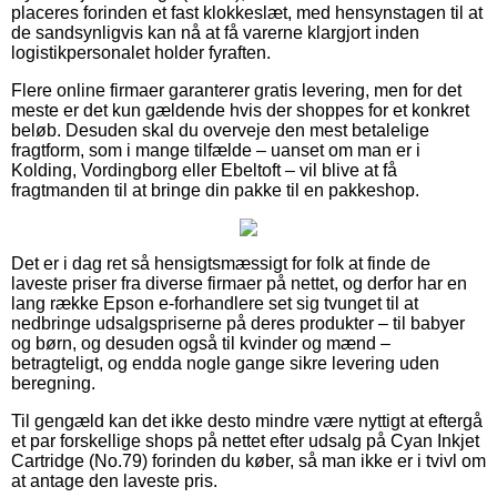
placeres forinden et fast klokkeslæt, med hensynstagen til at
de sandsynligvis kan nå at få varerne klargjort inden
logistikpersonalet holder fyraften.
Flere online firmaer garanterer gratis levering, men for det
meste er det kun gældende hvis der shoppes for et konkret
beløb. Desuden skal du overveje den mest betalelige
fragtform, som i mange tilfælde – uanset om man er i
Kolding, Vordingborg eller Ebeltoft – vil blive at få
fragtmanden til at bringe din pakke til en pakkeshop.
Det er i dag ret så hensigtsmæssigt for folk at finde de
laveste priser fra diverse firmaer på nettet, og derfor har en
lang række Epson e-forhandlere set sig tvunget til at
nedbringe udsalgspriserne på deres produkter – til babyer
og børn, og desuden også til kvinder og mænd –
betragteligt, og endda nogle gange sikre levering uden
beregning.
Til gengæld kan det ikke desto mindre være nyttigt at eftergå
et par forskellige shops på nettet efter udsalg på Cyan Inkjet
Cartridge (No.79) forinden du køber, så man ikke er i tvivl om
at antage den laveste pris.