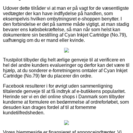
Udover dette tilråder vi at man er på vagt for de væsentligste
vedtægter der kan have indflydelse på handlen, som
eksempelvis hvilken ombytningsret e-shoppen benytter. I
den forbindelse er det på samme måde vigtigt, at man stadig
bevarer ens købsbekræftelse, så man når som helst kan
dokumentere sin bestilling af Cyan Inkjet Cartridge (No.79),
uafhængig om du er mand eller kvinde.
Trustpilot tilbyder dig helt ærlige genveje til at verificere en
hel del andre kunders evalueringer og derfor kan det være til
hjælp, at du sonderer e-forretningens omtaler af Cyan Inkjet
Cartridge (No.79) før du placerer din ordre.
Facebook resulterer i for øvrigt uden sammenligning
tiltalende genveje til at få indtryk af e-butikkens popularitet.
Herinde ser vi en del online shops i Danmark som tilbyder
kunderne at formulere en bedømmelse af ordreforløbet, som
desuden kan drages fordel af til at fornemme
kundetilfredsheden.
Vores hjemmeside er finansieret af annonceindtægter. Vi