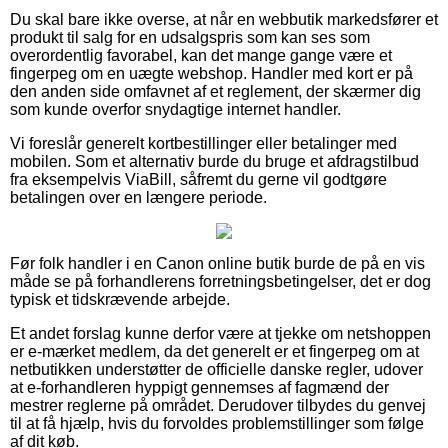
Du skal bare ikke overse, at når en webbutik markedsfører et
produkt til salg for en udsalgspris som kan ses som
overordentlig favorabel, kan det mange gange være et
fingerpeg om en uægte webshop. Handler med kort er på
den anden side omfavnet af et reglement, der skærmer dig
som kunde overfor snydagtige internet handler.
Vi foreslår generelt kortbestillinger eller betalinger med
mobilen. Som et alternativ burde du bruge et afdragstilbud
fra eksempelvis ViaBill, såfremt du gerne vil godtgøre
betalingen over en længere periode.
Før folk handler i en Canon online butik burde de på en vis
måde se på forhandlerens forretningsbetingelser, det er dog
typisk et tidskrævende arbejde.
Et andet forslag kunne derfor være at tjekke om netshoppen
er e-mærket medlem, da det generelt er et fingerpeg om at
netbutikken understøtter de officielle danske regler, udover
at e-forhandleren hyppigt gennemses af fagmænd der
mestrer reglerne på området. Derudover tilbydes du genvej
til at få hjælp, hvis du forvoldes problemstillinger som følge
af dit køb.