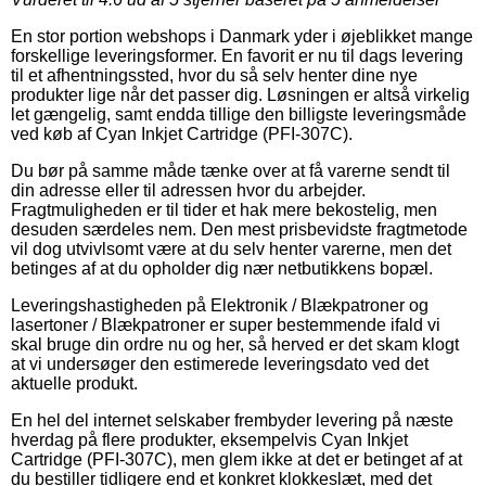
En stor portion webshops i Danmark yder i øjeblikket mange
forskellige leveringsformer. En favorit er nu til dags levering
til et afhentningssted, hvor du så selv henter dine nye
produkter lige når det passer dig. Løsningen er altså virkelig
let gængelig, samt endda tillige den billigste leveringsmåde
ved køb af Cyan Inkjet Cartridge (PFI-307C).
Du bør på samme måde tænke over at få varerne sendt til
din adresse eller til adressen hvor du arbejder.
Fragtmuligheden er til tider et hak mere bekostelig, men
desuden særdeles nem. Den mest prisbevidste fragtmetode
vil dog utvivlsomt være at du selv henter varerne, men det
betinges af at du opholder dig nær netbutikkens bopæl.
Leveringshastigheden på Elektronik / Blækpatroner og
lasertoner / Blækpatroner er super bestemmende ifald vi
skal bruge din ordre nu og her, så herved er det skam klogt
at vi undersøger den estimerede leveringsdato ved det
aktuelle produkt.
En hel del internet selskaber frembyder levering på næste
hverdag på flere produkter, eksempelvis Cyan Inkjet
Cartridge (PFI-307C), men glem ikke at det er betinget af at
du bestiller tidligere end et konkret klokkeslæt, med det