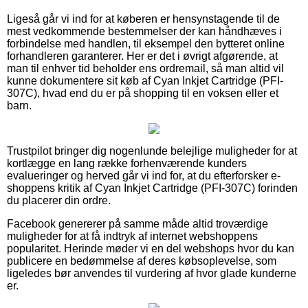
Ligeså går vi ind for at køberen er hensynstagende til de
mest vedkommende bestemmelser der kan håndhæves i
forbindelse med handlen, til eksempel den bytteret online
forhandleren garanterer. Her er det i øvrigt afgørende, at
man til enhver tid beholder ens ordremail, så man altid vil
kunne dokumentere sit køb af Cyan Inkjet Cartridge (PFI-
307C), hvad end du er på shopping til en voksen eller et
barn.
Trustpilot bringer dig nogenlunde belejlige muligheder for at
kortlægge en lang række forhenværende kunders
evalueringer og herved går vi ind for, at du efterforsker e-
shoppens kritik af Cyan Inkjet Cartridge (PFI-307C) forinden
du placerer din ordre.
Facebook genererer på samme måde altid troværdige
muligheder for at få indtryk af internet webshoppens
popularitet. Herinde møder vi en del webshops hvor du kan
publicere en bedømmelse af deres købsoplevelse, som
ligeledes bør anvendes til vurdering af hvor glade kunderne
er.