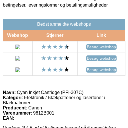
betingelser, leveringsformer og betalingsmuligheder.
Bedst anmeldte webshops
Webshop
Stjerner
Link
Besøg webshop
Besøg webshop
Besøg webshop
Navn:
Cyan Inkjet Cartridge (PFI-307C)
Kategori:
Elektronik / Blækpatroner og lasertoner /
Blækpatroner
Producent:
Canon
Varenummer:
9812B001
EAN:
Vurderet til
4.6
ud af 5 stjerner baseret på
5
anmeldelser