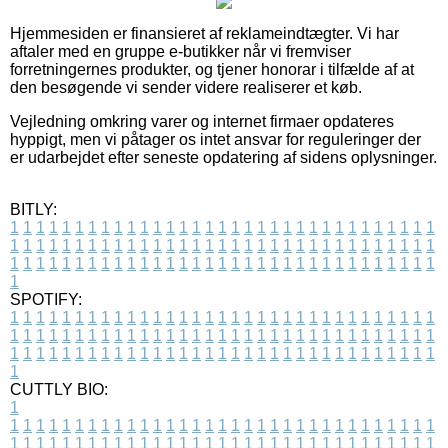
Hjemmesiden er finansieret af reklameindtægter. Vi har
aftaler med en gruppe e-butikker når vi fremviser
forretningernes produkter, og tjener honorar i tilfælde af at
den besøgende vi sender videre realiserer et køb.
Vejledning omkring varer og internet firmaer opdateres
hyppigt, men vi påtager os intet ansvar for reguleringer der
er udarbejdet efter seneste opdatering af sidens oplysninger.
BITLY:
1
1
1
1
1
1
1
1
1
1
1
1
1
1
1
1
1
1
1
1
1
1
1
1
1
1
1
1
1
1
1
1
1
1
1
1
1
1
1
1
1
1
1
1
1
1
1
1
1
1
1
1
1
1
1
1
1
1
1
1
1
1
1
1
1
1
1
1
1
1
1
1
1
1
1
1
1
1
1
1
1
1
1
1
1
1
1
1
1
1
1
1
1
1
1
1
1
1
1
1
SPOTIFY:
1
1
1
1
1
1
1
1
1
1
1
1
1
1
1
1
1
1
1
1
1
1
1
1
1
1
1
1
1
1
1
1
1
1
1
1
1
1
1
1
1
1
1
1
1
1
1
1
1
1
1
1
1
1
1
1
1
1
1
1
1
1
1
1
1
1
1
1
1
1
1
1
1
1
1
1
1
1
1
1
1
1
1
1
1
1
1
1
1
1
1
1
1
1
1
1
1
1
1
1
CUTTLY BIO:
1
1
1
1
1
1
1
1
1
1
1
1
1
1
1
1
1
1
1
1
1
1
1
1
1
1
1
1
1
1
1
1
1
1
1
1
1
1
1
1
1
1
1
1
1
1
1
1
1
1
1
1
1
1
1
1
1
1
1
1
1
1
1
1
1
1
1