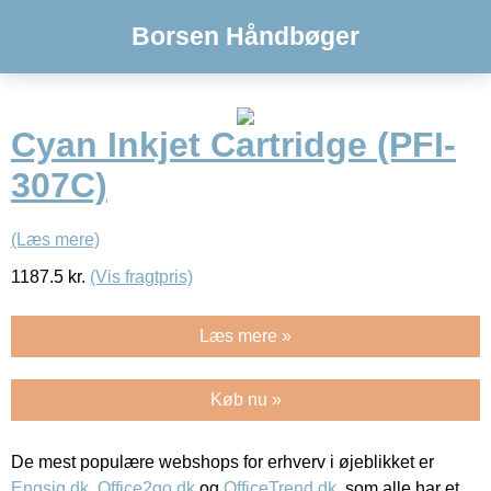
Borsen Håndbøger
Cyan Inkjet Cartridge (PFI-
307C)
(Læs mere)
1187.5
kr.
(Vis fragtpris)
Læs mere »
Køb nu »
De mest populære webshops for erhverv i øjeblikket er
Engsig.dk
,
Office2go.dk
og
OfficeTrend.dk
, som alle har et