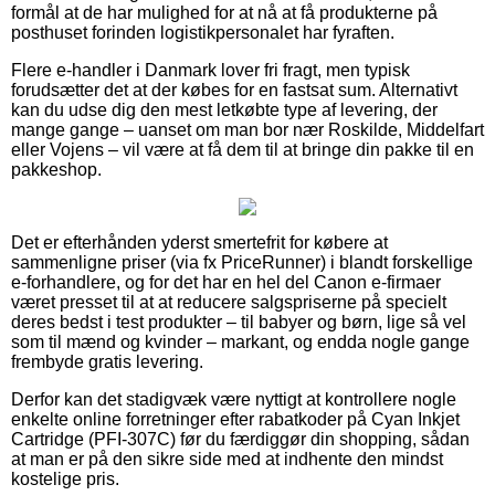
formål at de har mulighed for at nå at få produkterne på
posthuset forinden logistikpersonalet har fyraften.
Flere e-handler i Danmark lover fri fragt, men typisk
forudsætter det at der købes for en fastsat sum. Alternativt
kan du udse dig den mest letkøbte type af levering, der
mange gange – uanset om man bor nær Roskilde, Middelfart
eller Vojens – vil være at få dem til at bringe din pakke til en
pakkeshop.
Det er efterhånden yderst smertefrit for købere at
sammenligne priser (via fx PriceRunner) i blandt forskellige
e-forhandlere, og for det har en hel del Canon e-firmaer
været presset til at at reducere salgspriserne på specielt
deres bedst i test produkter – til babyer og børn, lige så vel
som til mænd og kvinder – markant, og endda nogle gange
frembyde gratis levering.
Derfor kan det stadigvæk være nyttigt at kontrollere nogle
enkelte online forretninger efter rabatkoder på Cyan Inkjet
Cartridge (PFI-307C) før du færdiggør din shopping, sådan
at man er på den sikre side med at indhente den mindst
kostelige pris.