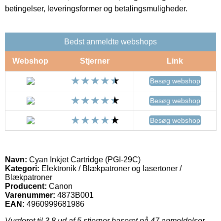
betingelser, leveringsformer og betalingsmuligheder.
Bedst anmeldte webshops
Webshop
Stjerner
Link
Besøg webshop
Besøg webshop
Besøg webshop
Navn:
Cyan Inkjet Cartridge (PGI-29C)
Kategori:
Elektronik / Blækpatroner og lasertoner /
Blækpatroner
Producent:
Canon
Varenummer:
4873B001
EAN:
4960999681986
Vurderet til
3.8
ud af 5 stjerner baseret på
47
anmeldelser