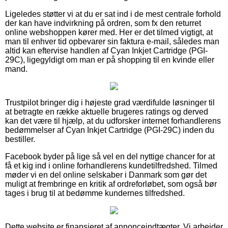
Ligeledes støtter vi at du er sat ind i de mest centrale forhold
der kan have indvirkning på ordren, som fx den returret
online webshoppen kører med. Her er det tilmed vigtigt, at
man til enhver tid opbevarer sin faktura e-mail, således man
altid kan eftervise handlen af Cyan Inkjet Cartridge (PGI-
29C), ligegyldigt om man er på shopping til en kvinde eller
mand.
Trustpilot bringer dig i højeste grad værdifulde løsninger til
at betragte en række aktuelle brugeres ratings og derved
kan det være til hjælp, at du udforsker internet forhandlerens
bedømmelser af Cyan Inkjet Cartridge (PGI-29C) inden du
bestiller.
Facebook byder på lige så vel en del nyttige chancer for at
få et kig ind i online forhandlerens kundetilfredshed. Tilmed
møder vi en del online selskaber i Danmark som gør det
muligt at frembringe en kritik af ordreforløbet, som også bør
tages i brug til at bedømme kundernes tilfredshed.
Dette website er finansieret af annonceindtægter. Vi arbejder