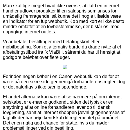
Man skal lige meget hvad ikke overse, at ifald en internet
handler udlover produkter til en salgspris som anses for
umådelig fremragende, så kunne det i nogle tilfælde være
en indikator for en fup webbutik. Køb med kort er ikke desto
mindre omfattet af en lovbestemmelse, der bistår os imod
uoprigtige internet outlets.
Vi anbefaler bestillinger med betalingskort eller
mobilbetaling. Som et alternativ burde du drage nytte af et
afbetalingstilbud fra fx ViaBill, såfremt du har til hensigt at
godtgøre beløbet over flere uger.
Forinden nogen køber i en Canon webbutik kan de for at
være på den sikre side gennemgå forhandlerens regler, dog
er det naturligvis ikke særlig spændende.
Et andet alternativ kan være at se nærmere på om internet
selskabet er e-mærke godkendt, siden det typisk er en
antydning af at online forhandleren lever op til dansk
lovgivning, samt at internet shoppen jævnligt gennemses af
fagfolk der har nøje kendskab til reglementet på området.
Det er en rigtig god chance for støtte, hvis du møder
problemstillinger ved din bestilling.