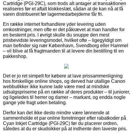
Cartridge (PGI-29C), som trods alt antager at transaktionen
realiseres før et aftalt klokkeslæt, sådan at de kan nå at få
varen distribueret før lagermedarbejderne får fri.
En række internet forhandlere yder levering uden
omkostninger, men ofte er det påkrævet at man handler for
en bestemt pris. I øvrigt skulle du snuppe den mest
prisbevidste leveringsmodel, hvilket ofte – ligegyldigt om
man befinder sig nær København, Svendborg eller Hammel
– vil blive at få fragtmanden til at levere din bestilling til en
pakkeshop.
Det er jo ret simpelt for købere at lave prissammenligning
hos forskellige online shops, og derved har utallige Canon
webbutikker ikke kunne lade være med at mindske
udsalgspriserne på en række af deres produkter – til juniorer,
og ligeledes til herrer og damer – markant, og endda nogle
gange yde fragt uden betaling.
Derfor kan det ikke desto mindre være lønnende at
sammenholde et par online forretninger efter rabatkoder på
Cyan Inkjet Cartridge (PGI-29C) før du placerer ordren,
således at du er skudsikker på at indhente den laveste pris.