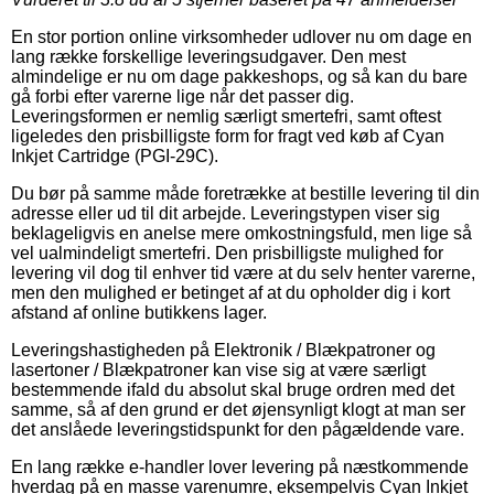
En stor portion online virksomheder udlover nu om dage en
lang række forskellige leveringsudgaver. Den mest
almindelige er nu om dage pakkeshops, og så kan du bare
gå forbi efter varerne lige når det passer dig.
Leveringsformen er nemlig særligt smertefri, samt oftest
ligeledes den prisbilligste form for fragt ved køb af Cyan
Inkjet Cartridge (PGI-29C).
Du bør på samme måde foretrække at bestille levering til din
adresse eller ud til dit arbejde. Leveringstypen viser sig
beklageligvis en anelse mere omkostningsfuld, men lige så
vel ualmindeligt smertefri. Den prisbilligste mulighed for
levering vil dog til enhver tid være at du selv henter varerne,
men den mulighed er betinget af at du opholder dig i kort
afstand af online butikkens lager.
Leveringshastigheden på Elektronik / Blækpatroner og
lasertoner / Blækpatroner kan vise sig at være særligt
bestemmende ifald du absolut skal bruge ordren med det
samme, så af den grund er det øjensynligt klogt at man ser
det anslåede leveringstidspunkt for den pågældende vare.
En lang række e-handler lover levering på næstkommende
hverdag på en masse varenumre, eksempelvis Cyan Inkjet