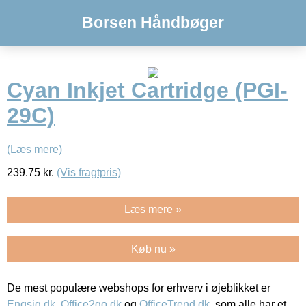
Borsen Håndbøger
Cyan Inkjet Cartridge (PGI-
29C)
(Læs mere)
239.75
kr.
(Vis fragtpris)
Læs mere »
Køb nu »
De mest populære webshops for erhverv i øjeblikket er
Engsig.dk
,
Office2go.dk
og
OfficeTrend.dk
, som alle har et