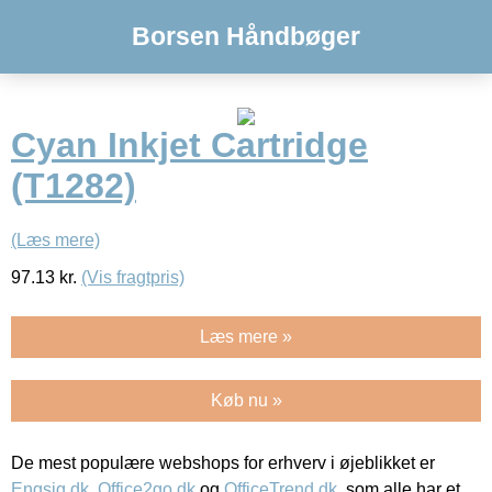
Borsen Håndbøger
Cyan Inkjet Cartridge
(T1282)
(Læs mere)
97.13
kr.
(Vis fragtpris)
Læs mere »
Køb nu »
De mest populære webshops for erhverv i øjeblikket er
Engsig.dk
,
Office2go.dk
og
OfficeTrend.dk
, som alle har et