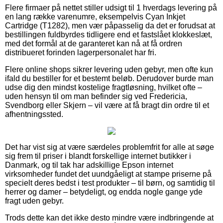
Flere firmaer på nettet stiller udsigt til 1 hverdags levering på
en lang række varenumre, eksempelvis Cyan Inkjet
Cartridge (T1282), men vær påpasselig da det er forudsat at
bestillingen fuldbyrdes tidligere end et fastslået klokkeslæt,
med det formål at de garanteret kan nå at få ordren
distribueret forinden lagerpersonalet har fri.
Flere online shops sikrer levering uden gebyr, men ofte kun
ifald du bestiller for et bestemt beløb. Derudover burde man
udse dig den mindst kostelige fragtløsning, hvilket ofte –
uden hensyn til om man befinder sig ved Fredericia,
Svendborg eller Skjern – vil være at få bragt din ordre til et
afhentningssted.
Det har vist sig at være særdeles problemfrit for alle at søge
sig frem til priser i blandt forskellige internet butikker i
Danmark, og til tak har adskillige Epson internet
virksomheder fundet det uundgåeligt at stampe priserne på
specielt deres bedst i test produkter – til børn, og samtidig til
herrer og damer – betydeligt, og endda nogle gange yde
fragt uden gebyr.
Trods dette kan det ikke desto mindre være indbringende at