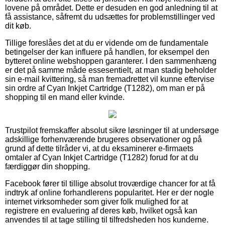
lovene på området. Dette er desuden en god anledning til at
få assistance, såfremt du udsættes for problemstillinger ved
dit køb.
Tillige foreslåes det at du er vidende om de fundamentale
betingelser der kan influere på handlen, for eksempel den
bytteret online webshoppen garanterer. I den sammenhæng
er det på samme måde essesentielt, at man stadig beholder
sin e-mail kvittering, så man fremadrettet vil kunne eftervise
sin ordre af Cyan Inkjet Cartridge (T1282), om man er på
shopping til en mand eller kvinde.
Trustpilot fremskaffer absolut sikre løsninger til at undersøge
adskillige forhenværende brugeres observationer og på
grund af dette tilråder vi, at du eksaminerer e-firmaets
omtaler af Cyan Inkjet Cartridge (T1282) forud for at du
færdiggør din shopping.
Facebook fører til tillige absolut troværdige chancer for at få
indtryk af online forhandlerens popularitet. Her er der nogle
internet virksomheder som giver folk mulighed for at
registrere en evaluering af deres køb, hvilket også kan
anvendes til at tage stilling til tilfredsheden hos kunderne.