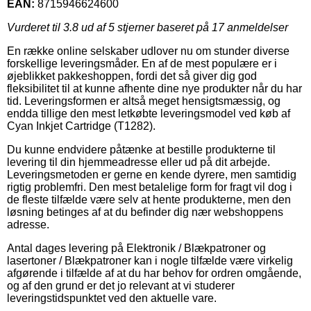
EAN:
8715946624600
Vurderet til
3.8
ud af 5 stjerner baseret på
17
anmeldelser
En række online selskaber udlover nu om stunder diverse
forskellige leveringsmåder. En af de mest populære er i
øjeblikket pakkeshoppen, fordi det så giver dig god
fleksibilitet til at kunne afhente dine nye produkter når du har
tid. Leveringsformen er altså meget hensigtsmæssig, og
endda tillige den mest letkøbte leveringsmodel ved køb af
Cyan Inkjet Cartridge (T1282).
Du kunne endvidere påtænke at bestille produkterne til
levering til din hjemmeadresse eller ud på dit arbejde.
Leveringsmetoden er gerne en kende dyrere, men samtidig
rigtig problemfri. Den mest betalelige form for fragt vil dog i
de fleste tilfælde være selv at hente produkterne, men den
løsning betinges af at du befinder dig nær webshoppens
adresse.
Antal dages levering på Elektronik / Blækpatroner og
lasertoner / Blækpatroner kan i nogle tilfælde være virkelig
afgørende i tilfælde af at du har behov for ordren omgående,
og af den grund er det jo relevant at vi studerer
leveringstidspunktet ved den aktuelle vare.