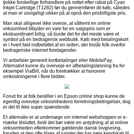
tjekke forskellige forhandlere på nettet efter rabat på Cyan
Inkjet Cartridge (T1282) før du gennemfører dit køb, således
at man er usvigeligt sikker på at opnå den prisbilligste pris.
Man skal alligevel ikke overse, at såfremt en online
virksomhed tilbyder en vare for en salgspris som er
ekstraordinært billig, så burde det for det meste være et
symbol på en bedragerisk webbutik. Køb med betalingskort
er i hvert fald indbefattet af en orden, der bistår folk overfor
bedrageriske internet foretagender.
Vi anbefaler generelt kortbetalinger eller MobilePay.
Alternativt kunne du overveje en afbetalingsløsning fra for
eksempel ViaBill, når du foretrækker at honorere
omkostningerne i flere bidder.
Forud for at folk bestiller i en Epson online shop kunne de
egentlig overveje virksomhedens forretningsbetingelser, dog
er det tit ikke super spændende.
Et alternativ er at undersøge om internet webshoppen er e-
mærke tilsluttet, fordi det bør være en antydning af at online
virksomheden efterkommer gældende dansk lovgivning,
foruden at den ofte tilses af jurister der har nøje kendskab til