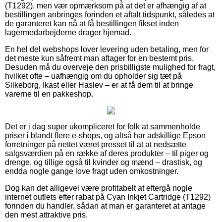
(T1292), men vær opmærksom på at det er afhængig af at
bestillingen anbringes forinden et aftalt tidspunkt, således at
de garanteret kan nå at få bestillingen fikset inden
lagermedarbejderne drager hjemad.
En hel del webshops lover levering uden betaling, men for
det meste kun såfremt man aftager for en bestemt pris.
Desuden må du overveje den prisbilligste mulighed for fragt,
hvilket ofte – uafhængig om du opholder sig tæt på
Silkeborg, Ikast eller Haslev – er at få dem til at bringe
varerne til en pakkeshop.
Det er i dag super ukompliceret for folk at sammenholde
priser i blandt flere e-shops, og altså har adskillige Epson
forretninger på nettet været presset til at at nedsætte
salgsværdien på en række af deres produkter – til piger og
drenge, og tillige også til kvinder og mænd – drastisk, og
endda nogle gange love fragt uden omkostninger.
Dog kan det alligevel være profitabelt at eftergå nogle
internet outlets efter rabat på Cyan Inkjet Cartridge (T1292)
forinden du handler, sådan at man er garanteret at antage
den mest attraktive pris.