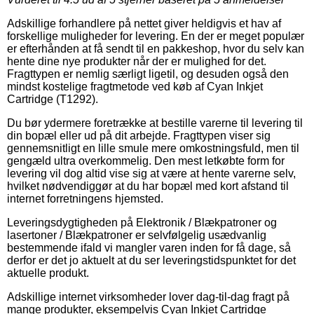
Adskillige forhandlere på nettet giver heldigvis et hav af
forskellige muligheder for levering. En der er meget populær
er efterhånden at få sendt til en pakkeshop, hvor du selv kan
hente dine nye produkter når der er mulighed for det.
Fragttypen er nemlig særligt ligetil, og desuden også den
mindst kostelige fragtmetode ved køb af Cyan Inkjet
Cartridge (T1292).
Du bør ydermere foretrække at bestille varerne til levering til
din bopæl eller ud på dit arbejde. Fragttypen viser sig
gennemsnitligt en lille smule mere omkostningsfuld, men til
gengæld ultra overkommelig. Den mest letkøbte form for
levering vil dog altid vise sig at være at hente varerne selv,
hvilket nødvendiggør at du har bopæl med kort afstand til
internet forretningens hjemsted.
Leveringsdygtigheden på Elektronik / Blækpatroner og
lasertoner / Blækpatroner er selvfølgelig usædvanlig
bestemmende ifald vi mangler varen inden for få dage, så
derfor er det jo aktuelt at du ser leveringstidspunktet for det
aktuelle produkt.
Adskillige internet virksomheder lover dag-til-dag fragt på
mange produkter, eksempelvis Cyan Inkjet Cartridge