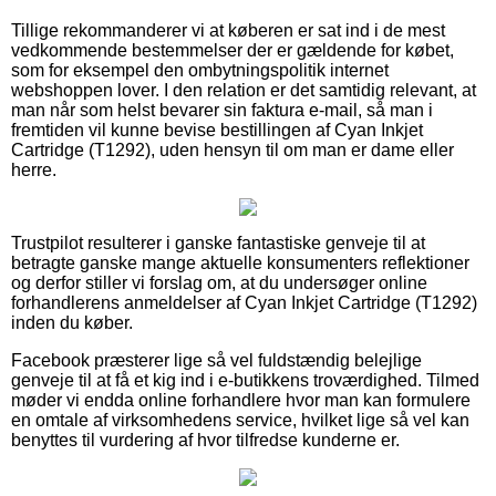
Tillige rekommanderer vi at køberen er sat ind i de mest
vedkommende bestemmelser der er gældende for købet,
som for eksempel den ombytningspolitik internet
webshoppen lover. I den relation er det samtidig relevant, at
man når som helst bevarer sin faktura e-mail, så man i
fremtiden vil kunne bevise bestillingen af Cyan Inkjet
Cartridge (T1292), uden hensyn til om man er dame eller
herre.
Trustpilot resulterer i ganske fantastiske genveje til at
betragte ganske mange aktuelle konsumenters reflektioner
og derfor stiller vi forslag om, at du undersøger online
forhandlerens anmeldelser af Cyan Inkjet Cartridge (T1292)
inden du køber.
Facebook præsterer lige så vel fuldstændig belejlige
genveje til at få et kig ind i e-butikkens troværdighed. Tilmed
møder vi endda online forhandlere hvor man kan formulere
en omtale af virksomhedens service, hvilket lige så vel kan
benyttes til vurdering af hvor tilfredse kunderne er.