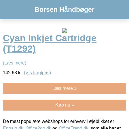
Borsen Håndbøger
Cyan Inkjet Cartridge
(T1292)
(Læs mere)
142.63
kr.
(Vis fragtpris)
Læs mere »
Køb nu »
De mest populære webshops for erhverv i øjeblikket er
Engsig.dk
,
Office2go.dk
og
OfficeTrend.dk
, som alle har et