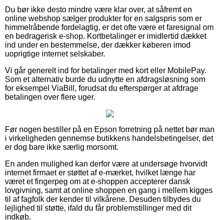
Du bør ikke desto mindre være klar over, at såfremt en
online webshop sælger produkter for en salgspris som er
himmelråbende fordelagtig, er det ofte være et faresignal om
en bedragerisk e-shop. Kortbetalinger er imidlertid dækket
ind under en bestemmelse, der dækker køberen imod
uoprigtige internet selskaber.
Vi går generelt ind for betalinger med kort eller MobilePay.
Som et alternativ burde du udnytte en afdragsløsning som
for eksempel ViaBill, forudsat du efterspørger at afdrage
betalingen over flere uger.
Før nogen bestiller på en Epson forretning på nettet bør man
i virkeligheden gennemse butikkens handelsbetingelser, det
er dog bare ikke særlig morsomt.
En anden mulighed kan derfor være at undersøge hvorvidt
internet firmaet er støttet af e-mærket, hvilket længe har
været et fingerpeg om at e-shoppen accepterer dansk
lovgivning, samt at online shoppen en gang i mellem kigges
til af fagfolk der kender til vilkårene. Desuden tilbydes du
lejlighed til støtte, ifald du får problemstillinger med dit
indkøb.