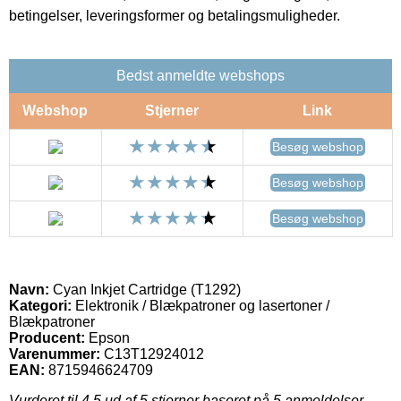
betingelser, leveringsformer og betalingsmuligheder.
Bedst anmeldte webshops
Webshop
Stjerner
Link
Besøg webshop
Besøg webshop
Besøg webshop
Navn:
Cyan Inkjet Cartridge (T1292)
Kategori:
Elektronik / Blækpatroner og lasertoner /
Blækpatroner
Producent:
Epson
Varenummer:
C13T12924012
EAN:
8715946624709
Vurderet til
4.5
ud af 5 stjerner baseret på
5
anmeldelser