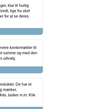
, klar til hurtig
edt, lige fra stort
er for at se deres
evere kontormøbler til
 det samme og med den
es udvalg.
rodukter. De har et
og mærker,
foto, tasker m.m. Klik