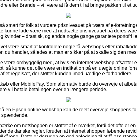
 eller Brande – vil være at få dem til at bringe pakken til et u
så smart for folk at vurdere prisniveauet på tværs af e-forretninge
kke kunne lade være med at nedsætte prisniveauet på deres varer 
g kvinder – drastisk, og endda nogle gange garantere portofri le
evel være smart at kontrollere nogle få webshops efter rabatkod
n du handler, således at man er sikker på at skaffe sig den mest 
 være omhyggelig med, at hvis en internet webshop afsætter et 
bt, så kunne det ofte være en indikation på en uægte online forr
af et regelsæt, der støtter kunden imod uærlige e-forhandlere.
tkøb eller MobilePay. Som alternativ burde du overveje et afbeta
llere vil betale betalingen over en længere periode.
r på en Epson online webshop kan de reelt overveje shoppens for
er spændende.
ærke om netshoppen er støttet af e-mærket, fordi det ofte er en 
dende danske regler, foruden at internet shoppen løbende revid
lkårene. Dette er desuden en god anledning til at få assistanc