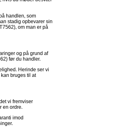
 på handlen, som
 man stadig opbevarer sin
 (T7562), om man er på
aringer og på grund af
62) før du handler.
elighed. Herinde ser vi
kan bruges til at
et vi fremviser
r en ordre.
aranti imod
inger.