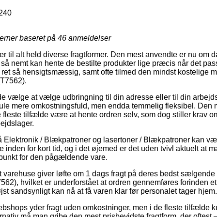
240
jerner baseret på
46
anmeldelser
ler til alt held diverse fragtformer. Den mest anvendte er nu om dag
 så nemt kan hente de bestilte produkter lige præcis når det pass
 ret så hensigtsmæssig, samt ofte tilmed den mindst kostelige m
(T7562).
ælge at vælge udbringning til din adresse eller til din arbejd
smule mere omkostningsfuld, men endda temmelig fleksibel. Den 
e fleste tilfælde være at hente ordren selv, som dog stiller krav 
bejdslager.
Elektronik / Blækpatroner og lasertoner / Blækpatroner kan vær
 inden for kort tid, og i det øjemed er det uden tvivl aktuelt at 
spunkt for den pågældende vare.
 varehuse giver løfte om 1 dags fragt på deres bedst sælgend
7562), hvilket er underforstået at ordren gennemføres forinden e
jst sandsynligt kan nå at få varen klar før personalet tager hjem.
bshops yder fragt uden omkostninger, men i de fleste tilfælde ku
rnativ må man gribe den mest prisbevidste fragtform, der oftest 