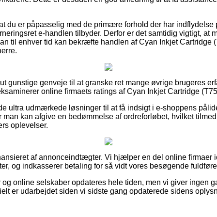
at du er påpasselig med de primære forhold der har indflydelse
neringsret e-handlen tilbyder. Derfor er det samtidig vigtigt, at
man til enhver tid kan bekræfte handlen af Cyan Inkjet Cartridge
herre.
ut gunstige genveje til at granske ret mange øvrige brugeres erf
 eksaminerer online firmaets ratings af Cyan Inkjet Cartridge (T75
 ultra udmærkede løsninger til at få indsigt i e-shoppens pålid
 man kan afgive en bedømmelse af ordreforløbet, hvilket tilmed 
rs oplevelser.
nsieret af annonceindtægter. Vi hjælper en del online firmaer id
r, og indkasserer betaling for så vidt vores besøgende fuldføre
 og online selskaber opdateres hele tiden, men vi giver ingen g
ielt er udarbejdet siden vi sidste gang opdaterede sidens oplysn