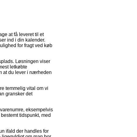
e at få leveret til et
er ind i din kalender.
ulighed for fragt ved køb
splads. Løsningen viser
mest letkøbte
om at du lever i nærheden
e temmelig vital om vi
man gransker det
e varenumre, eksempelvis
t bestemt tidspunkt, med
n ifald der handles for
– ligegyldigt om man bor