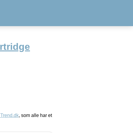
rtridge
eTrend.dk
, som alle har et