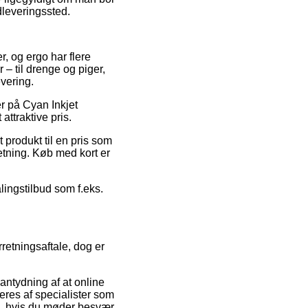
dleveringssted.
r, og ergo har flere
– til drenge og piger,
vering.
er på Cyan Inkjet
attraktive pris.
produkt til en pris som
etning. Køb med kort er
lingstilbud som f.eks.
retningsaftale, dog er
antydning af at online
eres af specialister som
e, hvis du møder besvær