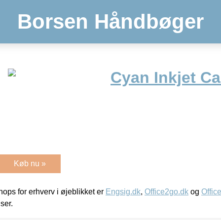
Borsen Håndbøger
Cyan Inkjet Ca
Køb nu »
ps for erhverv i øjeblikket er
Engsig.dk
,
Office2go.dk
og
Offic
iser.