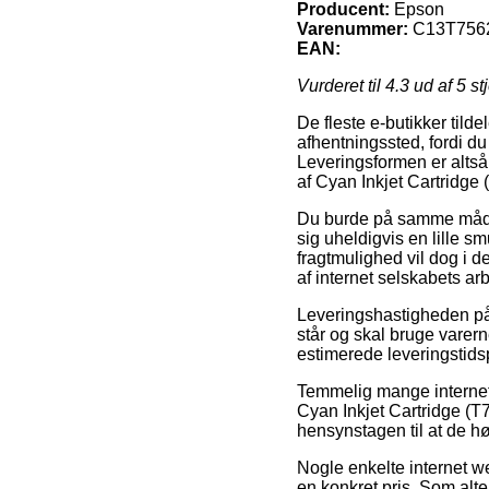
Producent:
Epson
Varenummer:
C13T756
EAN:
Vurderet til
4.3
ud af 5 st
De fleste e-butikker tilde
afhentningssted, fordi du
Leveringsformen er altså
af Cyan Inkjet Cartridge 
Du burde på samme måde v
sig uheldigvis en lille 
fragtmulighed vil dog i d
af internet selskabets ar
Leveringshastigheden på 
står og skal bruge varerne
estimerede leveringstid
Temmelig mange internet
Cyan Inkjet Cartridge (T
hensynstagen til at de hø
Nogle enkelte internet we
en konkret pris. Som alte