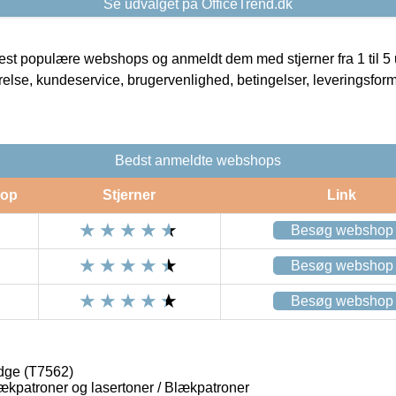
Se udvalget på OfficeTrend.dk
t populære webshops og anmeldt dem med stjerner fra 1 til 5 ud
rrelse, kundeservice, brugervenlighed, betingelser, leveringsfor
Bedst anmeldte webshops
op
Stjerner
Link
Besøg webshop
Besøg webshop
Besøg webshop
idge (T7562)
lækpatroner og lasertoner / Blækpatroner