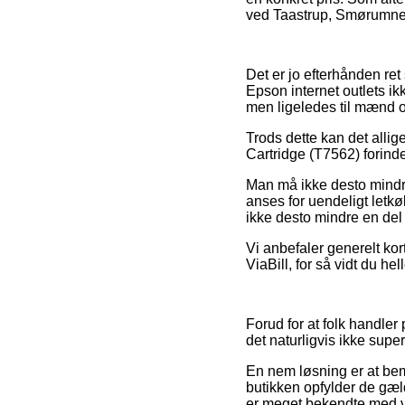
ved Taastrup, Smørumnedre
Det er jo efterhånden ret 
Epson internet outlets i
men ligeledes til mænd o
Trods dette kan det allig
Cartridge (T7562) forinde
Man må ikke desto mindre
anses for uendeligt letkø
ikke desto mindre en del 
Vi anbefaler generelt kor
ViaBill, for så vidt du he
Forud for at folk handle
det naturligvis ikke sup
En nem løsning er at bem
butikken opfylder de gæl
er meget bekendte med vi