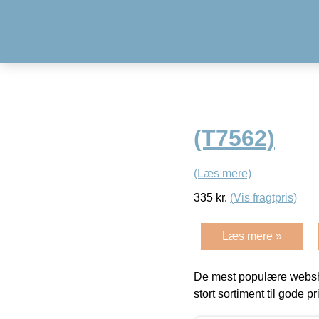
(T7562)
(Læs mere)
335
kr.
(Vis fragtpris)
Læs mere »
De mest populære websho
stort sortiment til gode pr