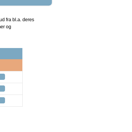
 fra bl.a. deres
mer og