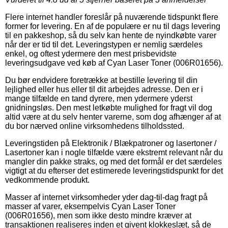
Flere internet handler foreslår på nuværende tidspunkt flere
former for levering. En af de populære er nu til dags levering
til en pakkeshop, så du selv kan hente de nyindkøbte varer
når der er tid til det. Leveringstypen er nemlig særdeles
enkel, og oftest ydermere den mest prisbevidste
leveringsudgave ved køb af Cyan Laser Toner (006R01656).
Du bør endvidere foretrække at bestille levering til din
lejlighed eller hus eller til dit arbejdes adresse. Den er i
mange tilfælde en tand dyrere, men ydermere yderst
gnidningsløs. Den mest letkøbte mulighed for fragt vil dog
altid være at du selv henter varerne, som dog afhænger af at
du bor nærved online virksomhedens tilholdssted.
Leveringstiden på Elektronik / Blækpatroner og lasertoner /
Lasertoner kan i nogle tilfælde være ekstremt relevant når du
mangler din pakke straks, og med det formål er det særdeles
vigtigt at du efterser det estimerede leveringstidspunkt for det
vedkommende produkt.
Masser af internet virksomheder yder dag-til-dag fragt på
masser af varer, eksempelvis Cyan Laser Toner
(006R01656), men som ikke desto mindre kræver at
transaktionen realiseres inden et givent klokkeslæt, så de