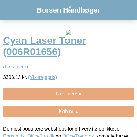
Borsen Håndbøger
Cyan Laser Toner
(006R01656)
(Læs mere)
3303.13
kr.
(Vis fragtpris)
Læs mere »
Køb nu »
De mest populære webshops for erhverv i øjeblikket er
Engsig.dk
,
Office2go.dk
og
OfficeTrend.dk
, som alle har et