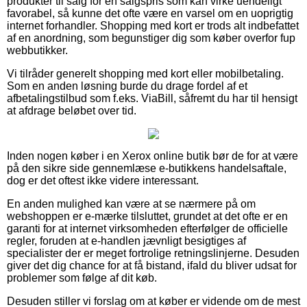
produkter til salg for en salgspris som kan virke uendeligt
favorabel, så kunne det ofte være en varsel om en uoprigtig
internet forhandler. Shopping med kort er trods alt indbefattet
af en anordning, som begunstiger dig som køber overfor fup
webbutikker.
Vi tilråder generelt shopping med kort eller mobilbetaling.
Som en anden løsning burde du drage fordel af et
afbetalingstilbud som f.eks. ViaBill, såfremt du har til hensigt
at afdrage beløbet over tid.
Inden nogen køber i en Xerox online butik bør de for at være
på den sikre side gennemlæse e-butikkens handelsaftale,
dog er det oftest ikke videre interessant.
En anden mulighed kan være at se nærmere på om
webshoppen er e-mærke tilsluttet, grundet at det ofte er en
garanti for at internet virksomheden efterfølger de officielle
regler, foruden at e-handlen jævnligt besigtiges af
specialister der er meget fortrolige retningslinjerne. Desuden
giver det dig chance for at få bistand, ifald du bliver udsat for
problemer som følge af dit køb.
Desuden stiller vi forslag om at køber er vidende om de mest