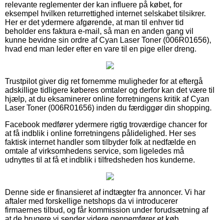
relevante reglementer der kan influere på købet, for
eksempel hvilken returrettighed internet selskabet tilsikrer.
Her er det ydermere afgørende, at man til enhver tid
beholder ens faktura e-mail, så man en anden gang vil
kunne bevidne sin ordre af Cyan Laser Toner (006R01656),
hvad end man leder efter en vare til en pige eller dreng.
Trustpilot giver dig ret fornemme muligheder for at eftergå
adskillige tidligere køberes omtaler og derfor kan det være til
hjælp, at du eksaminerer online forretningens kritik af Cyan
Laser Toner (006R01656) inden du færdiggør din shopping.
Facebook medfører ydermere rigtig troværdige chancer for
at få indblik i online forretningens pålidelighed. Her ses
faktisk internet handler som tilbyder folk at nedfælde en
omtale af virksomhedens service, som ligeledes må
udnyttes til at få et indblik i tilfredsheden hos kunderne.
Denne side er finansieret af indtægter fra annoncer. Vi har
aftaler med forskellige netshops da vi introducerer
firmaernes tilbud, og får kommission under forudsætning af
at de brugere vi sender videre gennemfører et køb.