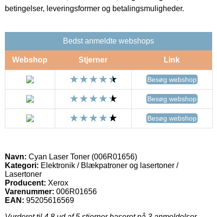
betingelser, leveringsformer og betalingsmuligheder.
Bedst anmeldte webshops
Webshop
Stjerner
Link
Besøg webshop
Besøg webshop
Besøg webshop
Navn:
Cyan Laser Toner (006R01656)
Kategori:
Elektronik / Blækpatroner og lasertoner /
Lasertoner
Producent:
Xerox
Varenummer:
006R01656
EAN:
95205616569
Vurderet til
4.8
ud af 5 stjerner baseret på
3
anmeldelser