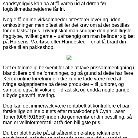
sandsynligvis kan nå at få varen ud af døren før
logistikmedarbejderne får fri.
Nogle få online virksomheder præsterer levering uden
omkostninger, men oftest stiller det krav om at der bestilles
for en fastsat pris. I øvrigt skal man snuppe den prisbilligste
fragttype, hvilket gerne – uafhængig om man befinder sig tæt
på Horsens, Værløse eller Hundested – er at få bragt din
pakke til en pakkeshop.
Det er temmelig bekvemt for alle at lave prissammenligning i
blandt flere online forretninger, og på grund af dette har flere
Xerox online forretninger ikke kunne lade være med at
tvinge salgspriserne på deres produkter – til juniorer, og
samtidig også til voksne – drastisk, og endda nogle gange
tilbyde gebyrfri levering.
Dog kan det immervæk være rentabelt at kontrollere et par
forskellige online outlets efter rabatkoder på Cyan Laser
Toner (006R01656) inden du gennemfører din bestilling, så
man er velinformeret til at få den billigste pris.
Du bør blot huske på, at såfremt en e-shop reklamerer