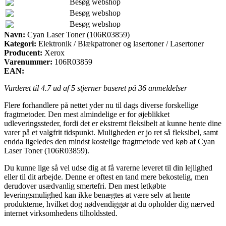
Besøg webshop
Besøg webshop
Besøg webshop
Navn:
Cyan Laser Toner (106R03859)
Kategori:
Elektronik / Blækpatroner og lasertoner / Lasertoner
Producent:
Xerox
Varenummer:
106R03859
EAN:
Vurderet til
4.7
ud af 5 stjerner baseret på
36
anmeldelser
Flere forhandlere på nettet yder nu til dags diverse forskellige
fragtmetoder. Den mest almindelige er for øjeblikket
udleveringssteder, fordi det er ekstremt fleksibelt at kunne hente dine
varer på et valgfrit tidspunkt. Muligheden er jo ret så fleksibel, samt
endda ligeledes den mindst kostelige fragtmetode ved køb af Cyan
Laser Toner (106R03859).
Du kunne lige så vel udse dig at få varerne leveret til din lejlighed
eller til dit arbejde. Denne er oftest en tand mere bekostelig, men
derudover usædvanlig smertefri. Den mest letkøbte
leveringsmulighed kan ikke benægtes at være selv at hente
produkterne, hvilket dog nødvendiggør at du opholder dig nærved
internet virksomhedens tilholdssted.