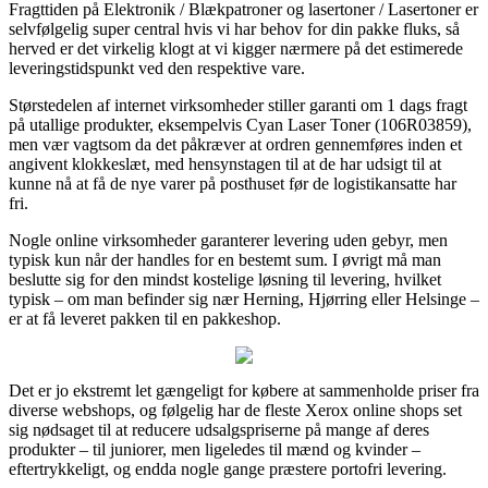
Fragttiden på Elektronik / Blækpatroner og lasertoner / Lasertoner er
selvfølgelig super central hvis vi har behov for din pakke fluks, så
herved er det virkelig klogt at vi kigger nærmere på det estimerede
leveringstidspunkt ved den respektive vare.
Størstedelen af internet virksomheder stiller garanti om 1 dags fragt
på utallige produkter, eksempelvis Cyan Laser Toner (106R03859),
men vær vagtsom da det påkræver at ordren gennemføres inden et
angivent klokkeslæt, med hensynstagen til at de har udsigt til at
kunne nå at få de nye varer på posthuset før de logistikansatte har
fri.
Nogle online virksomheder garanterer levering uden gebyr, men
typisk kun når der handles for en bestemt sum. I øvrigt må man
beslutte sig for den mindst kostelige løsning til levering, hvilket
typisk – om man befinder sig nær Herning, Hjørring eller Helsinge –
er at få leveret pakken til en pakkeshop.
Det er jo ekstremt let gængeligt for købere at sammenholde priser fra
diverse webshops, og følgelig har de fleste Xerox online shops set
sig nødsaget til at reducere udsalgspriserne på mange af deres
produkter – til juniorer, men ligeledes til mænd og kvinder –
eftertrykkeligt, og endda nogle gange præstere portofri levering.