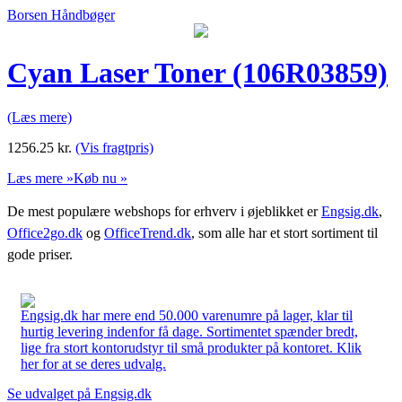
Borsen Håndbøger
Cyan Laser Toner (106R03859)
(Læs mere)
1256.25
kr.
(Vis fragtpris)
Læs mere »
Køb nu »
De mest populære webshops for erhverv i øjeblikket er
Engsig.dk
,
Office2go.dk
og
OfficeTrend.dk
, som alle har et stort sortiment til
gode priser.
Engsig.dk har mere end 50.000 varenumre på lager, klar til
hurtig levering indenfor få dage. Sortimentet spænder bredt,
lige fra stort kontorudstyr til små produkter på kontoret. Klik
her for at se deres udvalg.
Se udvalget på Engsig.dk