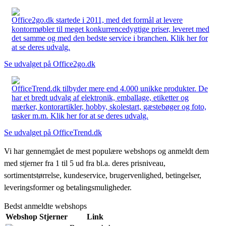
Office2go.dk startede i 2011, med det formål at levere
kontormøbler til meget konkurrencedygtige priser, leveret med
det samme og med den bedste service i branchen. Klik her for
at se deres udvalg.
Se udvalget på Office2go.dk
OfficeTrend.dk tilbyder mere end 4.000 unikke produkter. De
har et bredt udvalg af elektronik, emballage, etiketter og
mærker, kontorartikler, hobby, skolestart, gæstebøger og foto,
tasker m.m. Klik her for at se deres udvalg.
Se udvalget på OfficeTrend.dk
Vi har gennemgået de mest populære webshops og anmeldt dem
med stjerner fra 1 til 5 ud fra bl.a. deres prisniveau,
sortimentstørrelse, kundeservice, brugervenlighed, betingelser,
leveringsformer og betalingsmuligheder.
Bedst anmeldte webshops
Webshop
Stjerner
Link