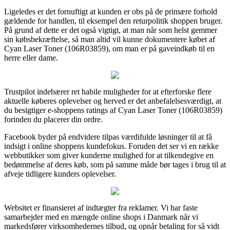
Ligeledes er det fornuftigt at kunden er obs på de primære forhold
gældende for handlen, til eksempel den returpolitik shoppen bruger.
På grund af dette er det også vigtigt, at man når som helst gemmer
sin købsbekræftelse, så man altid vil kunne dokumentere købet af
Cyan Laser Toner (106R03859), om man er på gaveindkøb til en
herre eller dame.
Trustpilot indebærer ret habile muligheder for at efterforske flere
aktuelle køberes oplevelser og herved er det anbefalelsesværdigt, at
du besigtiger e-shoppens ratings af Cyan Laser Toner (106R03859)
forinden du placerer din ordre.
Facebook byder på endvidere tilpas værdifulde løsninger til at få
indsigt i online shoppens kundefokus. Foruden det ser vi en række
webbutikker som giver kunderne mulighed for at tilkendegive en
bedømmelse af deres køb, som på samme måde bør tages i brug til at
afveje tidligere kunders oplevelser.
Websitet er finansieret af indtægter fra reklamer. Vi har faste
samarbejder med en mængde online shops i Danmark når vi
markedsfører virksomhedernes tilbud, og opnår betaling for så vidt