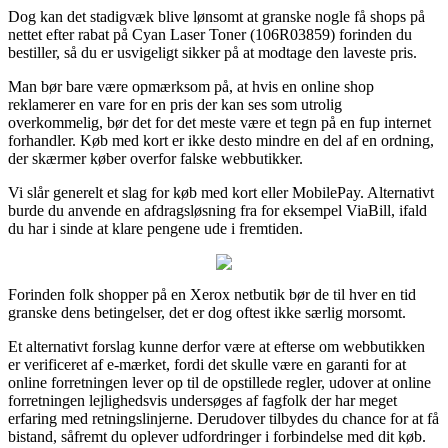
Dog kan det stadigvæk blive lønsomt at granske nogle få shops på
nettet efter rabat på Cyan Laser Toner (106R03859) forinden du
bestiller, så du er usvigeligt sikker på at modtage den laveste pris.
Man bør bare være opmærksom på, at hvis en online shop
reklamerer en vare for en pris der kan ses som utrolig
overkommelig, bør det for det meste være et tegn på en fup internet
forhandler. Køb med kort er ikke desto mindre en del af en ordning,
der skærmer køber overfor falske webbutikker.
Vi slår generelt et slag for køb med kort eller MobilePay. Alternativt
burde du anvende en afdragsløsning fra for eksempel ViaBill, ifald
du har i sinde at klare pengene ude i fremtiden.
Forinden folk shopper på en Xerox netbutik bør de til hver en tid
granske dens betingelser, det er dog oftest ikke særlig morsomt.
Et alternativt forslag kunne derfor være at efterse om webbutikken
er verificeret af e-mærket, fordi det skulle være en garanti for at
online forretningen lever op til de opstillede regler, udover at online
forretningen lejlighedsvis undersøges af fagfolk der har meget
erfaring med retningslinjerne. Derudover tilbydes du chance for at få
bistand, såfremt du oplever udfordringer i forbindelse med dit køb.