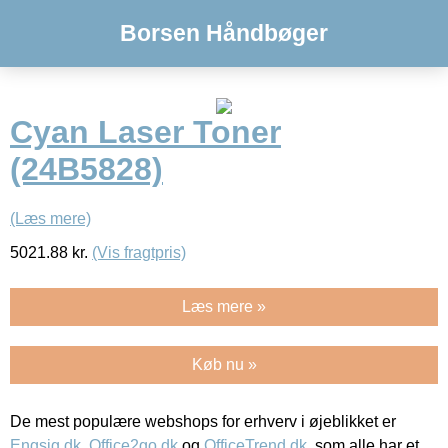
Borsen Håndbøger
Cyan Laser Toner
(24B5828)
(Læs mere)
5021.88
kr.
(Vis fragtpris)
Læs mere »
Køb nu »
De mest populære webshops for erhverv i øjeblikket er
Engsig.dk
,
Office2go.dk
og
OfficeTrend.dk
, som alle har et