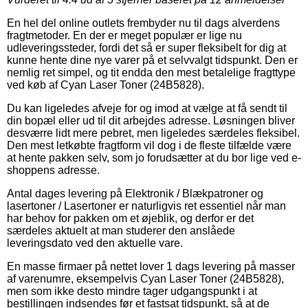
En hel del online outlets frembyder nu til dags alverdens
fragtmetoder. En der er meget populær er lige nu
udleveringssteder, fordi det så er super fleksibelt for dig at
kunne hente dine nye varer på et selvvalgt tidspunkt. Den er
nemlig ret simpel, og tit endda den mest betalelige fragttype
ved køb af Cyan Laser Toner (24B5828).
Du kan ligeledes afveje for og imod at vælge at få sendt til
din bopæl eller ud til dit arbejdes adresse. Løsningen bliver
desværre lidt mere pebret, men ligeledes særdeles fleksibel.
Den mest letkøbte fragtform vil dog i de fleste tilfælde være
at hente pakken selv, som jo forudsætter at du bor lige ved e-
shoppens adresse.
Antal dages levering på Elektronik / Blækpatroner og
lasertoner / Lasertoner er naturligvis ret essentiel når man
har behov for pakken om et øjeblik, og derfor er det
særdeles aktuelt at man studerer den anslåede
leveringsdato ved den aktuelle vare.
En masse firmaer på nettet lover 1 dags levering på masser
af varenumre, eksempelvis Cyan Laser Toner (24B5828),
men som ikke desto mindre tager udgangspunkt i at
bestillingen indsendes før et fastsat tidspunkt, så at de