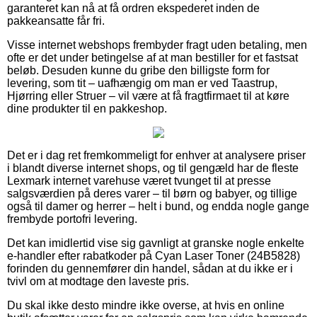
garanteret kan nå at få ordren ekspederet inden de
pakkeansatte får fri.
Visse internet webshops frembyder fragt uden betaling, men
ofte er det under betingelse af at man bestiller for et fastsat
beløb. Desuden kunne du gribe den billigste form for
levering, som tit – uafhængig om man er ved Taastrup,
Hjørring eller Struer – vil være at få fragtfirmaet til at køre
dine produkter til en pakkeshop.
Det er i dag ret fremkommeligt for enhver at analysere priser
i blandt diverse internet shops, og til gengæld har de fleste
Lexmark internet varehuse været tvunget til at presse
salgsværdien på deres varer – til børn og babyer, og tillige
også til damer og herrer – helt i bund, og endda nogle gange
frembyde portofri levering.
Det kan imidlertid vise sig gavnligt at granske nogle enkelte
e-handler efter rabatkoder på Cyan Laser Toner (24B5828)
forinden du gennemfører din handel, sådan at du ikke er i
tvivl om at modtage den laveste pris.
Du skal ikke desto mindre ikke overse, at hvis en online