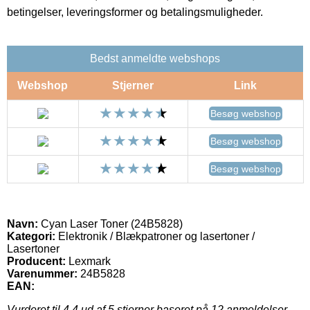
betingelser, leveringsformer og betalingsmuligheder.
Bedst anmeldte webshops
Webshop
Stjerner
Link
Besøg webshop
Besøg webshop
Besøg webshop
Navn:
Cyan Laser Toner (24B5828)
Kategori:
Elektronik / Blækpatroner og lasertoner /
Lasertoner
Producent:
Lexmark
Varenummer:
24B5828
EAN:
Vurderet til
4.4
ud af 5 stjerner baseret på
12
anmeldelser