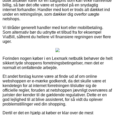
butik afsætter varer for en salgspris som kan virke hamrende
billig, så bør det ofte være et symbol på en snydagtig
internet forhandler. Handler med kort er trods alt dækket ind
under en retningslinje, som dækker dig overfor uægte
netshops.
Vi tilråder generelt handler med kort eller mobilbetaling.
Som alternativ bør du udnytte et tilbud fra for eksempel
ViaBill, såfremt du hellere vil finansiere regningen over flere
uger.
Forinden nogen køber i en Lexmark netbutik behøver de helt
sikkert tyde shoppens forretningsbetingelser, men det er
normalt et omfattende arbejde.
Et andet forslag kunne være at finde ud af om online
webshoppen er e-mærke godkendt, da det skulle være et
kendetegn for at internet forretningen tilslutter sig de
officielle regler, foruden at netshoppen jævnligt overværes af
jurister der kender til de gældende regulativer. Dette er en
god lejlighed til at blive assisteret, for så vidt du oplever
problemstillinger ved din shopping.
Dertil er det en hjælp at køber er klar over de mest