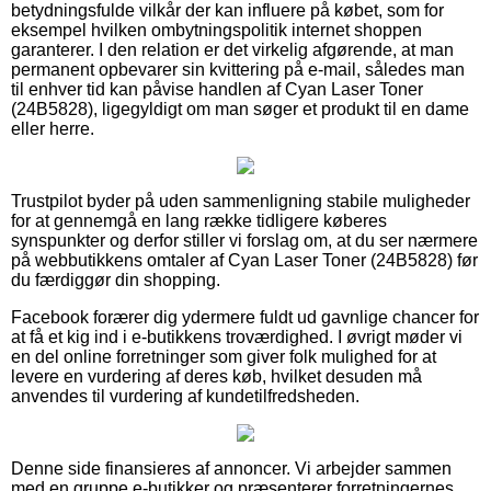
betydningsfulde vilkår der kan influere på købet, som for
eksempel hvilken ombytningspolitik internet shoppen
garanterer. I den relation er det virkelig afgørende, at man
permanent opbevarer sin kvittering på e-mail, således man
til enhver tid kan påvise handlen af Cyan Laser Toner
(24B5828), ligegyldigt om man søger et produkt til en dame
eller herre.
Trustpilot byder på uden sammenligning stabile muligheder
for at gennemgå en lang række tidligere køberes
synspunkter og derfor stiller vi forslag om, at du ser nærmere
på webbutikkens omtaler af Cyan Laser Toner (24B5828) før
du færdiggør din shopping.
Facebook forærer dig ydermere fuldt ud gavnlige chancer for
at få et kig ind i e-butikkens troværdighed. I øvrigt møder vi
en del online forretninger som giver folk mulighed for at
levere en vurdering af deres køb, hvilket desuden må
anvendes til vurdering af kundetilfredsheden.
Denne side finansieres af annoncer. Vi arbejder sammen
med en gruppe e-butikker og præsenterer forretningernes