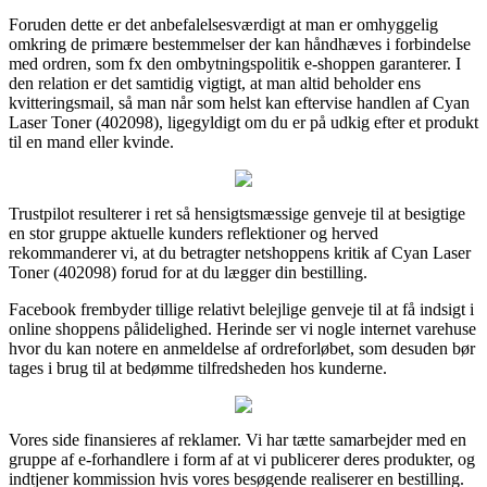
Foruden dette er det anbefalelsesværdigt at man er omhyggelig
omkring de primære bestemmelser der kan håndhæves i forbindelse
med ordren, som fx den ombytningspolitik e-shoppen garanterer. I
den relation er det samtidig vigtigt, at man altid beholder ens
kvitteringsmail, så man når som helst kan eftervise handlen af Cyan
Laser Toner (402098), ligegyldigt om du er på udkig efter et produkt
til en mand eller kvinde.
Trustpilot resulterer i ret så hensigtsmæssige genveje til at besigtige
en stor gruppe aktuelle kunders reflektioner og herved
rekommanderer vi, at du betragter netshoppens kritik af Cyan Laser
Toner (402098) forud for at du lægger din bestilling.
Facebook frembyder tillige relativt belejlige genveje til at få indsigt i
online shoppens pålidelighed. Herinde ser vi nogle internet varehuse
hvor du kan notere en anmeldelse af ordreforløbet, som desuden bør
tages i brug til at bedømme tilfredsheden hos kunderne.
Vores side finansieres af reklamer. Vi har tætte samarbejder med en
gruppe af e-forhandlere i form af at vi publicerer deres produkter, og
indtjener kommission hvis vores besøgende realiserer en bestilling.