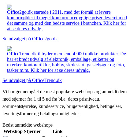
Office2go.dk startede i 2011, med det formål at levere
kontormøbler til meget konkurrencedygtige priser, leveret med
det samme og med den bedste service i branchen. Klik her for
at se deres udvalg.
Se udvalget på Office2go.dk
OfficeTrend.dk tilbyder mere end 4.000 unikke produkter. De
har et bredt udvalg af elektronik, emballage, etiketter og
mærker, kontorartikler, hobby, skolestart, gæstebøger og foto,
tasker m.m. Klik her for at se deres udvalg.
Se udvalget på OfficeTrend.dk
Vi har gennemgået de mest populære webshops og anmeldt dem
med stjerner fra 1 til 5 ud fra bl.a. deres prisniveau,
sortimentstørrelse, kundeservice, brugervenlighed, betingelser,
leveringsformer og betalingsmuligheder.
Bedst anmeldte webshops
Webshop
Stjerner
Link