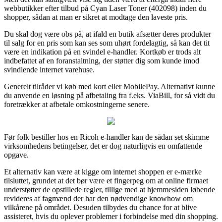
webbutikker efter tilbud på Cyan Laser Toner (402098) inden du
shopper, sådan at man er sikret at modtage den laveste pris.
Du skal dog være obs på, at ifald en butik afsætter deres produkter
til salg for en pris som kan ses som uhørt fordelagtig, så kan det tit
være en indikation på en svindel e-handler. Kortkøb er trods alt
indbefattet af en foranstaltning, der støtter dig som kunde imod
svindlende internet varehuse.
Generelt tilråder vi køb med kort eller MobilePay. Alternativt kunne
du anvende en løsning på afbetaling fra f.eks. ViaBill, for så vidt du
foretrækker at afbetale omkostningerne senere.
Før folk bestiller hos en Ricoh e-handler kan de sådan set skimme
virksomhedens betingelser, det er dog naturligvis en omfattende
opgave.
Et alternativ kan være at kigge om internet shoppen er e-mærke
tilsluttet, grundet at det bør være et fingerpeg om at online firmaet
understøtter de opstillede regler, tillige med at hjemmesiden løbende
revideres af fagmænd der har den nødvendige knowhow om
vilkårene på området. Desuden tilbydes du chance for at blive
assisteret, hvis du oplever problemer i forbindelse med din shopping.