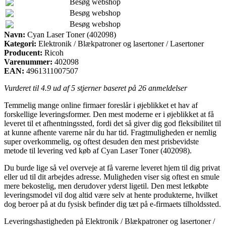
Besøg webshop
Besøg webshop
Besøg webshop
Navn:
Cyan Laser Toner (402098)
Kategori:
Elektronik / Blækpatroner og lasertoner / Lasertoner
Producent:
Ricoh
Varenummer:
402098
EAN:
4961311007507
Vurderet til
4.9
ud af 5 stjerner baseret på
26
anmeldelser
Temmelig mange online firmaer foreslår i øjeblikket et hav af
forskellige leveringsformer. Den mest moderne er i øjeblikket at få
leveret til et afhentningssted, fordi det så giver dig god fleksibilitet til
at kunne afhente varerne når du har tid. Fragtmuligheden er nemlig
super overkommelig, og oftest desuden den mest prisbevidste
metode til levering ved køb af Cyan Laser Toner (402098).
Du burde lige så vel overveje at få varerne leveret hjem til dig privat
eller ud til dit arbejdes adresse. Muligheden viser sig oftest en smule
mere bekostelig, men derudover yderst ligetil. Den mest letkøbte
leveringsmodel vil dog altid være selv at hente produkterne, hvilket
dog beroer på at du fysisk befinder dig tæt på e-firmaets tilholdssted.
Leveringshastigheden på Elektronik / Blækpatroner og lasertoner /