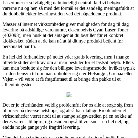
Lasertoner er selvfølgelig ualmindeligt central ifald vi behøver
varerne nu og her, så med det formål er det sandelig meningsfuldt at
du dobbelttjekker leveringstiden ved det pågældende produkt.
Masser af internet virksomheder giver muligheden for dag-til-dag
levering på adskillige varenumre, eksempelvis Cyan Laser Toner
(402098), men husk at det antager at du bestiller før et konkret
klokkeslæt, sådan at de kan nå at få dit nye produkt betjent før
personalet har fri.
En hel del forhandlere på nettet yder gratis levering, men i mange
tilfælde stiller det krav om at man bestiller for et fastsat beløb. Ellers
kan man beslutte sig for den billigste leveringsmetode, hvilket typisk
– uden hensyn til om man opholder sig nær Helsingør, Grenaa eller
Vejen – vil være at få fragtfirmaet til at bringe din pakke til et
afhentningssted.
Det er jo efterhånden vældig problemfrit for os alle at søge sig frem
til priser på diverse netshops, og altså har utallige Ricoh internet
virksomheder været nødt til at stampe salgsværdien på en række af
deres varer – til børn, og desuden også til voksne – en hel del, og
endda nogle gange yde fragtfri levering.
Men det kan stadigvæk vise sig tiden værd at eftergå indtil flere