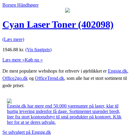
Borsen Håndbøger
Cyan Laser Toner (402098)
(Læs mere)
1946.88
kr.
(Vis fragtpris)
Læs mere »
Køb nu »
De mest populære webshops for erhverv i øjeblikket er
Engsig.dk
,
Office2go.dk
og
OfficeTrend.dk
, som alle har et stort sortiment til
gode priser.
Engsig.dk har mere end 50.000 varenumre på lager, klar til
hurtig levering indenfor få dage. Sortimentet spænder bredt,
lige fra stort kontorudstyr til små produkter på kontoret. Klik
her for at se deres udvalg.
Se udvalget på Engsig.dk