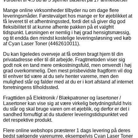
Mange online virksomheder tilbyder nu om dage flere
leveringsmåder. Førstevalget hos mange er for øjeblikket at
få leveret til et afhentningssted, fordi det så giver dig god
fleksibilitet til at kunne afhente pakken på et valgfrit
tidspunkt. Løsningen er nemlig i høj grad hensigtsmæssig,
og tit endda den mindst kostelige leveringsløsning ved køb
af Cyan Laser Toner (4462610011).
Du kan ligeledes overveje at få ordren bragt hjem til din
privatadresse eller til dit arbejde. Fragtmetoden viser sig
godt nok en tand mere omkostningsfuld, men omvendt i høj
grad overkommelig. Den mest prisbevidste fragtform vil dog
til enhver tid være at du selv henter varerne, men den
mulighed står og falder med at du er i kort afstand af internet
forretningens tilholdssted.
Fragttiden på Elektronik / Blækpatroner og lasertoner /
Lasertoner kan vise sig at være virkelig betydningsfuld hvis
du står og skal bruge varen om et øjeblik, og derfor er det i
sandhed fornuftigt at du studerer leveringstidspunktet ved
det respektive produkt.
Flere online webshops præsterer 1 dags levering på deres
bedst sælgende varenumre, eksempelvis Cyan Laser Toner