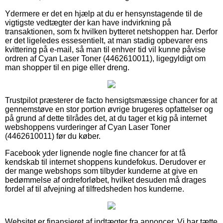
Ydermere er det en hjælp at du er hensynstagende til de
vigtigste vedtægter der kan have indvirkning på
transaktionen, som fx hvilken bytteret netshoppen har. Derfor
er det ligeledes essesentielt, at man stadig opbevarer ens
kvittering på e-mail, så man til enhver tid vil kunne påvise
ordren af Cyan Laser Toner (4462610011), ligegyldigt om
man shopper til en pige eller dreng.
Trustpilot præsterer de facto hensigtsmæssige chancer for at
gennemstøve en stor portion øvrige brugeres opfattelser og
på grund af dette tilrådes det, at du tager et kig på internet
webshoppens vurderinger af Cyan Laser Toner
(4462610011) før du køber.
Facebook yder lignende nogle fine chancer for at få
kendskab til internet shoppens kundefokus. Derudover er
der mange webshops som tilbyder kunderne at give en
bedømmelse af ordreforløbet, hvilket desuden må drages
fordel af til afvejning af tilfredsheden hos kunderne.
Websitet er finansieret af indtægter fra annoncer. Vi har tætte