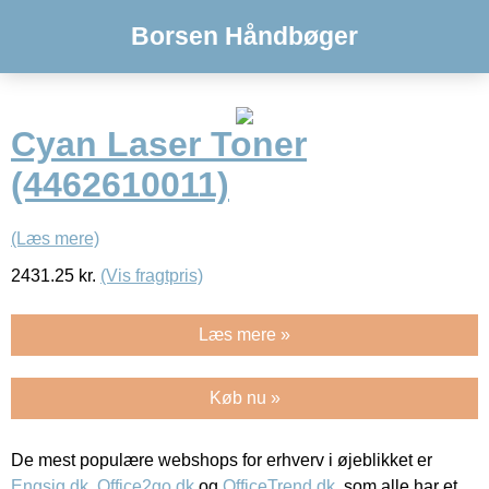
Borsen Håndbøger
Cyan Laser Toner
(4462610011)
(Læs mere)
2431.25
kr.
(Vis fragtpris)
Læs mere »
Køb nu »
De mest populære webshops for erhverv i øjeblikket er
Engsig.dk
,
Office2go.dk
og
OfficeTrend.dk
, som alle har et