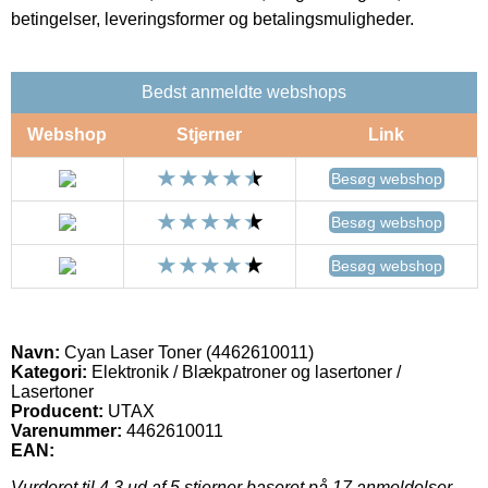
betingelser, leveringsformer og betalingsmuligheder.
Bedst anmeldte webshops
Webshop
Stjerner
Link
Besøg webshop
Besøg webshop
Besøg webshop
Navn:
Cyan Laser Toner (4462610011)
Kategori:
Elektronik / Blækpatroner og lasertoner /
Lasertoner
Producent:
UTAX
Varenummer:
4462610011
EAN:
Vurderet til
4.3
ud af 5 stjerner baseret på
17
anmeldelser