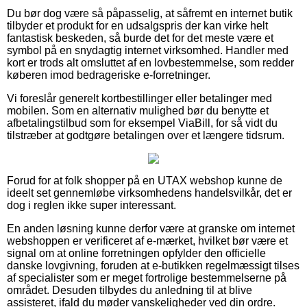
Du bør dog være så påpasselig, at såfremt en internet butik
tilbyder et produkt for en udsalgspris der kan virke helt
fantastisk beskeden, så burde det for det meste være et
symbol på en snydagtig internet virksomhed. Handler med
kort er trods alt omsluttet af en lovbestemmelse, som redder
køberen imod bedrageriske e-forretninger.
Vi foreslår generelt kortbestillinger eller betalinger med
mobilen. Som en alternativ mulighed bør du benytte et
afbetalingstilbud som for eksempel ViaBill, for så vidt du
tilstræber at godtgøre betalingen over et længere tidsrum.
Forud for at folk shopper på en UTAX webshop kunne de
ideelt set gennemløbe virksomhedens handelsvilkår, det er
dog i reglen ikke super interessant.
En anden løsning kunne derfor være at granske om internet
webshoppen er verificeret af e-mærket, hvilket bør være et
signal om at online forretningen opfylder den officielle
danske lovgivning, foruden at e-butikken regelmæssigt tilses
af specialister som er meget fortrolige bestemmelserne på
området. Desuden tilbydes du anledning til at blive
assisteret, ifald du møder vanskeligheder ved din ordre.