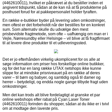
(4462610011), hvilket er påkrævet at du bestiller inden et
angivent tidspunkt, sådan at de kan nå at få produkterne på
posthuset forud for at pakkepersonalet holder fyraften.
En række e-butikker byder på levering uden omkostninger,
men oftest er det forbeholdt når der bestilles for en konkret
sum. Som alternativ skulle du udvælge den mest
prisbevidste fragtmetode, som ofte – uafhængig om man er i
Vejle, Nørresundby eller Helsinge – vil blive at få fragtfirmaet
til at levere dine produkter til et udleveringssted.
Det er jo efterhånden virkelig ukompliceret for os alle at
søge information om priser hos forskellige online butikker,
og for det har en lang række UTAX netshops ikke kunne
slippe for at mindske prisniveauet på en række af deres
varer – til børn og babyer, og samtidig også til damer og
herrer – betydeligt, og endda nogle gange tilbyde fragt uden
omkostninger.
Men det kan trods alt blive fordelagtigt at granske et par
online webshops efter rabat på Cyan Laser Toner
(4462610011) forinden du shopper, sådan at du ikke er i tvivl
om at modtage den laveste pris.