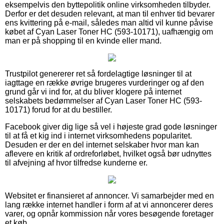
eksempelvis den byttepolitik online virksomheden tilbyder.
Derfor er det desuden relevant, at man til enhver tid bevarer
ens kvittering på e-mail, således man altid vil kunne påvise
købet af Cyan Laser Toner HC (593-10171), uafhængig om
man er på shopping til en kvinde eller mand.
Trustpilot genererer ret så fordelagtige løsninger til at
iagttage en række øvrige brugeres vurderinger og af den
grund går vi ind for, at du bliver klogere på internet
selskabets bedømmelser af Cyan Laser Toner HC (593-
10171) forud for at du bestiller.
Facebook giver dig lige så vel i højeste grad gode løsninger
til at få et kig ind i internet virksomhedens popularitet.
Desuden er der en del internet selskaber hvor man kan
aflevere en kritik af ordreforløbet, hvilket også bør udnyttes
til afvejning af hvor tilfredse kunderne er.
Websitet er finansieret af annoncer. Vi samarbejder med en
lang række internet handler i form af at vi annoncerer deres
varer, og opnår kommission når vores besøgende foretager
et køb.