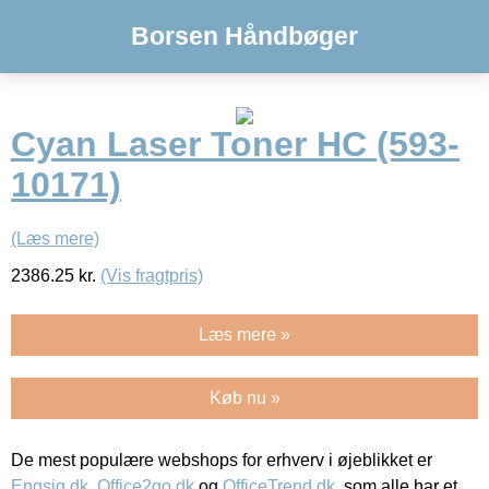
Borsen Håndbøger
Cyan Laser Toner HC (593-
10171)
(Læs mere)
2386.25
kr.
(Vis fragtpris)
Læs mere »
Køb nu »
De mest populære webshops for erhverv i øjeblikket er
Engsig.dk
,
Office2go.dk
og
OfficeTrend.dk
, som alle har et