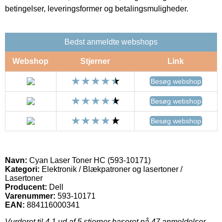
betingelser, leveringsformer og betalingsmuligheder.
Bedst anmeldte webshops
Webshop
Stjerner
Link
Besøg webshop
Besøg webshop
Besøg webshop
Navn:
Cyan Laser Toner HC (593-10171)
Kategori:
Elektronik / Blækpatroner og lasertoner /
Lasertoner
Producent:
Dell
Varenummer:
593-10171
EAN:
884116000341
Vurderet til
4.1
ud af 5 stjerner baseret på
47
anmeldelser