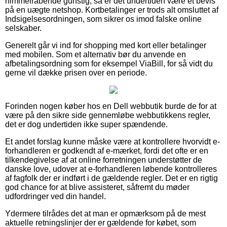
himmelråbende gunstig, så er det undertiden være et bevis
på en uægte netshop. Kortbetalinger er trods alt omsluttet af
Indsigelsesordningen, som sikrer os imod falske online
selskaber.
Generelt går vi ind for shopping med kort eller betalinger
med mobilen. Som et alternativ bør du anvende en
afbetalingsordning som for eksempel ViaBill, for så vidt du
gerne vil dække prisen over en periode.
Forinden nogen køber hos en Dell webbutik burde de for at
være på den sikre side gennemløbe webbutikkens regler,
det er dog undertiden ikke super spændende.
Et andet forslag kunne måske være at kontrollere hvorvidt e-
forhandleren er godkendt af e-mærket, fordi det ofte er en
tilkendegivelse af at online forretningen understøtter de
danske love, udover at e-forhandleren løbende kontrolleres
af fagfolk der er indført i de gældende regler. Det er en rigtig
god chance for at blive assisteret, såfremt du møder
udfordringer ved din handel.
Ydermere tilrådes det at man er opmærksom på de mest
aktuelle retningslinjer der er gældende for købet, som