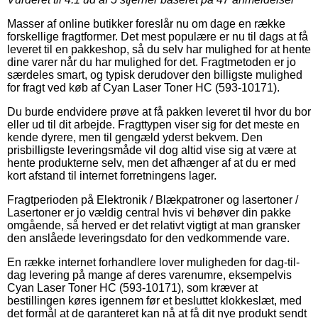
Masser af online butikker foreslår nu om dage en række
forskellige fragtformer. Det mest populære er nu til dags at få
leveret til en pakkeshop, så du selv har mulighed for at hente
dine varer når du har mulighed for det. Fragtmetoden er jo
særdeles smart, og typisk derudover den billigste mulighed
for fragt ved køb af Cyan Laser Toner HC (593-10171).
Du burde endvidere prøve at få pakken leveret til hvor du bor
eller ud til dit arbejde. Fragttypen viser sig for det meste en
kende dyrere, men til gengæld yderst bekvem. Den
prisbilligste leveringsmåde vil dog altid vise sig at være at
hente produkterne selv, men det afhænger af at du er med
kort afstand til internet forretningens lager.
Fragtperioden på Elektronik / Blækpatroner og lasertoner /
Lasertoner er jo vældig central hvis vi behøver din pakke
omgående, så herved er det relativt vigtigt at man gransker
den anslåede leveringsdato for den vedkommende vare.
En række internet forhandlere lover muligheden for dag-til-
dag levering på mange af deres varenumre, eksempelvis
Cyan Laser Toner HC (593-10171), som kræver at
bestillingen køres igennem før et besluttet klokkeslæt, med
det formål at de garanteret kan nå at få dit nye produkt sendt