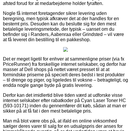
afsted forud for at medarbejderne holder fyraften.
Nogle få internet foretagender sikrer levering uden
beregning, men typisk afkræver det at der handles for en
bestemt pris. Desuden kan du beslutte sig for den mest
betalelige leveringsmetode, der typisk – uanset om du
befinder sig i Randers, Aabenraa eller Grindsted – vil være
at få leveret din bestilling til en pakkeshop.
Det er meget ligetil for enhver at sammenligne priser (via fx
PriceRunner) fra forskellige internet selskaber, og derfor har
masser af Dell shops på nettet været presset til at at
formindske priserne på specielt deres bedst i test produkter
– til drenge og piger, og ligeledes til voksne – betragteligt, og
endda nogle gange byde på gratis levering.
Derfor kan det imidlertid blive tiden værd at udforske visse
internet selskaber efter rabatkoder på Cyan Laser Toner HC
(593-10171) inden du gennemfører dit køb, sådan at man er
sikker på at få fat i den mest betalelige pris.
Man må blot være obs på, at ifald en online virksomhed
sælger deres varer til salg for en udsalgspris der anses for