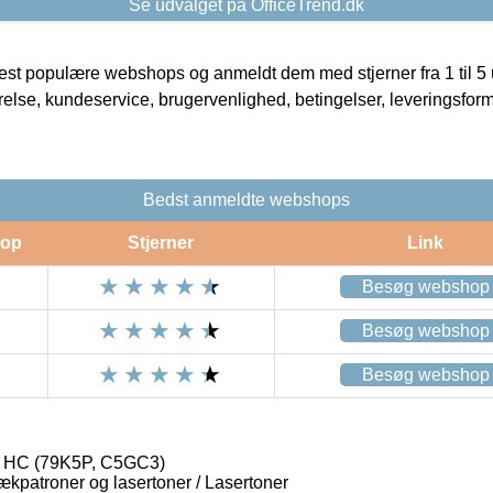
Se udvalget på OfficeTrend.dk
t populære webshops og anmeldt dem med stjerner fra 1 til 5 ud
rrelse, kundeservice, brugervenlighed, betingelser, leveringsfor
Bedst anmeldte webshops
op
Stjerner
Link
Besøg webshop
Besøg webshop
Besøg webshop
r HC (79K5P, C5GC3)
lækpatroner og lasertoner / Lasertoner