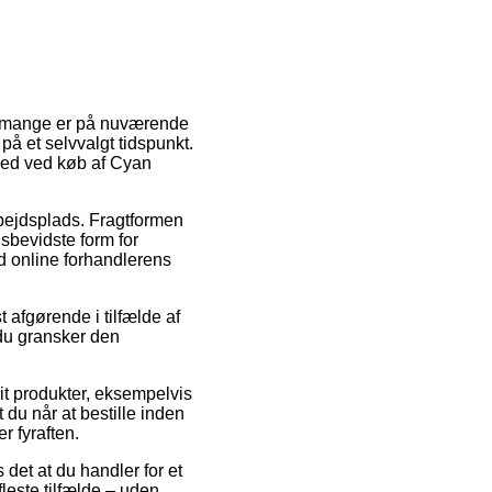
dt mange er på nuværende
på et selvvalgt tidspunkt.
ghed ved køb af Cyan
arbejdsplads. Fragtformen
sbevidste form for
ed online forhandlerens
 afgørende i tilfælde af
 du gransker den
rit produkter, eksempelvis
u når at bestille inden
r fyraften.
 det at du handler for et
leste tilfælde – uden