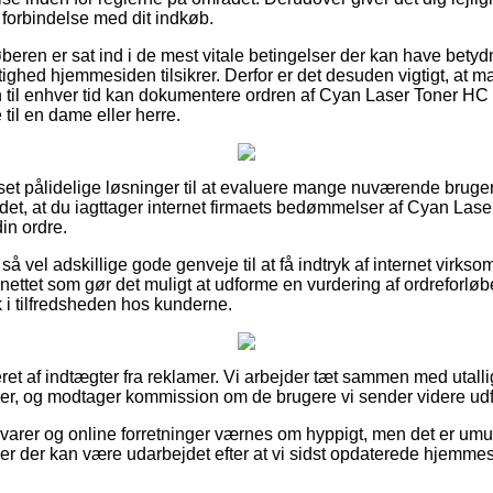
 forbindelse med dit indkøb.
øberen er sat ind i de mest vitale betingelser der kan have betyd
tighed hjemmesiden tilsikrer. Derfor er det desuden vigtigt, at 
 til enhver tid kan dokumentere ordren af Cyan Laser Toner H
til en dame eller herre.
n set pålidelige løsninger til at evaluere mange nuværende brug
 det, at du iagttager internet firmaets bedømmelser af Cyan Las
in ordre.
å vel adskillige gode genveje til at få indtryk af internet virks
 nettet som gør det muligt at udforme en vurdering af ordreforl
lik i tilfredsheden hos kunderne.
ret af indtægter fra reklamer. Vi arbejder tæt sammen med utalli
rer, og modtager kommission om de brugere vi sender videre udf
arer og online forretninger værnes om hyppigt, men det er umuli
ner der kan være udarbejdet efter at vi sidst opdaterede hjemme