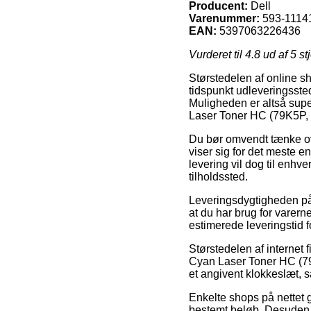
Producent:
Dell
Varenummer:
593-1114
EAN:
5397063226436
Vurderet til
4.8
ud af 5 st
Størstedelen af online s
tidspunkt udleveringssted
Muligheden er altså supe
Laser Toner HC (79K5P,
Du bør omvendt tænke over 
viser sig for det meste e
levering vil dog til enhv
tilholdssted.
Leveringsdygtigheden på E
at du har brug for varern
estimerede leveringstid
Størstedelen af internet 
Cyan Laser Toner HC (79
et angivent klokkeslæt, s
Enkelte shops på nettet g
bestemt beløb. Desuden k