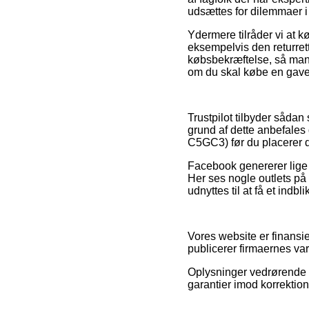
udsættes for dilemmaer i
Ydermere tilråder vi at k
eksempelvis den returret
købsbekræftelse, så man
om du skal købe en gave 
Trustpilot tilbyder såda
grund af dette anbefales
C5GC3) før du placerer d
Facebook genererer lige s
Her ses nogle outlets på
udnyttes til at få et indb
Vores website er finansie
publicerer firmaernes va
Oplysninger vedrørende v
garantier imod korrektio