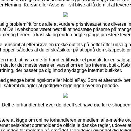
 Herning, Korsør eller Assens – vil blive at få dem til at levere
elig problemfrit for os alle at vurdere prisniveauet hos diverse i
 af Dell webshops været nødt til at nedsætte priserne på mange 
 damer og herrer – drastisk, og endda nogle gange præstere leve
ive lønsomt at efterprøve en række outlets på nettet efter udsal
opper, således at du er skråsikker på at opnå den skarpeste pr
n med, at hvis en e-forhandler tilbyder et produkt for en salgs
an det for det meste være en varsel om en fup internet butik. Kø
dning, der passer på dig imod snydagtige internet butikker.
med gængse betalingskort eller MobilePay. Som et alternativ bør
ill, såfremt du agter at godtgøre regningen over en periode.
Dell e-forhandler behøver de ideelt set have øje for e-shoppens
ære at kigge om online forhandleren er medlem af e-mærke ordn
ernet selskabet opretholder de officielle danske regler, udover a
ise inden for reglerne på området. Derudover giver det dig lejligh