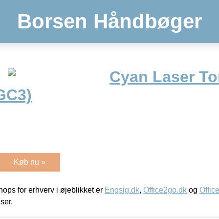
Borsen Håndbøger
Cyan Laser To
GC3)
Køb nu »
ps for erhverv i øjeblikket er
Engsig.dk
,
Office2go.dk
og
Offic
iser.