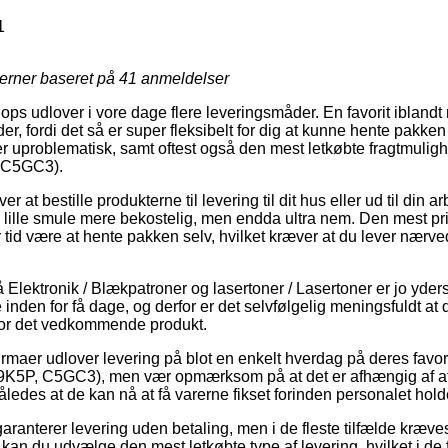
1
jerner baseret på
41
anmeldelser
hops udlover i vore dage flere leveringsmåder. En favorit iblan
er, fordi det så er super fleksibelt for dig at kunne hente pakken 
r uproblematisk, samt oftest også den mest letkøbte fragtmuli
 C5GC3).
at bestille produkterne til levering til dit hus eller ud til din 
n lille smule mere bekostelig, men endda ultra nem. Den mest pri
er tid være at hente pakken selv, hvilket kræver at du lever nærv
lektronik / Blækpatroner og lasertoner / Lasertoner er jo yderst
e inden for få dage, og derfor er det selvfølgelig meningsfuldt at
 for det vedkommende produkt.
firmaer udlover levering på blot en enkelt hverdag på deres favo
K5P, C5GC3), men vær opmærksom på at det er afhængig af at d
åledes at de kan nå at få varerne fikset forinden personalet holde
aranterer levering uden betaling, men i de fleste tilfælde kræves
an du udvælge den mest letkøbte type af levering, hvilket i de f