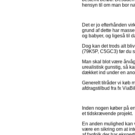
hensyn til om man bor nær
Det er jo efterhånden virk
grund af dette har masser
og babyer, og ligeså til
Dog kan det trods alt bl
(79K5P, C5GC3) før du sh
Man skal blot være årvåge
urealistisk gunstig, så k
dækket ind under en anor
Generelt tilråder vi køb 
afdragstilbud fra fx ViaB
Inden nogen køber på en 
et tidskrævende projekt.
En anden mulighed kan v
være en sikring om at int
af fagfolk der har ekspert