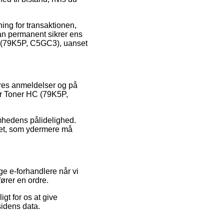
ning for transaktionen,
man permanent sikrer ens
C (79K5P, C5GC3), uanset
eres anmeldelser og på
er Toner HC (79K5P,
omhedens pålidelighed.
øbet, som ydermere må
ge e-forhandlere når vi
ører en ordre.
gt for os at give
sidens data.