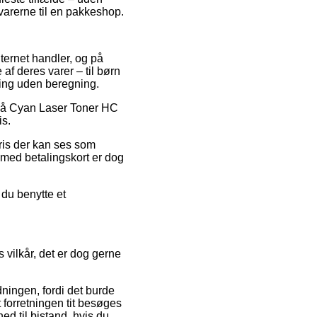
 varerne til en pakkeshop.
nternet handler, og på
af deres varer – til børn
ring uden beregning.
g på Cyan Laser Toner HC
is.
pris der kan ses som
b med betalingskort er dog
 du benytte et
 vilkår, det er dog gerne
ingen, fordi det burde
t forretningen tit besøges
ed til bistand, hvis du