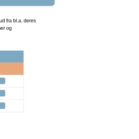
 fra bl.a. deres
mer og