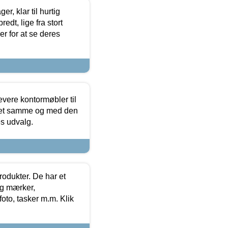
, klar til hurtig
edt, lige fra stort
er for at se deres
evere kontormøbler til
 det samme og med den
es udvalg.
rodukter. De har et
og mærker,
foto, tasker m.m. Klik