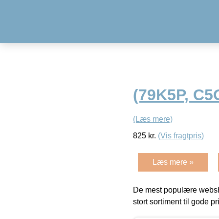
(79K5P, C5
(Læs mere)
825
kr.
(Vis fragtpris)
Læs mere »
De mest populære websho
stort sortiment til gode pr