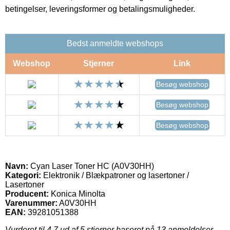
betingelser, leveringsformer og betalingsmuligheder.
Bedst anmeldte webshops
Webshop
Stjerner
Link
Besøg webshop
Besøg webshop
Besøg webshop
Navn:
Cyan Laser Toner HC (A0V30HH)
Kategori:
Elektronik / Blækpatroner og lasertoner /
Lasertoner
Producent:
Konica Minolta
Varenummer:
A0V30HH
EAN:
39281051388
Vurderet til
4.7
ud af 5 stjerner baseret på
13
anmeldelser