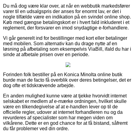
Du må dog være klar over, at når en webbutik markedsfører
varer til en udsalgspris der anses for enormt lav, er det i
nogle tilfælde være en indikation på en svindel online shop.
Køb med gængse betalingskort er i hvert fald inkluderet i et
reglement, der forsvarer en imod snydagtige e-forhandlere.
Vi går generelt ind for bestillinger med kort eller betalinger
med mobilen. Som alternativ kan du drage nytte af en
løsning på afbetaling som eksempelvis ViaBill, ifald du har i
sinde at afbetale prisen over en periode.
Forinden folk bestiller på en Konica Minolta online butik
burde man de facto få overblik over deres betingelser, det er
dog ofte et tidskrævende arbejde.
En anden mulighed kunne være at tjekke hvorvidt internet
selskabet er medlem af e-mærke ordningen, hvilket skulle
være en tilkendegivelse af at e-handlen lever op til de
officielle regler, udover at internet forhandleren nu og da
revurderes af specialister som har megen viden om
vilkårene. Dette er en god chance for at få bistand, såfremt
du får problemer ved din ordre.