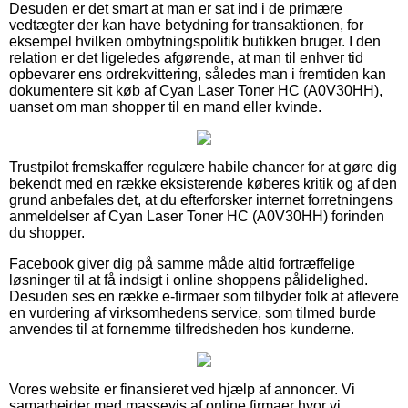
Desuden er det smart at man er sat ind i de primære
vedtægter der kan have betydning for transaktionen, for
eksempel hvilken ombytningspolitik butikken bruger. I den
relation er det ligeledes afgørende, at man til enhver tid
opbevarer ens ordrekvittering, således man i fremtiden kan
dokumentere sit køb af Cyan Laser Toner HC (A0V30HH),
uanset om man shopper til en mand eller kvinde.
Trustpilot fremskaffer regulære habile chancer for at gøre dig
bekendt med en række eksisterende køberes kritik og af den
grund anbefales det, at du efterforsker internet forretningens
anmeldelser af Cyan Laser Toner HC (A0V30HH) forinden
du shopper.
Facebook giver dig på samme måde altid fortræffelige
løsninger til at få indsigt i online shoppens pålidelighed.
Desuden ses en række e-firmaer som tilbyder folk at aflevere
en vurdering af virksomhedens service, som tilmed burde
anvendes til at fornemme tilfredsheden hos kunderne.
Vores website er finansieret ved hjælp af annoncer. Vi
samarbejder med massevis af online firmaer hvor vi