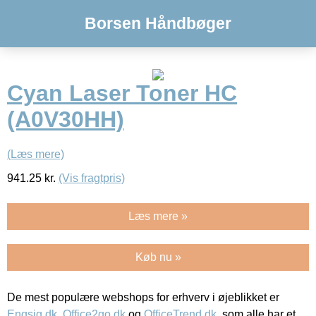
Borsen Håndbøger
Cyan Laser Toner HC
(A0V30HH)
(Læs mere)
941.25
kr.
(Vis fragtpris)
Læs mere »
Køb nu »
De mest populære webshops for erhverv i øjeblikket er
Engsig.dk
,
Office2go.dk
og
OfficeTrend.dk
, som alle har et