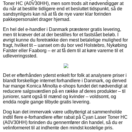
Toner HC (A0V30HH), men som trods alt nødvendiggør at
du når at bestille tidligere end et besluttet tidspunkt, så de
sandsynligvis kan nå at få de nye varer klar forinden
pakkepersonalet drager hjemad.
En hel del e-handler i Danmark præsterer gratis levering,
men tit kræver det at der bestilles for et fastslået beløb. I
øvrigt kunne du foretrække den mest betalelige mulighed for
fragt, hvilket tit – uanset om du bor ved Holstebro, Nykøbing
Falster eller Faaborg – er at få dem til at køre varerne til et
udleveringssted.
Det er efterhånden yderst enkelt for folk at analysere priser i
blandt forskellige internet forhandlere i Danmark, og derved
har mange Konica Minolta e-shops fundet det nødvendigt at
reducere salgsværdien på en række af deres produkter – til
juniorer, samt også til mænd og kvinder – voldsomt, og
endda nogle gange tilbyde gratis levering.
Dog kan det immervæk være udbytterigt at sammenholde
indtil flere e-forhandlere efter rabat på Cyan Laser Toner HC
(A0V30HH) forinden du gennemfører din handel, så du er
velinformeret til at indhente den mindst kostelige pris.