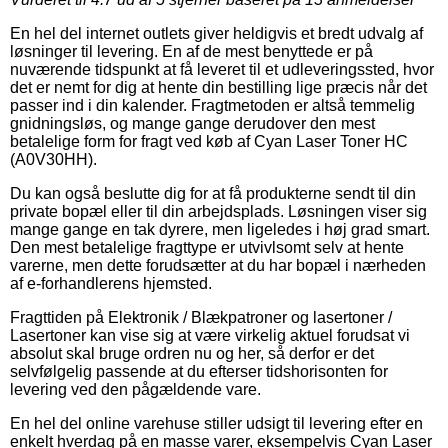
En hel del internet outlets giver heldigvis et bredt udvalg af
løsninger til levering. En af de mest benyttede er på
nuværende tidspunkt at få leveret til et udleveringssted, hvor
det er nemt for dig at hente din bestilling lige præcis når det
passer ind i din kalender. Fragtmetoden er altså temmelig
gnidningsløs, og mange gange derudover den mest
betalelige form for fragt ved køb af Cyan Laser Toner HC
(A0V30HH).
Du kan også beslutte dig for at få produkterne sendt til din
private bopæl eller til din arbejdsplads. Løsningen viser sig
mange gange en tak dyrere, men ligeledes i høj grad smart.
Den mest betalelige fragttype er utvivlsomt selv at hente
varerne, men dette forudsætter at du har bopæl i nærheden
af e-forhandlerens hjemsted.
Fragttiden på Elektronik / Blækpatroner og lasertoner /
Lasertoner kan vise sig at være virkelig aktuel forudsat vi
absolut skal bruge ordren nu og her, så derfor er det
selvfølgelig passende at du efterser tidshorisonten for
levering ved den pågældende vare.
En hel del online varehuse stiller udsigt til levering efter en
enkelt hverdag på en masse varer, eksempelvis Cyan Laser