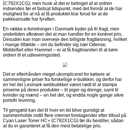
(C782X1CG), men husk at det er betinget af at ordren
indsendes før et fastsat tidspunkt, med det formål at de har
mulighed for at nå at få produktet klar forud for at de
pakkeansatte har fyraften.
En række e-forretninger i Danmark byder på fri fragt, men
undertiden afkræver det at man handler for en konkret pris.
Desuden kan man overveje den billigste fragtløsning, hvilket
i mange tilfælde – om du befinder sig nær Odense,
Middelfart eller Hammel – er at få fragtmanden til at køre
ordren til et udleveringssted.
Det er efterhånden meget ukompliceret for købere at
sammenligne priser fra forskellige e-butikker, og derfor har
en hel del Lexmark webbutikker været nødt til at stampe
priserne på deres produkter – til piger og drenge, samt til
kvinder og mænd – en hel del, og endda nogle gange sikre
portofri levering.
Til gengæld kan det til hver en tid blive gunstigt at
sammenholde indtil flere internet foretagender efter tilbud på
Cyan Laser Toner HC+ (C782X1CG) før du bestiller, sådan
at du er garanteret at få den mest betalelige pris.