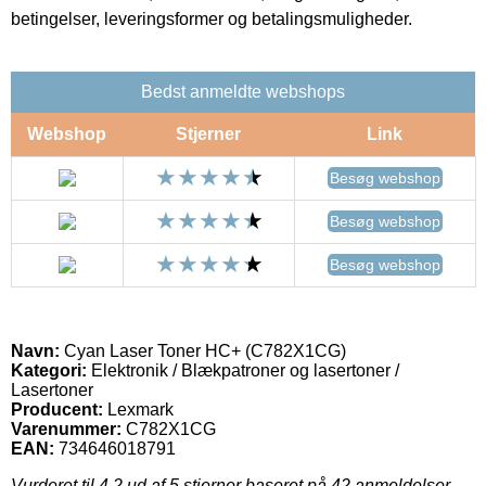
betingelser, leveringsformer og betalingsmuligheder.
Bedst anmeldte webshops
Webshop
Stjerner
Link
Besøg webshop
Besøg webshop
Besøg webshop
Navn:
Cyan Laser Toner HC+ (C782X1CG)
Kategori:
Elektronik / Blækpatroner og lasertoner /
Lasertoner
Producent:
Lexmark
Varenummer:
C782X1CG
EAN:
734646018791
Vurderet til
4.2
ud af 5 stjerner baseret på
42
anmeldelser