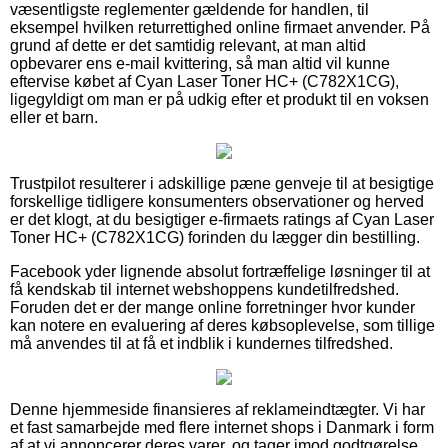
væsentligste reglementer gældende for handlen, til
eksempel hvilken returrettighed online firmaet anvender. På
grund af dette er det samtidig relevant, at man altid
opbevarer ens e-mail kvittering, så man altid vil kunne
eftervise købet af Cyan Laser Toner HC+ (C782X1CG),
ligegyldigt om man er på udkig efter et produkt til en voksen
eller et barn.
Trustpilot resulterer i adskillige pæne genveje til at besigtige
forskellige tidligere konsumenters observationer og herved
er det klogt, at du besigtiger e-firmaets ratings af Cyan Laser
Toner HC+ (C782X1CG) forinden du lægger din bestilling.
Facebook yder lignende absolut fortræffelige løsninger til at
få kendskab til internet webshoppens kundetilfredshed.
Foruden det er der mange online forretninger hvor kunder
kan notere en evaluering af deres købsoplevelse, som tillige
må anvendes til at få et indblik i kundernes tilfredshed.
Denne hjemmeside finansieres af reklameindtægter. Vi har
et fast samarbejde med flere internet shops i Danmark i form
af at vi annoncerer deres varer, og tager imod godtgørelse