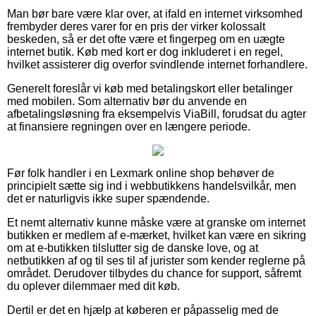
Man bør bare være klar over, at ifald en internet virksomhed
frembyder deres varer for en pris der virker kolossalt
beskeden, så er det ofte være et fingerpeg om en uægte
internet butik. Køb med kort er dog inkluderet i en regel,
hvilket assisterer dig overfor svindlende internet forhandlere.
Generelt foreslår vi køb med betalingskort eller betalinger
med mobilen. Som alternativ bør du anvende en
afbetalingsløsning fra eksempelvis ViaBill, forudsat du agter
at finansiere regningen over en længere periode.
Før folk handler i en Lexmark online shop behøver de
principielt sætte sig ind i webbutikkens handelsvilkår, men
det er naturligvis ikke super spændende.
Et nemt alternativ kunne måske være at granske om internet
butikken er medlem af e-mærket, hvilket kan være en sikring
om at e-butikken tilslutter sig de danske love, og at
netbutikken af og til ses til af jurister som kender reglerne på
området. Derudover tilbydes du chance for support, såfremt
du oplever dilemmaer med dit køb.
Dertil er det en hjælp at køberen er påpasselig med de