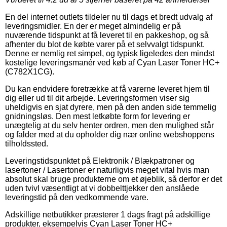
En del internet outlets tildeler nu til dags et bredt udvalg af
leveringsmidler. En der er meget almindelig er på
nuværende tidspunkt at få leveret til en pakkeshop, og så
afhenter du blot de købte varer på et selvvalgt tidspunkt.
Denne er nemlig ret simpel, og typisk ligeledes den mindst
kostelige leveringsmanér ved køb af Cyan Laser Toner HC+
(C782X1CG).
Du kan endvidere foretrække at få varerne leveret hjem til
dig eller ud til dit arbejde. Leveringsformen viser sig
uheldigvis en sjat dyrere, men på den anden side temmelig
gnidningsløs. Den mest letkøbte form for levering er
unægtelig at du selv henter ordren, men den mulighed står
og falder med at du opholder dig nær online webshoppens
tilholdssted.
Leveringstidspunktet på Elektronik / Blækpatroner og
lasertoner / Lasertoner er naturligvis meget vital hvis man
absolut skal bruge produkterne om et øjeblik, så derfor er det
uden tvivl væsentligt at vi dobbelttjekker den anslåede
leveringstid på den vedkommende vare.
Adskillige netbutikker præsterer 1 dags fragt på adskillige
produkter, eksempelvis Cyan Laser Toner HC+