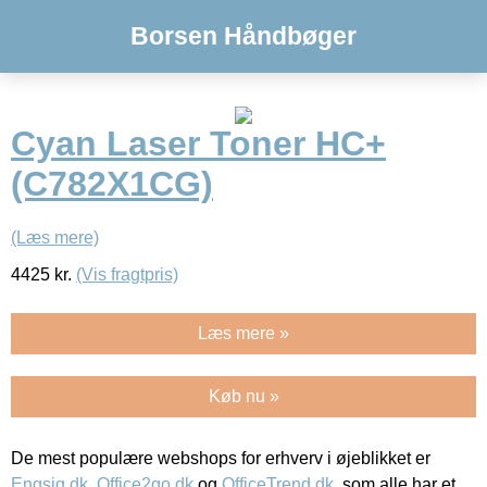
Borsen Håndbøger
Cyan Laser Toner HC+
(C782X1CG)
(Læs mere)
4425
kr.
(Vis fragtpris)
Læs mere »
Køb nu »
De mest populære webshops for erhverv i øjeblikket er
Engsig.dk
,
Office2go.dk
og
OfficeTrend.dk
, som alle har et