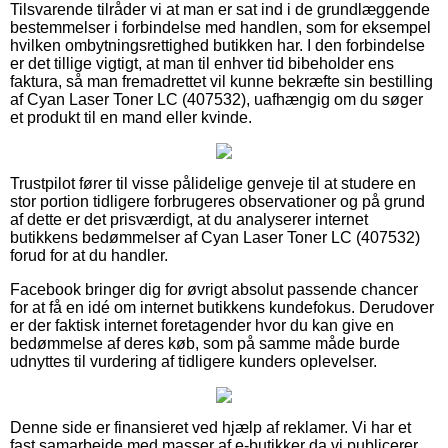
Tilsvarende tilråder vi at man er sat ind i de grundlæggende
bestemmelser i forbindelse med handlen, som for eksempel
hvilken ombytningsrettighed butikken har. I den forbindelse
er det tillige vigtigt, at man til enhver tid bibeholder ens
faktura, så man fremadrettet vil kunne bekræfte sin bestilling
af Cyan Laser Toner LC (407532), uafhængig om du søger
et produkt til en mand eller kvinde.
Trustpilot fører til visse pålidelige genveje til at studere en
stor portion tidligere forbrugeres observationer og på grund
af dette er det prisværdigt, at du analyserer internet
butikkens bedømmelser af Cyan Laser Toner LC (407532)
forud for at du handler.
Facebook bringer dig for øvrigt absolut passende chancer
for at få en idé om internet butikkens kundefokus. Derudover
er der faktisk internet foretagender hvor du kan give en
bedømmelse af deres køb, som på samme måde burde
udnyttes til vurdering af tidligere kunders oplevelser.
Denne side er finansieret ved hjælp af reklamer. Vi har et
fast samarbejde med masser af e-butikker da vi publicerer