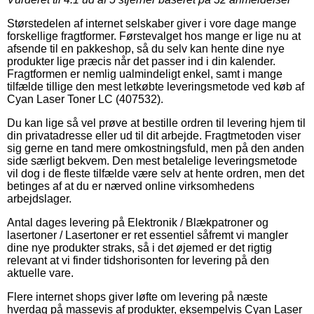
Størstedelen af internet selskaber giver i vore dage mange
forskellige fragtformer. Førstevalget hos mange er lige nu at
afsende til en pakkeshop, så du selv kan hente dine nye
produkter lige præcis når det passer ind i din kalender.
Fragtformen er nemlig ualmindeligt enkel, samt i mange
tilfælde tillige den mest letkøbte leveringsmetode ved køb af
Cyan Laser Toner LC (407532).
Du kan lige så vel prøve at bestille ordren til levering hjem til
din privatadresse eller ud til dit arbejde. Fragtmetoden viser
sig gerne en tand mere omkostningsfuld, men på den anden
side særligt bekvem. Den mest betalelige leveringsmetode
vil dog i de fleste tilfælde være selv at hente ordren, men det
betinges af at du er nærved online virksomhedens
arbejdslager.
Antal dages levering på Elektronik / Blækpatroner og
lasertoner / Lasertoner er ret essentiel såfremt vi mangler
dine nye produkter straks, så i det øjemed er det rigtig
relevant at vi finder tidshorisonten for levering på den
aktuelle vare.
Flere internet shops giver løfte om levering på næste
hverdag på massevis af produkter, eksempelvis Cyan Laser