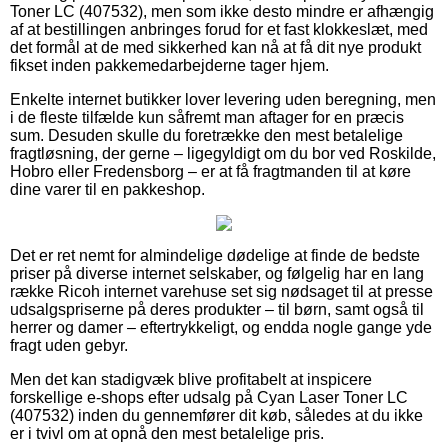
Toner LC (407532), men som ikke desto mindre er afhængig
af at bestillingen anbringes forud for et fast klokkeslæt, med
det formål at de med sikkerhed kan nå at få dit nye produkt
fikset inden pakkemedarbejderne tager hjem.
Enkelte internet butikker lover levering uden beregning, men
i de fleste tilfælde kun såfremt man aftager for en præcis
sum. Desuden skulle du foretrække den mest betalelige
fragtløsning, der gerne – ligegyldigt om du bor ved Roskilde,
Hobro eller Fredensborg – er at få fragtmanden til at køre
dine varer til en pakkeshop.
Det er ret nemt for almindelige dødelige at finde de bedste
priser på diverse internet selskaber, og følgelig har en lang
række Ricoh internet varehuse set sig nødsaget til at presse
udsalgspriserne på deres produkter – til børn, samt også til
herrer og damer – eftertrykkeligt, og endda nogle gange yde
fragt uden gebyr.
Men det kan stadigvæk blive profitabelt at inspicere
forskellige e-shops efter udsalg på Cyan Laser Toner LC
(407532) inden du gennemfører dit køb, således at du ikke
er i tvivl om at opnå den mest betalelige pris.