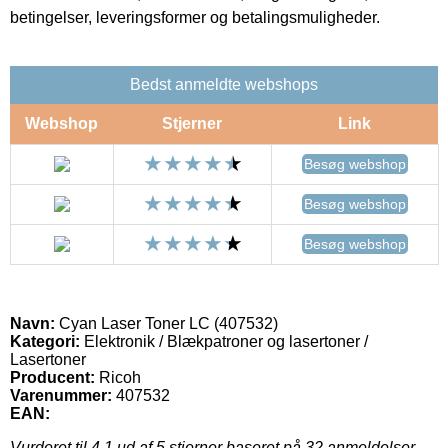
betingelser, leveringsformer og betalingsmuligheder.
Bedst anmeldte webshops
Webshop
Stjerner
Link
Besøg webshop
Besøg webshop
Besøg webshop
Navn:
Cyan Laser Toner LC (407532)
Kategori:
Elektronik / Blækpatroner og lasertoner /
Lasertoner
Producent:
Ricoh
Varenummer:
407532
EAN:
Vurderet til
4.1
ud af 5 stjerner baseret på
32
anmeldelser