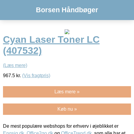
Borsen Håndbøger
Cyan Laser Toner LC
(407532)
(Læs mere)
967.5
kr.
(Vis fragtpris)
Læs mere »
Køb nu »
De mest populære webshops for erhverv i øjeblikket er
Engsig.dk
,
Office2go.dk
og
OfficeTrend.dk
, som alle har et