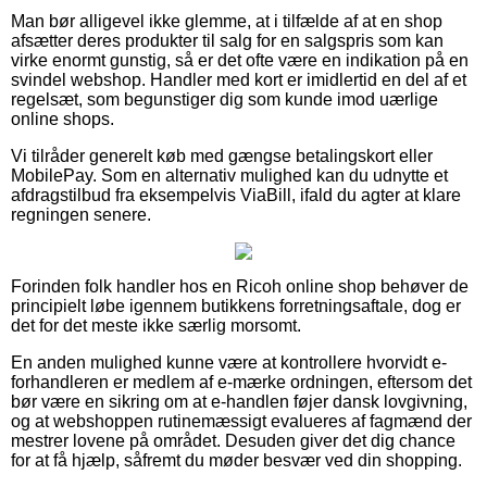
Man bør alligevel ikke glemme, at i tilfælde af at en shop
afsætter deres produkter til salg for en salgspris som kan
virke enormt gunstig, så er det ofte være en indikation på en
svindel webshop. Handler med kort er imidlertid en del af et
regelsæt, som begunstiger dig som kunde imod uærlige
online shops.
Vi tilråder generelt køb med gængse betalingskort eller
MobilePay. Som en alternativ mulighed kan du udnytte et
afdragstilbud fra eksempelvis ViaBill, ifald du agter at klare
regningen senere.
Forinden folk handler hos en Ricoh online shop behøver de
principielt løbe igennem butikkens forretningsaftale, dog er
det for det meste ikke særlig morsomt.
En anden mulighed kunne være at kontrollere hvorvidt e-
forhandleren er medlem af e-mærke ordningen, eftersom det
bør være en sikring om at e-handlen føjer dansk lovgivning,
og at webshoppen rutinemæssigt evalueres af fagmænd der
mestrer lovene på området. Desuden giver det dig chance
for at få hjælp, såfremt du møder besvær ved din shopping.