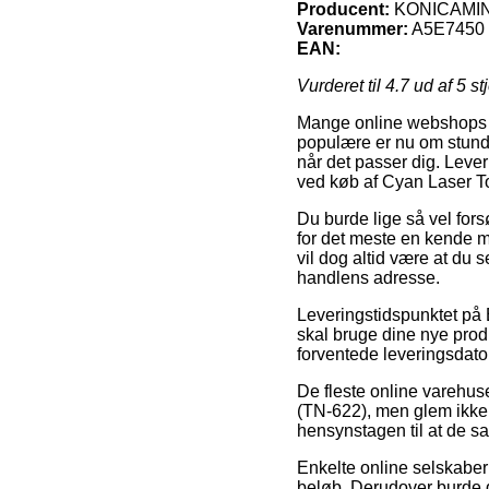
Producent:
KONICAMI
Varenummer:
A5E7450
EAN:
Vurderet til
4.7
ud af 5 st
Mange online webshops t
populære er nu om stunde
når det passer dig. Lever
ved køb af Cyan Laser T
Du burde lige så vel fors
for det meste en kende m
vil dog altid være at du 
handlens adresse.
Leveringstidspunktet på E
skal bruge dine nye produ
forventede leveringsdato
De fleste online varehus
(TN-622), men glem ikke 
hensynstagen til at de sa
Enkelte online selskaber 
beløb. Derudover burde d