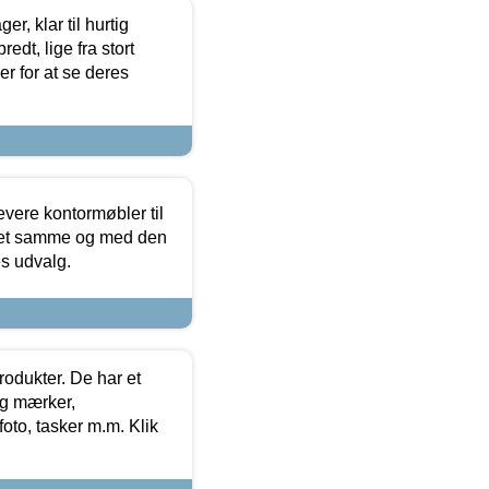
, klar til hurtig
edt, lige fra stort
er for at se deres
evere kontormøbler til
 det samme og med den
es udvalg.
rodukter. De har et
og mærker,
foto, tasker m.m. Klik