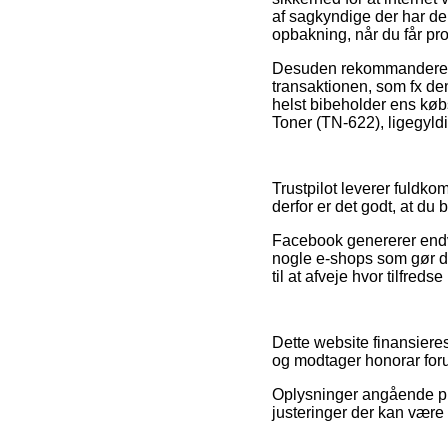
af sagkyndige der har d
opbakning, når du får pro
Desuden rekommanderer vi 
transaktionen, som fx den
helst bibeholder ens kø
Toner (TN-622), ligegyldi
Trustpilot leverer fuldk
derfor er det godt, at du
Facebook genererer endvid
nogle e-shops som gør d
til at afveje hvor tilfreds
Dette website finansiere
og modtager honorar forud
Oplysninger angående pro
justeringer der kan være