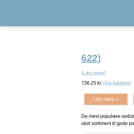
622)
(Læs mere)
736.25
kr.
(Vis fragtpris)
Læs mere »
De mest populære websho
stort sortiment til gode pr