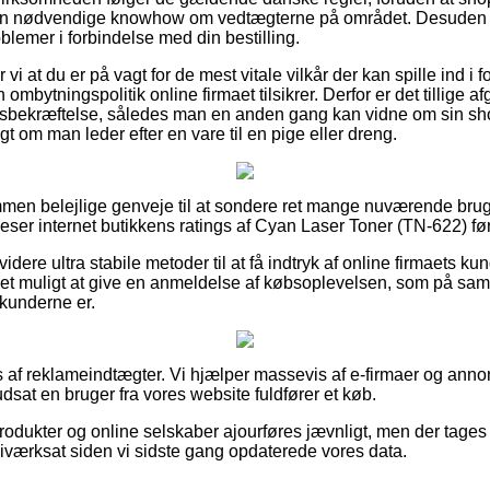
en nødvendige knowhow om vedtægterne på området. Desuden til
blemer i forbindelse med din bestilling.
at du er på vagt for de mest vitale vilkår der kan spille ind i 
 ombytningspolitik online firmaet tilsikrer. Derfor er det tillige
bsbekræftelse, således man en anden gang kan vidne om sin sh
gt om man leder efter en vare til en pige eller dreng.
ommen belejlige genveje til at sondere ret mange nuværende bru
 beser internet butikkens ratings af Cyan Laser Toner (TN-622) fø
ere ultra stabile metoder til at få indtryk af online firmaets kun
et muligt at give en anmeldelse af købsoplevelsen, som på s
e kunderne er.
s af reklameindtægter. Vi hjælper massevis af e-firmaer og annon
sat en bruger fra vores website fuldfører et køb.
dukter og online selskaber ajourføres jævnligt, men der tages 
 iværksat siden vi sidste gang opdaterede vores data.