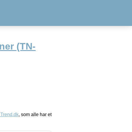
ner (TN-
eTrend.dk
, som alle har et