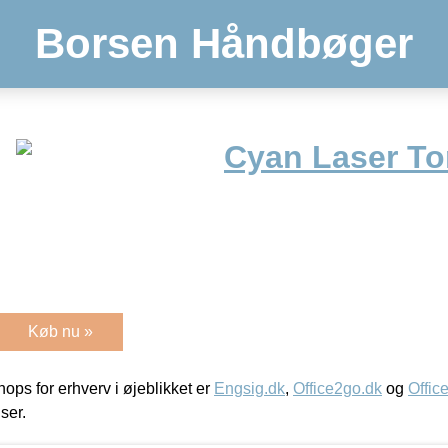
Borsen Håndbøger
Cyan Laser To
Køb nu »
ps for erhverv i øjeblikket er
Engsig.dk
,
Office2go.dk
og
Offic
iser.