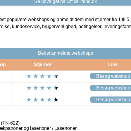
Se udvalget på OfficeTrend.dk
t populære webshops og anmeldt dem med stjerner fra 1 til 5 ud
rrelse, kundeservice, brugervenlighed, betingelser, leveringsfor
Bedst anmeldte webshops
op
Stjerner
Link
Besøg webshop
Besøg webshop
Besøg webshop
 (TN-622)
lækpatroner og lasertoner / Lasertoner