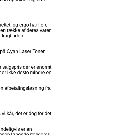
ettet, og ergo har flere
en række af deres varer
 fragt uden
t på Cyan Laser Toner
en salgspris der er enormt
t er ikke desto mindre en
en afbetalingsløsning fra
lkår, det er dog for det
indeligvis er en
oppen løbende revideres