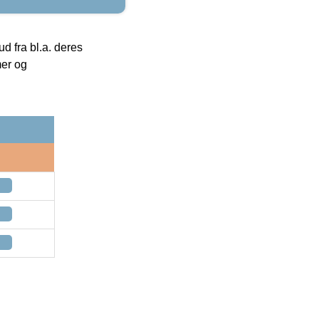
 fra bl.a. deres
mer og