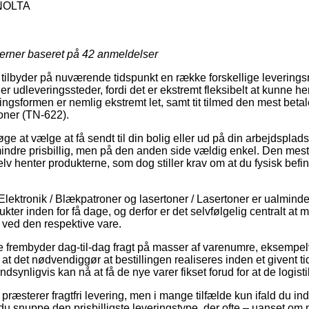
NOLTA
jerner baseret på
42
anmeldelser
ilbyder på nuværende tidspunkt en række forskellige leverings
r udleveringssteder, fordi det er ekstremt fleksibelt at kunne h
ingsformen er nemlig ekstremt let, samt tit tilmed den mest betale
oner (TN-622).
øge at vælge at få sendt til din bolig eller ud på din arbejdsplad
indre prisbillig, men på den anden side vældig enkel. Den mest
selv henter produkterne, som dog stiller krav om at du fysisk bef
lektronik / Blækpatroner og lasertoner / Lasertoner er ualminde
kter inden for få dage, og derfor er det selvfølgelig centralt at 
 ved den respektive vare.
e frembyder dag-til-dag fragt på masser af varenumre, eksempe
at det nødvendiggør at bestillingen realiseres inden et givent t
ndsynligvis kan nå at få de nye varer fikset forud for at de logis
præsterer fragtfri levering, men i mange tilfælde kun ifald du ind
u snuppe den prisbilligste leveringstype, der ofte – uanset om