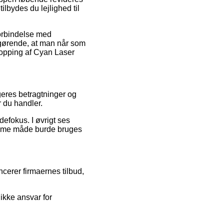
bydes du lejlighed til
forbindelse med
 afgørende, at man når som
opping af Cyan Laser
geres betragtninger og
r du handler.
defokus. I øvrigt ses
amme måde burde bruges
cerer firmaernes tilbud,
ikke ansvar for