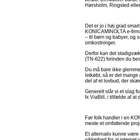
Hørsholm, Ringsted eller 
Det er jo i høj grad smart
KONICAMINOLTA e-firmaer
– til børn og babyer, og 
omkostninger.
Derfor kan det stadigvæk
(TN-622) forinden du besti
Du må bare ikke glemme, at
letkøbt, så er det mange
del af et lovbud, der sk
Generelt slår vi et slag 
fx ViaBill, i tilfælde af at
Før folk handler i en KO
meste et omfattende proj
Et alternativ kunne være 
sikkerhed for at interne