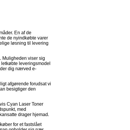
måder. En af de
ente de nyindkøbte varer
lige løsning til levering
s. Muligheden viser sig
 letkøbte leveringsmodel
inder dig nærved e-
ligt afgørende forudsat vi
man besigtiger den
lvis Cyan Laser Toner
idspunkt, med
tikansatte drager hjemad.
køber for et fastslået
 man opholder sig nær