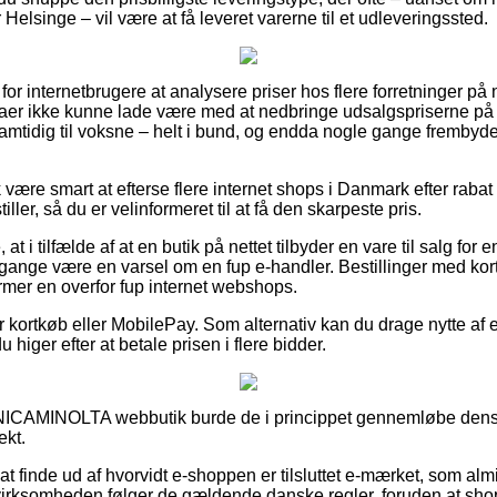
Helsinge – vil være at få leveret varerne til et udleveringssted.
 for internetbrugere at analysere priser hos flere forretninger på n
 ikke kunne lade være med at nedbringe udsalgspriserne på 
samtidig til voksne – helt i bund, og endda nogle gange frembyde
 være smart at efterse flere internet shops i Danmark efter raba
ller, så du er velinformeret til at få den skarpeste pris.
 i tilfælde af at en butik på nettet tilbyder en vare til salg for 
 gange være en varsel om en fup e-handler. Bestillinger med kor
ærmer en overfor fup internet webshops.
for kortkøb eller MobilePay. Som alternativ kan du drage nytte af 
 du higer efter at betale prisen i flere bidder.
NICAMINOLTA webbutik burde de i princippet gennemløbe dens vi
ekt.
at finde ud af hvorvidt e-shoppen er tilsluttet e-mærket, som alm
t virksomheden følger de gældende danske regler, foruden at sh