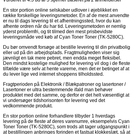
En stor portion online selskaber udlover i øjeblikket en
række forskellige leveringsmetoder. En af de mest anvendte
er nu til dags levering til et afhentningssted, hvor du kan
afhente ordren når du har tid. Leveringsmetoden er nemlig
yderst problemfri, og tit tilmed den mest prisbevidste
leveringsmåde ved køb af Cyan Toner Toner (TK-5280C).
Du bør omvendt forsøge at bestille levering til din privatbolig
eller ud på din arbejdsplads. Fragtmuligheden viser sig
jævnligt en tak mere pebret, men endda meget fleksibel.
Den mindst kostelige mulighed for levering vil dog i de fleste
tilfælde være selv at hente varerne, men det er betinget af at
du lever lige ved internet shoppens tilholdssted.
Fragtperioden på Elektronik / Blækpatroner og lasertoner /
Lasertoner er ultra bestemmende ifald man behøver
produktet med det samme, og derfor er det helt væsentligt at
vi undersøger tidshorisonten for levering ved det
vedkommende produkt.
En stor portion online forhandlere tilbyder 1 hverdags
levering på de fleste af deres varenumre, eksempelvis Cyan
Toner Toner (TK-5280C), som trods alt tager udgangspunkt i
at bestillingen anbringes forinden et fastsat klokkeslæt, så at