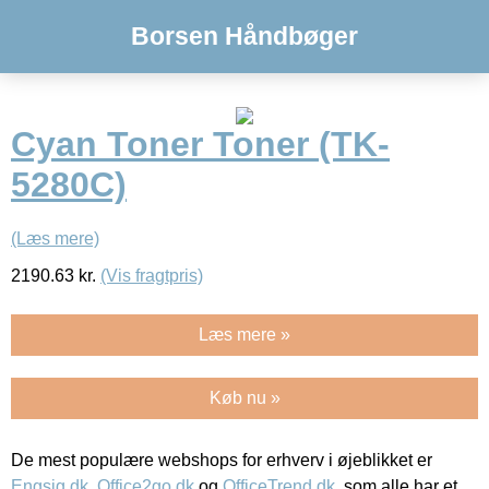
Borsen Håndbøger
Cyan Toner Toner (TK-
5280C)
(Læs mere)
2190.63
kr.
(Vis fragtpris)
Læs mere »
Køb nu »
De mest populære webshops for erhverv i øjeblikket er
Engsig.dk
,
Office2go.dk
og
OfficeTrend.dk
, som alle har et