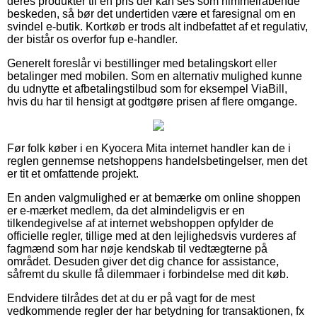
deres produkter til en pris der kan ses som himmelråbende
beskeden, så bør det undertiden være et faresignal om en
svindel e-butik. Kortkøb er trods alt indbefattet af et regulativ,
der bistår os overfor fup e-handler.
Generelt foreslår vi bestillinger med betalingskort eller
betalinger med mobilen. Som en alternativ mulighed kunne
du udnytte et afbetalingstilbud som for eksempel ViaBill,
hvis du har til hensigt at godtgøre prisen af flere omgange.
Før folk køber i en Kyocera Mita internet handler kan de i
reglen gennemse netshoppens handelsbetingelser, men det
er tit et omfattende projekt.
En anden valgmulighed er at bemærke om online shoppen
er e-mærket medlem, da det almindeligvis er en
tilkendegivelse af at internet webshoppen opfylder de
officielle regler, tillige med at den lejlighedsvis vurderes af
fagmænd som har nøje kendskab til vedtægterne på
området. Desuden giver det dig chance for assistance,
såfremt du skulle få dilemmaer i forbindelse med dit køb.
Endvidere tilrådes det at du er på vagt for de mest
vedkommende regler der har betydning for transaktionen, fx