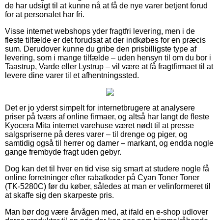
de har udsigt til at kunne nå at få de nye varer betjent forud
for at personalet har fri.
Visse internet webshops yder fragtfri levering, men i de
fleste tilfælde er det forudsat at der indkøbes for en præcis
sum. Derudover kunne du gribe den prisbilligste type af
levering, som i mange tilfælde – uden hensyn til om du bor i
Taastrup, Varde eller Lystrup – vil være at få fragtfirmaet til at
levere dine varer til et afhentningssted.
Det er jo yderst simpelt for internetbrugere at analysere
priser på tværs af online firmaer, og altså har langt de fleste
Kyocera Mita internet varehuse været nødt til at presse
salgspriserne på deres varer – til drenge og piger, og
samtidig også til herrer og damer – markant, og endda nogle
gange frembyde fragt uden gebyr.
Dog kan det til hver en tid vise sig smart at studere nogle få
online forretninger efter rabatkoder på Cyan Toner Toner
(TK-5280C) før du køber, således at man er velinformeret til
at skaffe sig den skarpeste pris.
Man bør dog være årvågen med, at ifald en e-shop udlover