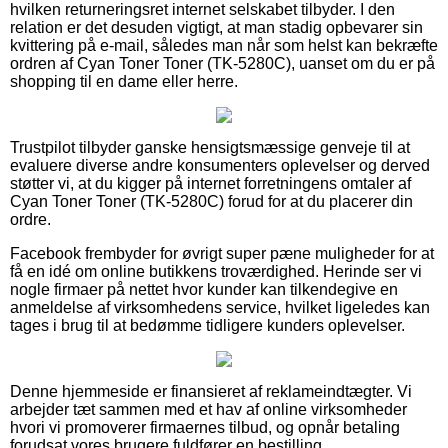
hvilken returneringsret internet selskabet tilbyder. I den
relation er det desuden vigtigt, at man stadig opbevarer sin
kvittering på e-mail, således man når som helst kan bekræfte
ordren af Cyan Toner Toner (TK-5280C), uanset om du er på
shopping til en dame eller herre.
Trustpilot tilbyder ganske hensigtsmæssige genveje til at
evaluere diverse andre konsumenters oplevelser og derved
støtter vi, at du kigger på internet forretningens omtaler af
Cyan Toner Toner (TK-5280C) forud for at du placerer din
ordre.
Facebook frembyder for øvrigt super pæne muligheder for at
få en idé om online butikkens troværdighed. Herinde ser vi
nogle firmaer på nettet hvor kunder kan tilkendegive en
anmeldelse af virksomhedens service, hvilket ligeledes kan
tages i brug til at bedømme tidligere kunders oplevelser.
Denne hjemmeside er finansieret af reklameindtægter. Vi
arbejder tæt sammen med et hav af online virksomheder
hvori vi promoverer firmaernes tilbud, og opnår betaling
forudsat vores brugere fuldfører en bestilling.