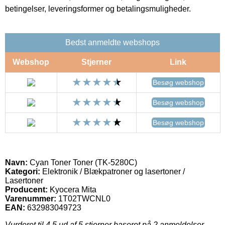
betingelser, leveringsformer og betalingsmuligheder.
Bedst anmeldte webshops
Webshop
Stjerner
Link
Besøg webshop
Besøg webshop
Besøg webshop
Navn:
Cyan Toner Toner (TK-5280C)
Kategori:
Elektronik / Blækpatroner og lasertoner /
Lasertoner
Producent:
Kyocera Mita
Varenummer:
1T02TWCNL0
EAN:
632983049723
Vurderet til
4.5
ud af 5 stjerner baseret på
2
anmeldelser