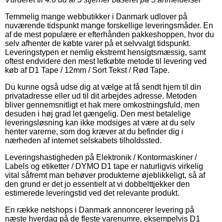
Temmelig mange webbutikker i Danmark udlover på
nuværende tidspunkt mange forskellige leveringsmåder. En
af de mest populære er efterhånden pakkeshoppen, hvor du
selv afhenter de købte varer på et selvvalgt tidspunkt.
Leveringstypen er nemlig ekstremt hensigtsmæssig, samt
oftest endvidere den mest letkøbte metode til levering ved
køb af D1 Tape / 12mm / Sort Tekst / Rød Tape.
Du kunne også udse dig at vælge at få sendt hjem til din
privatadresse eller ud til dit arbejdes adresse. Metoden
bliver gennemsnitligt et hak mere omkostningsfuld, men
desuden i høj grad let gængelig. Den mest betalelige
leveringsløsning kan ikke modsiges at være at du selv
henter varerne, som dog kræver at du befinder dig i
nærheden af internet selskabets tilholdssted.
Leveringshastigheden på Elektronik / Kontormaskiner /
Labels og etiketter / DYMO D1 tape er naturligvis virkelig
vital såfremt man behøver produkterne øjeblikkeligt, så af
den grund er det jo essentielt at vi dobbelttjekker den
estimerede leveringstid ved det relevante produkt.
En række netshops i Danmark annoncerer levering på
næste hverdag på de fleste varenumre, eksempelvis D1