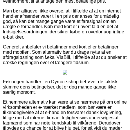
velinformeret til at antage den mest betalelige pris.
Man bør alligevel ikke overse, at i tilfælde af at en internet
handler afhænder varer til en pris der anses for umådelig
god, så kan det mange gange være et faresignal om en
uægte e-forhandler. Køb med kort er i hvert fald en del af
Indsigelsesordningen, der sikrer køberen overfor uoprigtige
e-butikker.
Generelt anbefaler vi betalinger med kort eller betalinger
med mobilen. Som alternativ bør du drage nytte af en
afdragsløsning som f.eks. ViaBill, i tilfælde af at du ønsker at
dække regningen over et længere tidsrum.
Før nogen handler i en Dymo e-shop behøver de faktisk
skimme dens betingelser, det er dog mange gange ikke
særlig morsomt.
Et nemmere alternativ kan være at se nærmere på om online
virksomheden er e-mærket medlem, som bør være en
tilkendegivelse af at e-handlen forsvarer dansk lovgivning,
tillige med at internet firmaet lejlighedsvis undersøges af
fagmænd som har nøje kendskab til vilkårene. Derudover
tilbydes du chance for at blive hjulpet, for så vidt du møder