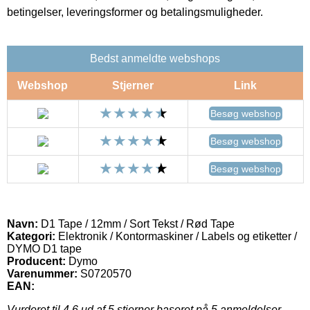
betingelser, leveringsformer og betalingsmuligheder.
Bedst anmeldte webshops
Webshop
Stjerner
Link
Besøg webshop
Besøg webshop
Besøg webshop
Navn:
D1 Tape / 12mm / Sort Tekst / Rød Tape
Kategori:
Elektronik / Kontormaskiner / Labels og etiketter /
DYMO D1 tape
Producent:
Dymo
Varenummer:
S0720570
EAN:
Vurderet til
4.6
ud af 5 stjerner baseret på
5
anmeldelser