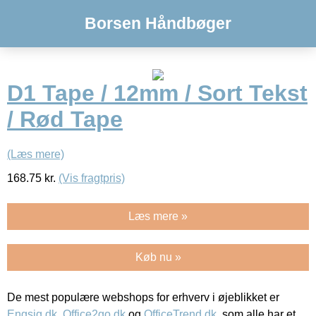
Borsen Håndbøger
D1 Tape / 12mm / Sort Tekst
/ Rød Tape
(Læs mere)
168.75
kr.
(Vis fragtpris)
Læs mere »
Køb nu »
De mest populære webshops for erhverv i øjeblikket er
Engsig.dk
,
Office2go.dk
og
OfficeTrend.dk
, som alle har et