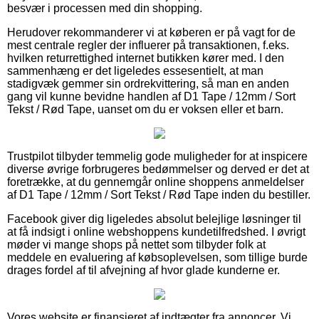
besvær i processen med din shopping.
Herudover rekommanderer vi at køberen er på vagt for de
mest centrale regler der influerer på transaktionen, f.eks.
hvilken returrettighed internet butikken kører med. I den
sammenhæng er det ligeledes essesentielt, at man
stadigvæk gemmer sin ordrekvittering, så man en anden
gang vil kunne bevidne handlen af D1 Tape / 12mm / Sort
Tekst / Rød Tape, uanset om du er voksen eller et barn.
Trustpilot tilbyder temmelig gode muligheder for at inspicere
diverse øvrige forbrugeres bedømmelser og derved er det at
foretrække, at du gennemgår online shoppens anmeldelser
af D1 Tape / 12mm / Sort Tekst / Rød Tape inden du bestiller.
Facebook giver dig ligeledes absolut belejlige løsninger til
at få indsigt i online webshoppens kundetilfredshed. I øvrigt
møder vi mange shops på nettet som tilbyder folk at
meddele en evaluering af købsoplevelsen, som tillige burde
drages fordel af til afvejning af hvor glade kunderne er.
Vores website er finansieret af indtægter fra annoncer. Vi