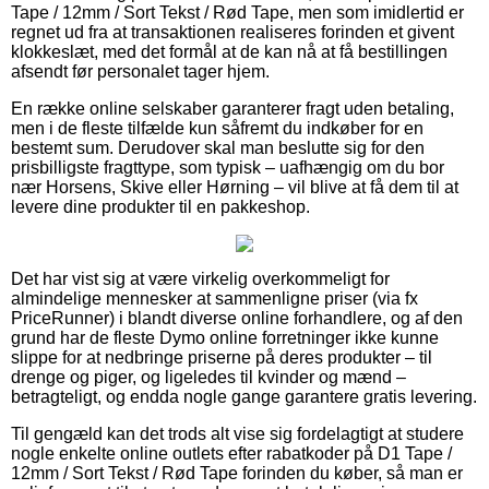
Tape / 12mm / Sort Tekst / Rød Tape, men som imidlertid er
regnet ud fra at transaktionen realiseres forinden et givent
klokkeslæt, med det formål at de kan nå at få bestillingen
afsendt før personalet tager hjem.
En række online selskaber garanterer fragt uden betaling,
men i de fleste tilfælde kun såfremt du indkøber for en
bestemt sum. Derudover skal man beslutte sig for den
prisbilligste fragttype, som typisk – uafhængig om du bor
nær Horsens, Skive eller Hørning – vil blive at få dem til at
levere dine produkter til en pakkeshop.
Det har vist sig at være virkelig overkommeligt for
almindelige mennesker at sammenligne priser (via fx
PriceRunner) i blandt diverse online forhandlere, og af den
grund har de fleste Dymo online forretninger ikke kunne
slippe for at nedbringe priserne på deres produkter – til
drenge og piger, og ligeledes til kvinder og mænd –
betragteligt, og endda nogle gange garantere gratis levering.
Til gengæld kan det trods alt vise sig fordelagtigt at studere
nogle enkelte online outlets efter rabatkoder på D1 Tape /
12mm / Sort Tekst / Rød Tape forinden du køber, så man er