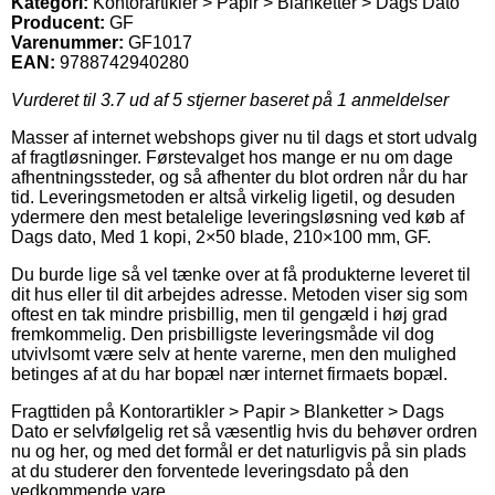
Kategori:
Kontorartikler > Papir > Blanketter > Dags Dato
Producent:
GF
Varenummer:
GF1017
EAN:
9788742940280
Vurderet til
3.7
ud af 5 stjerner baseret på
1
anmeldelser
Masser af internet webshops giver nu til dags et stort udvalg
af fragtløsninger. Førstevalget hos mange er nu om dage
afhentningssteder, og så afhenter du blot ordren når du har
tid. Leveringsmetoden er altså virkelig ligetil, og desuden
ydermere den mest betalelige leveringsløsning ved køb af
Dags dato, Med 1 kopi, 2×50 blade, 210×100 mm, GF.
Du burde lige så vel tænke over at få produkterne leveret til
dit hus eller til dit arbejdes adresse. Metoden viser sig som
oftest en tak mindre prisbillig, men til gengæld i høj grad
fremkommelig. Den prisbilligste leveringsmåde vil dog
utvivlsomt være selv at hente varerne, men den mulighed
betinges af at du har bopæl nær internet firmaets bopæl.
Fragttiden på Kontorartikler > Papir > Blanketter > Dags
Dato er selvfølgelig ret så væsentlig hvis du behøver ordren
nu og her, og med det formål er det naturligvis på sin plads
at du studerer den forventede leveringsdato på den
vedkommende vare.