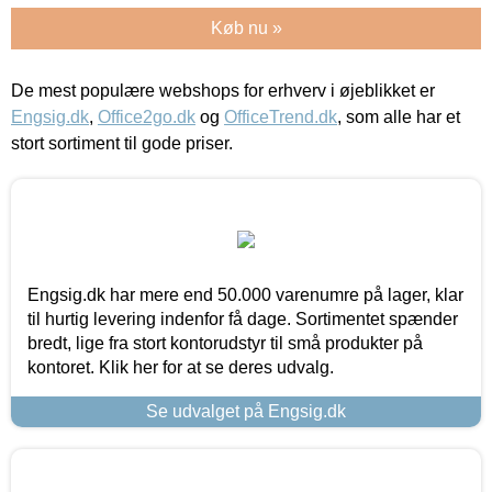
Køb nu »
De mest populære webshops for erhverv i øjeblikket er
Engsig.dk
,
Office2go.dk
og
OfficeTrend.dk
, som alle har et
stort sortiment til gode priser.
Engsig.dk har mere end 50.000 varenumre på lager, klar
til hurtig levering indenfor få dage. Sortimentet spænder
bredt, lige fra stort kontorudstyr til små produkter på
kontoret. Klik her for at se deres udvalg.
Se udvalget på Engsig.dk