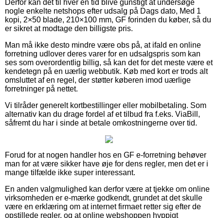
Derfor kan det til hver en tid blive gunstigt at undersøge
nogle enkelte netshops efter udsalg på Dags dato, Med 1
kopi, 2×50 blade, 210×100 mm, GF forinden du køber, så du
er sikret at modtage den billigste pris.
Man må ikke desto mindre være obs på, at ifald en online
forretning udlover deres varer for en udsalgspris som kan
ses som overordentlig billig, så kan det for det meste være et
kendetegn på en uærlig webbutik. Køb med kort er trods alt
omsluttet af en regel, der støtter køberen imod uærlige
forretninger på nettet.
Vi tilråder generelt kortbestillinger eller mobilbetaling. Som
alternativ kan du drage fordel af et tilbud fra f.eks. ViaBill,
såfremt du har i sinde at betale omkostningerne over tid.
Forud for at nogen handler hos en GF e-forretning behøver
man for at være sikker have øje for dens regler, men det er i
mange tilfælde ikke super interessant.
En anden valgmulighed kan derfor være at tjekke om online
virksomheden er e-mærke godkendt, grundet at det skulle
være en erklæring om at internet firmaet retter sig efter de
opstillede regler, og at online webshoppen hyppigt