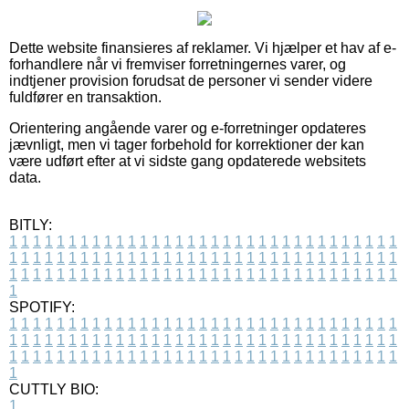
Dette website finansieres af reklamer. Vi hjælper et hav af e-
forhandlere når vi fremviser forretningernes varer, og
indtjener provision forudsat de personer vi sender videre
fuldfører en transaktion.
Orientering angående varer og e-forretninger opdateres
jævnligt, men vi tager forbehold for korrektioner der kan
være udført efter at vi sidste gang opdaterede websitets
data.
BITLY:
1
1
1
1
1
1
1
1
1
1
1
1
1
1
1
1
1
1
1
1
1
1
1
1
1
1
1
1
1
1
1
1
1
1
1
1
1
1
1
1
1
1
1
1
1
1
1
1
1
1
1
1
1
1
1
1
1
1
1
1
1
1
1
1
1
1
1
1
1
1
1
1
1
1
1
1
1
1
1
1
1
1
1
1
1
1
1
1
1
1
1
1
1
1
1
1
1
1
1
1
SPOTIFY:
1
1
1
1
1
1
1
1
1
1
1
1
1
1
1
1
1
1
1
1
1
1
1
1
1
1
1
1
1
1
1
1
1
1
1
1
1
1
1
1
1
1
1
1
1
1
1
1
1
1
1
1
1
1
1
1
1
1
1
1
1
1
1
1
1
1
1
1
1
1
1
1
1
1
1
1
1
1
1
1
1
1
1
1
1
1
1
1
1
1
1
1
1
1
1
1
1
1
1
1
CUTTLY BIO:
1