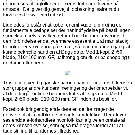
gennemses af fagfolk der er meget fortrolige lovene på
området. Det giver dig genvej til opbakning, såfremt du
forvoldes besvær ved dit køb.
Ligeledes foreslår vi at køber er omhyggelig omkring de
fundamentale betingelser der har indflydelse på bestillingen,
som eksempelvis hvilken returret netshoppen anvender. I
den forbindelse er det ydermere essesentielt, at man stadig
beholder ens kvittering på e-mail, så man en anden gang vil
kunne bekræfte handlen af Dags dato, Med 1 kopi, 2×50
blade, 210×100 mm, GF, uafhængig om du er på shopping til
en dame eller herre.
Trustpilot giver dig ganske pæne chancer for at dechifrere en
stor gruppe andre kunders meninger og derfor anbefaler vi,
at du eftergår online shoppens kritik af Dags dato, Med 1
kopi, 2×50 blade, 210×100 mm, GF inden du bestiller.
Facebook bringer dig endvidere en del fremragende
genveje til at få indblik i e-firmaets kundefokus. Derudover
ses endda e-forhandlere hvor folk kan afgive en omtale af
deres købsoplevelse, som også må drages fordel af til at
tage stilling til kundernes tilfredshed.