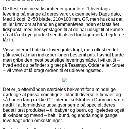
De fleste online virksomheder garanterer 1 hverdags
levering på mange af deres varer, eksempelvis Dags dato,
Med 1 kopi, 2×50 blade, 210×100 mm, GF, men husk at det
stiller krav om at handlen gemmenføres inden et fastslået
tidspunkt, med hensynstagen til at de har udsigt til at kunne
nå at få dit nye produkt sendt afsted før lagermedarbejderne
får fri.
Visse internet butikker lover gratis fragt, men oftest er det
påkrævet at man indkøber for en bestemt pris. I øvrigt burde
man gribe den mest betalelige leveringsmåde, hvilket tit –
hvad end du befinder sig tæt på Taastrup, Odder eller Struer
– vil være at få bragt ordren til et udleveringssted.
Det er jo efterhånden særdeles bekvemt for almindelige
dødelige at prissammenligne i blandt diverse e-firmaer, og
så har en lang række GF internet selskaber i Danmark været
nødt til at formindske udsalgspriserne på specielt deres
bedst i test produkter – til babyer og børn, og ligeledes også
til kvinder og mænd – helt i bund, og endda nogle gange
love fragt uden omkostninger.