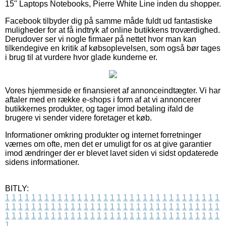
15'' Laptops Notebooks, Pierre White Line inden du shopper.
Facebook tilbyder dig på samme måde fuldt ud fantastiske
muligheder for at få indtryk af online butikkens troværdighed.
Derudover ser vi nogle firmaer på nettet hvor man kan
tilkendegive en kritik af købsoplevelsen, som også bør tages
i brug til at vurdere hvor glade kunderne er.
Vores hjemmeside er finansieret af annonceindtægter. Vi har
aftaler med en række e-shops i form af at vi annoncerer
butikkernes produkter, og tager imod betaling ifald de
brugere vi sender videre foretager et køb.
Informationer omkring produkter og internet forretninger
værnes om ofte, men det er umuligt for os at give garantier
imod ændringer der er blevet lavet siden vi sidst opdaterede
sidens informationer.
BITLY:
1
1
1
1
1
1
1
1
1
1
1
1
1
1
1
1
1
1
1
1
1
1
1
1
1
1
1
1
1
1
1
1
1
1
1
1
1
1
1
1
1
1
1
1
1
1
1
1
1
1
1
1
1
1
1
1
1
1
1
1
1
1
1
1
1
1
1
1
1
1
1
1
1
1
1
1
1
1
1
1
1
1
1
1
1
1
1
1
1
1
1
1
1
1
1
1
1
1
1
1