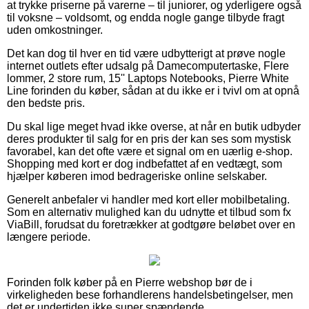
at trykke priserne på varerne – til juniorer, og yderligere også
til voksne – voldsomt, og endda nogle gange tilbyde fragt
uden omkostninger.
Det kan dog til hver en tid være udbytterigt at prøve nogle
internet outlets efter udsalg på Damecomputertaske, Flere
lommer, 2 store rum, 15'' Laptops Notebooks, Pierre White
Line forinden du køber, sådan at du ikke er i tvivl om at opnå
den bedste pris.
Du skal lige meget hvad ikke overse, at når en butik udbyder
deres produkter til salg for en pris der kan ses som mystisk
favorabel, kan det ofte være et signal om en uærlig e-shop.
Shopping med kort er dog indbefattet af en vedtægt, som
hjælper køberen imod bedrageriske online selskaber.
Generelt anbefaler vi handler med kort eller mobilbetaling.
Som en alternativ mulighed kan du udnytte et tilbud som fx
ViaBill, forudsat du foretrækker at godtgøre beløbet over en
længere periode.
Forinden folk køber på en Pierre webshop bør de i
virkeligheden bese forhandlerens handelsbetingelser, men
det er undertiden ikke super spændende.