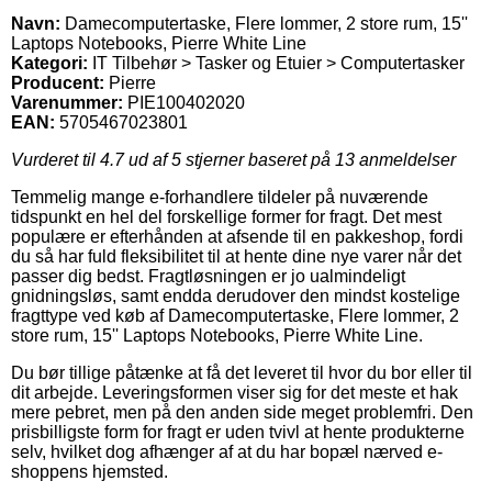
Navn:
Damecomputertaske, Flere lommer, 2 store rum, 15''
Laptops Notebooks, Pierre White Line
Kategori:
IT Tilbehør > Tasker og Etuier > Computertasker
Producent:
Pierre
Varenummer:
PIE100402020
EAN:
5705467023801
Vurderet til
4.7
ud af 5 stjerner baseret på
13
anmeldelser
Temmelig mange e-forhandlere tildeler på nuværende
tidspunkt en hel del forskellige former for fragt. Det mest
populære er efterhånden at afsende til en pakkeshop, fordi
du så har fuld fleksibilitet til at hente dine nye varer når det
passer dig bedst. Fragtløsningen er jo ualmindeligt
gnidningsløs, samt endda derudover den mindst kostelige
fragttype ved køb af Damecomputertaske, Flere lommer, 2
store rum, 15'' Laptops Notebooks, Pierre White Line.
Du bør tillige påtænke at få det leveret til hvor du bor eller til
dit arbejde. Leveringsformen viser sig for det meste et hak
mere pebret, men på den anden side meget problemfri. Den
prisbilligste form for fragt er uden tvivl at hente produkterne
selv, hvilket dog afhænger af at du har bopæl nærved e-
shoppens hjemsted.