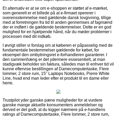
Et alternativ er at se om e-shoppen er støttet af e-mærket,
som generelt er et billede på at e-firmaet opererer i
overensstemmelse med gældende dansk lovgivning, tillige
med at forretningen fra tid til anden gennemses af fagmænd
der er indført i de gældende bestemmelser. Dette er en god
mulighed for en hjælpende hånd, når du møder problemer i
processen med dit indkøb.
I øvrigt stiller vi forslag om at køberen er påpasselig med de
fundamentale bestemmelser gældende for købet, for
eksempel den ombytningsret e-forhandleren garanterer. I
den sammenhæng er det ydermere essesentielt, at man
stadigvæk beholder sin faktura, således man til enhver tid vil
kunne eftervise bestillingen af Damecomputertaske, Flere
lommer, 2 store rum, 15'' Laptops Notebooks, Pierre White
Line, hvad end man leder efter et produkt til en dame eller
herre.
Trustpilot yder ganske pæne muligheder for at vurdere
ganske mange aktuelle konsumenters anmeldelser og
derved er det godt, at du kigger nærmere på e-handlens
ratings af Damecomputertaske, Flere lommer, 2 store rum,