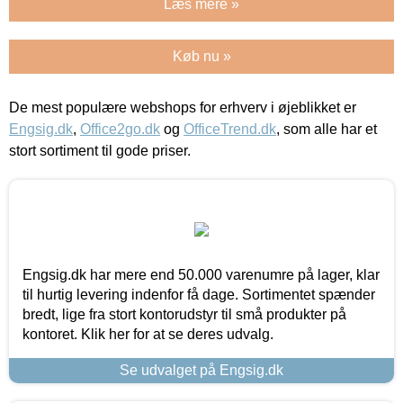
Læs mere »
Køb nu »
De mest populære webshops for erhverv i øjeblikket er
Engsig.dk
,
Office2go.dk
og
OfficeTrend.dk
, som alle har et
stort sortiment til gode priser.
Engsig.dk har mere end 50.000 varenumre på lager, klar
til hurtig levering indenfor få dage. Sortimentet spænder
bredt, lige fra stort kontorudstyr til små produkter på
kontoret. Klik her for at se deres udvalg.
Se udvalget på Engsig.dk