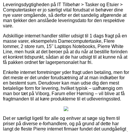
Leveringsdygtigheden på IT Tilbehør > Tasker og Etuier >
Computertasker er jo særligt vital forudsat vi behøver dine
nye varer omgående, så derfor er det sandelig afgørende at
man tjekker den anslåede leveringsdato for den respektive
vare.
Adskillige internet handler stiller udsigt til 1 dags fragt på en
masse varer, eksempelvis Damecomputertaske, Flere
lommer, 2 store rum, 15'' Laptops Notebooks, Pierre White
Line, men husk at det beroer på at du når at bestille forinden
et konkret tidspunkt, sådan at de har udsigt til at kunne nå at
få pakken ordnet før lagerpersonalet har fri.
Enkelte internet forretninger yder fragt uden betaling, men for
det meste er det under forudsætning af at man indkøber for
en bestemt sum. Derudover kan man udse dig den mest
betalelige form for levering, hvilket typisk – uafhængig om
man bor tæt på Viborg, Farum eller Hørning – vil blive at få
fragtmanden til at køre produkterne til et udleveringssted.
Det er særligt ligetil for alle og enhver at søge sig frem til
priser på diverse e-forhandlere, og på grund af dette har
langt de fleste Pierre internet firmaer fundet det uundgåeligt